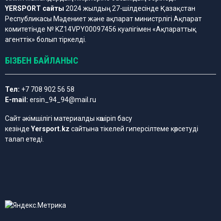
YERSPORT сайты
2024 жылдың 27-шілдесінде Қазақстан
Республикасы Мәдениет және ақпарат министрлігі Ақпарат
комитетінде № KZ14VPY00097456 куәлігімен «Ақпараттық
агенттік» болып тіркелді.
БІЗБЕН БАЙЛАНЫС
Тел:
+7 708 902 56 58
E-mail:
ersin_94_94@mail.ru
Сайт әкімшілігі материалды көшіріп басу
кезінде
Yersport.kz
сайтына тікелей гиперсілтеме көрсетуді
талап етеді.