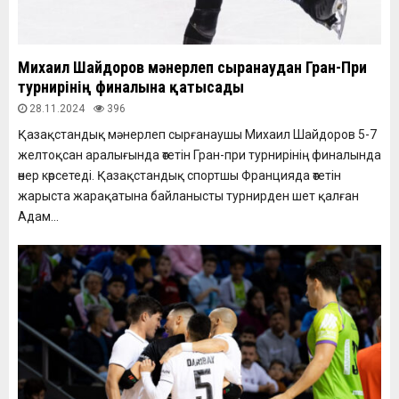
Михаил Шайдоров мәнерлеп сырғанаудан Гран-При
турнирінің финалына қатысады
28.11.2024
396
Қазақстандық мәнерлеп сырғанаушы Михаил Шайдоров 5-7
желтоқсан аралығында өтетін Гран-при турнирінің финалында
өнер көрсетеді. Қазақстандық спортшы Францияда өтетін
жарыста жарақатына байланысты турнирден шет қалған
Адам...