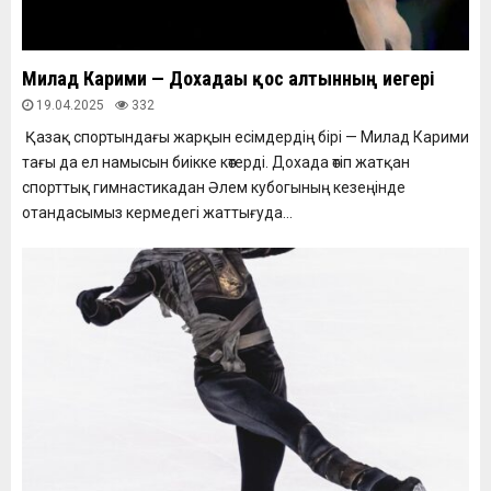
Милад Карими — Дохадағы қос алтынның иегері
19.04.2025
332
Қазақ спортындағы жарқын есімдердің бірі — Милад Карими
тағы да ел намысын биікке көтерді. Дохада өтіп жатқан
спорттық гимнастикадан Әлем кубогының кезеңінде
отандасымыз кермедегі жаттығуда...