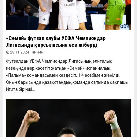
«Семей» футзал клубы УЕФА Чемпиондар
Лигасында қарсыласына есе жіберді
28.11.2024
446
Футзалдан УЕФА Чемпиондар Лигасының элиталық
кезеңінде өнер көрсетіп жатқан «Семей» испаниялық
«Пальма» командасымен кездесіп, 1:4 есебімен жеңілді.
Ойын барысында қазақстандық команда сапында қақпашы
Игита бірінші...