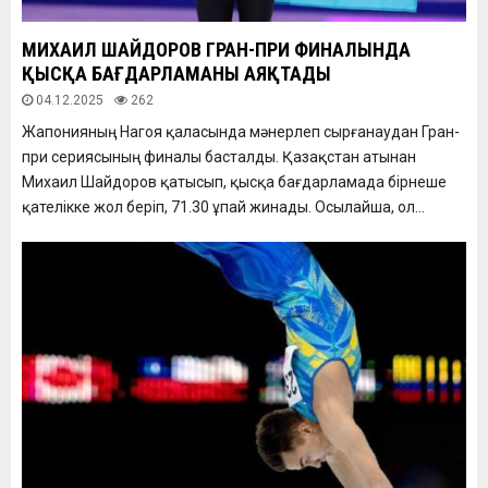
МИХАИЛ ШАЙДОРОВ ГРАН-ПРИ ФИНАЛЫНДА
ҚЫСҚА БАҒДАРЛАМАНЫ АЯҚТАДЫ
04.12.2025
262
Жапонияның Нагоя қаласында мәнерлеп сырғанаудан Гран-
при сериясының финалы басталды. Қазақстан атынан
Михаил Шайдоров қатысып, қысқа бағдарламада бірнеше
қателікке жол беріп, 71.30 ұпай жинады. Осылайша, ол...