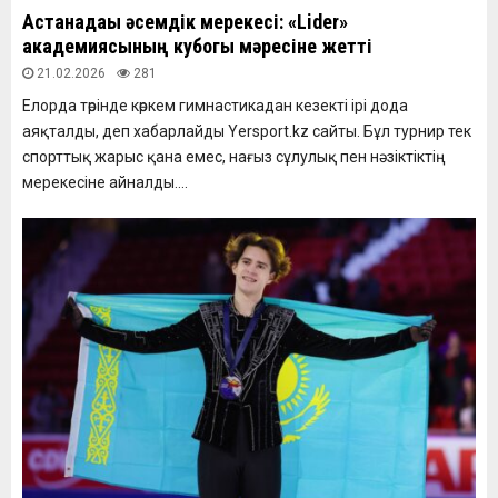
Астанадағы әсемдік мерекесі: «Lider»
академиясының кубогы мәресіне жетті
21.02.2026
281
Елорда төрінде көркем гимнастикадан кезекті ірі дода
аяқталды, деп хабарлайды Yersport.kz сайты. Бұл турнир тек
спорттық жарыс қана емес, нағыз сұлулық пен нәзіктіктің
мерекесіне айналды....