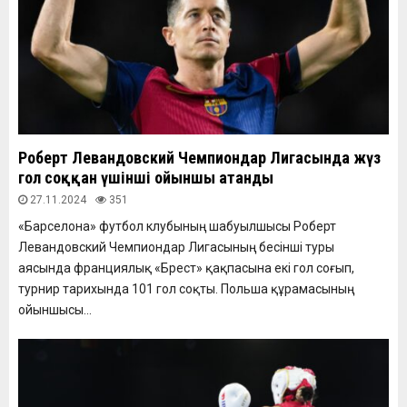
Роберт Левандовский Чемпиондар Лигасында жүз
гол соққан үшінші ойыншы атанды
27.11.2024
351
«Барселона» футбол клубының шабуылшысы Роберт
Левандовский Чемпиондар Лигасының бесінші туры
аясында франциялық «Брест» қақпасына екі гол соғып,
турнир тарихында 101 гол соқты. Польша құрамасының
ойыншысы...