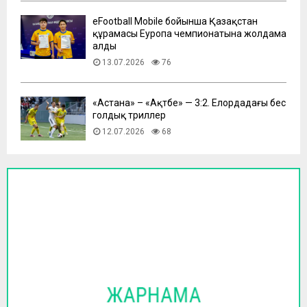
eFootball Mobile бойынша Қазақстан
құрамасы Еуропа чемпионатына жолдама
алды
13.07.2026
76
​«Астана» – «Ақтөбе» — 3:2. Елордадағы бес
голдық триллер
12.07.2026
68