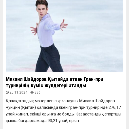
Михаил Шайдоров Қытайда өткен Гран-при
турнирінің күміс жүлдегері атанды
25.11.2024
336
Қазақстандық мәнерлеп сырғанаушы Михаил Шайдоров
Чунцин (Қытай) қаласында өткен гран-при турнирінде 276,17
ұпай жинап, екінші орынға ие болды Қазақстандық спортшы
қысқа бағдарламада 93,21 ұпай, еркін...