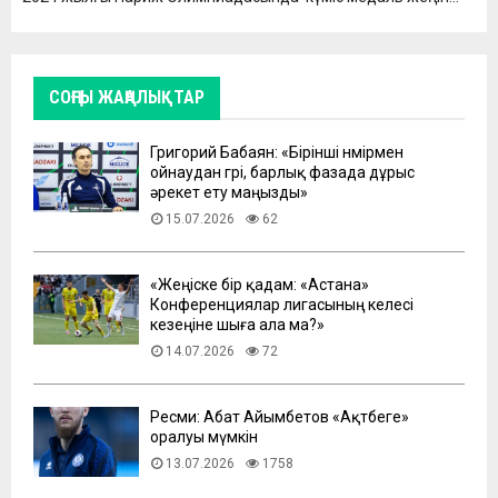
СОҢҒЫ ЖАҢАЛЫҚТАР
Григорий Бабаян: «Бірінші нөмірмен
ойнаудан гөрі, барлық фазада дұрыс
әрекет ету маңызды»
15.07.2026
62
«Жеңіске бір қадам: «Астана»
Конференциялар лигасының келесі
кезеңіне шыға ала ма?»
14.07.2026
72
Ресми: Абат Айымбетов «Ақтөбеге»
оралуы мүмкін
13.07.2026
1758