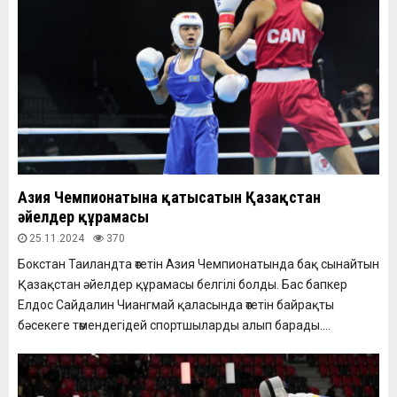
Азия Чемпионатына қатысатын Қазақстан
әйелдер құрамасы
25.11.2024
370
Бокстан Таиландта өтетін Азия Чемпионатында бақ сынайтын
Қазақстан әйелдер құрамасы белгілі болды. Бас бапкер
Елдос Сайдалин Чиангмай қаласында өтетін байрақты
бәсекеге төмендегідей спортшыларды алып барады....