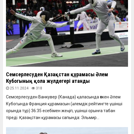
Семсерлесуден Қазақстан құрамасы Әлем
Кубогының қола жүлдегері атанды
25.11.2024
318
Семсерлесуден Ванкувер (Канада) қаласында өткен Әлем
Кубогында Франция құрамасын (әлемдік рейтингте үшінші
орында тұр) 36:35 есебімен жеңіп, үшінші орынға табан
тіреді. Қазақстан құрамасы сапында: Эльмир...