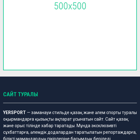
САЙТ ТУРАЛЫ
YERSPORT
— заманауи стильде қазақ және әлем спорты туралы
оқырмандарға қызықты ақпарат ұсынатын сайт. Сайт қазақ
және орыс тілінде хабар таратады. Мұнда эксклюзивті
сұхбаттарға, әлемдік додалардан таратылатын репортаждарға,
білікті мамандардың пікірлеріне басымдық беріледі.