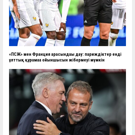
«ПСЖ» мен Франция арасындағы дау: париждіктер енді
ұлттық құрамаға ойыншысын жібермеуі мүмкін