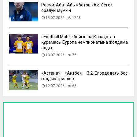
Ресми: Абат Айымбетов «Ақтөбеге»
оралуы мүмкін
13.07.2026
1708
eFootball Mobile бойынша Қазақстан
құрамасы Еуропа чемпионатына жолдама
алды
13.07.2026
75
​«Астана» – «Ақтөбе» — 3:2. Елордадағы бес
голдық триллер
12.07.2026
66