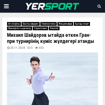
PRIMARY
MENU
Ат спорты
Басты ақпарат
Гимнастика
Жаңалықтар
Қысқы спорт
Мәнерлеп сырғанау
Сараптама
Хоккей
Михаил Шайдоров Қытайда өткен Гран-
при турнирінің күміс жүлдегері атанды
25.11.2024
0
333