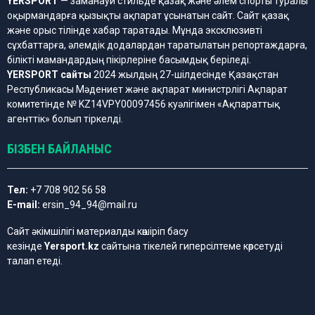
YERSPORT
— заманауи стильде қазақ және әлем спорты туралы
оқырмандарға қызықты ақпарат ұсынатын сайт. Сайт қазақ
және орыс тілінде хабар таратады. Мұнда эксклюзивті
сұхбаттарға, әлемдік додалардан таратылатын репортаждарға,
білікті мамандардың пікірлеріне басымдық беріледі.
YERSPORT сайты
2024 жылдың 27-шілдесінде Қазақстан
Республикасы Мәдениет және ақпарат министрлігі Ақпарат
комитетінде № KZ14VPY00097456 куәлігімен «Ақпараттық
агенттік» болып тіркелді.
БІЗБЕН БАЙЛАНЫС
Тел:
+7 708 902 56 58
E-mail:
ersin_94_94@mail.ru
Сайт әкімшілігі материалды көшіріп басу
кезінде
Yersport.kz
сайтына тікелей гиперсілтеме көрсетуді
талап етеді.