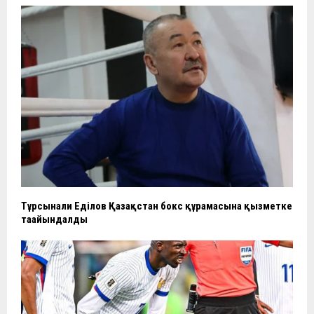
Тұрсынғали Еділов Қазақстан бокс құрамасына қызметке
тағайындалды