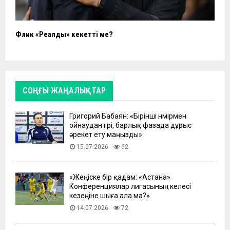
Флик «Реалды» кекетті ме?
СОҢҒЫ ЖАҢАЛЫҚТАР
Григорий Бабаян: «Бірінші нөмірмен
ойнаудан гөрі, барлық фазада дұрыс
әрекет ету маңызды»
15.07.2026
62
«Жеңіске бір қадам: «Астана»
Конференциялар лигасының келесі
кезеңіне шыға ала ма?»
14.07.2026
72