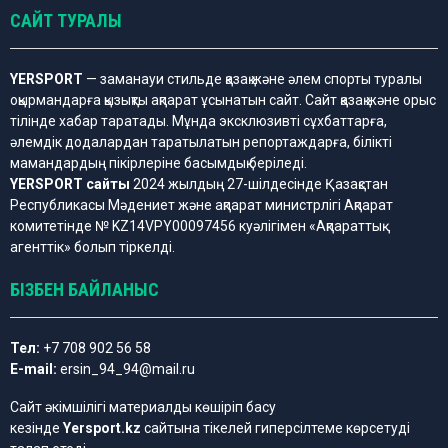
САЙТ ТУРАЛЫ
YERSPORT
— заманауи стильде қазақ және әлем спорты туралы
оқырмандарға қызықты ақпарат ұсынатын сайт. Сайт қазақ және орыс
тілінде хабар таратады. Мұнда эксклюзивті сұхбаттарға,
әлемдік додалардан таратылатын репортаждарға, білікті
мамандардың пікірлеріне басымдық беріледі.
YERSPORT сайты
2024 жылдың 27-шілдесінде Қазақстан
Республикасы Мәдениет және ақпарат министрлігі Ақпарат
комитетінде № KZ14VPY00097456 куәлігімен «Ақпараттық
агенттік» болып тіркелді.
БІЗБЕН БАЙЛАНЫС
Тел:
+7 708 902 56 58
E-mail:
ersin_94_94@mail.ru
Сайт әкімшілігі материалды көшіріп басу
кезінде
Yersport.kz
сайтына тікелей гиперсілтеме көрсетуді