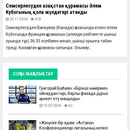
Семсерлесуден Қазақстан құрамасы Әлем
Кубогының қола жүлдегері атанды
25.11.2024
318
Семсерлесуден Ванкувер (Канада) қаласында өткен Әлем
Кубогында Франция құрамасын (әлемдік рейтингте үшінші
орында тұр) 36:35 есебімен жеңіп, үшінші орынға табан
тіреді. Қазақстан құрамасы сапында: Эльмир...
СОҢҒЫ ЖАҢАЛЫҚТАР
Григорий Бабаян: «Бірінші нөмірмен
ойнаудан гөрі, барлық фазада дұрыс
әрекет ету маңызды»
15.07.2026
62
«Жеңіске бір қадам: «Астана»
Конференциялар лигасының келесі