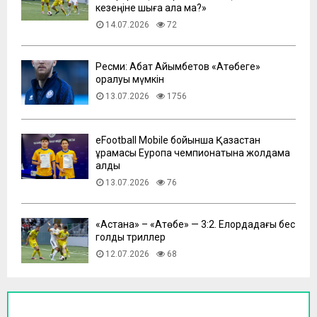
кезеңіне шыға ала ма?»
14.07.2026
72
Ресми: Абат Айымбетов «Ақтөбеге»
оралуы мүмкін
13.07.2026
1756
eFootball Mobile бойынша Қазақстан
құрамасы Еуропа чемпионатына жолдама
алды
13.07.2026
76
​«Астана» – «Ақтөбе» — 3:2. Елордадағы бес
голдық триллер
12.07.2026
68