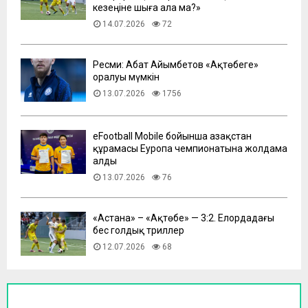
кезеңіне шыға ала ма?»
14.07.2026
72
Ресми: Абат Айымбетов «Ақтөбеге»
оралуы мүмкін
13.07.2026
1756
eFootball Mobile бойынша Қазақстан
құрамасы Еуропа чемпионатына жолдама
алды
13.07.2026
76
​«Астана» – «Ақтөбе» — 3:2. Елордадағы
бес голдық триллер
12.07.2026
68