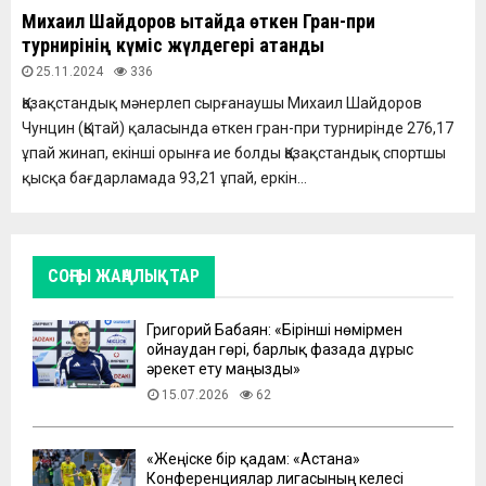
Михаил Шайдоров Қытайда өткен Гран-при
турнирінің күміс жүлдегері атанды
25.11.2024
336
Қазақстандық мәнерлеп сырғанаушы Михаил Шайдоров
Чунцин (Қытай) қаласында өткен гран-при турнирінде 276,17
ұпай жинап, екінші орынға ие болды Қазақстандық спортшы
қысқа бағдарламада 93,21 ұпай, еркін...
СОҢҒЫ ЖАҢАЛЫҚТАР
Григорий Бабаян: «Бірінші нөмірмен
ойнаудан гөрі, барлық фазада дұрыс
әрекет ету маңызды»
15.07.2026
62
«Жеңіске бір қадам: «Астана»
Конференциялар лигасының келесі