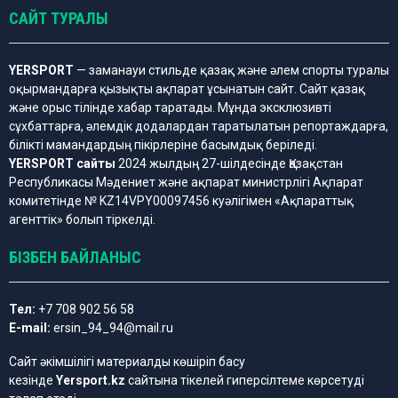
САЙТ ТУРАЛЫ
YERSPORT
— заманауи стильде қазақ және әлем спорты туралы
оқырмандарға қызықты ақпарат ұсынатын сайт. Сайт қазақ
және орыс тілінде хабар таратады. Мұнда эксклюзивті
сұхбаттарға, әлемдік додалардан таратылатын репортаждарға,
білікті мамандардың пікірлеріне басымдық беріледі.
YERSPORT сайты
2024 жылдың 27-шілдесінде Қазақстан
Республикасы Мәдениет және ақпарат министрлігі Ақпарат
комитетінде № KZ14VPY00097456 куәлігімен «Ақпараттық
агенттік» болып тіркелді.
БІЗБЕН БАЙЛАНЫС
Тел:
+7 708 902 56 58
E-mail:
ersin_94_94@mail.ru
Сайт әкімшілігі материалды көшіріп басу
кезінде
Yersport.kz
сайтына тікелей гиперсілтеме көрсетуді