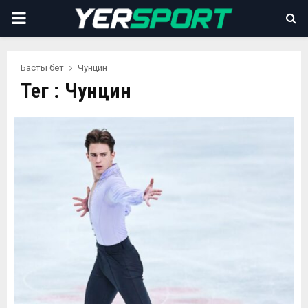
PRIMARY
MENU
Басты бет
Чунцин
Тег : Чунцин