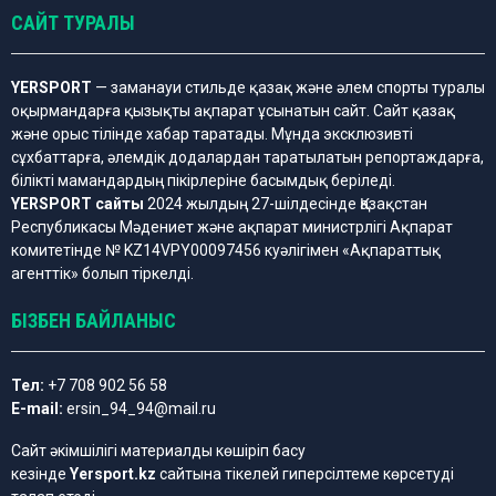
САЙТ ТУРАЛЫ
YERSPORT
— заманауи стильде қазақ және әлем спорты туралы
оқырмандарға қызықты ақпарат ұсынатын сайт. Сайт қазақ
және орыс тілінде хабар таратады. Мұнда эксклюзивті
сұхбаттарға, әлемдік додалардан таратылатын репортаждарға,
білікті мамандардың пікірлеріне басымдық беріледі.
YERSPORT сайты
2024 жылдың 27-шілдесінде Қазақстан
Республикасы Мәдениет және ақпарат министрлігі Ақпарат
комитетінде № KZ14VPY00097456 куәлігімен «Ақпараттық
агенттік» болып тіркелді.
БІЗБЕН БАЙЛАНЫС
Тел:
+7 708 902 56 58
E-mail:
ersin_94_94@mail.ru
Сайт әкімшілігі материалды көшіріп басу
кезінде
Yersport.kz
сайтына тікелей гиперсілтеме көрсетуді