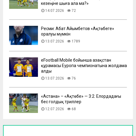
кезеңіне шыға ала ма?»
14.07.2026
72
Ресми: Абат Айымбетов «Ақтөбеге»
оралуы мүмкін
13.07.2026
1789
eFootball Mobile бойынша Қазақстан
құрамасы Еуропа чемпионатына жолдама
алды
13.07.2026
76
​«Астана» – «Ақтөбе» — 3:2. Елордадағы
бес голдық триллер
12.07.2026
68