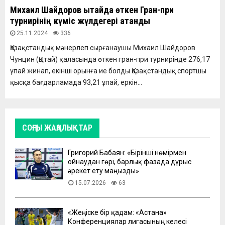
Михаил Шайдоров Қытайда өткен Гран-при
турнирінің күміс жүлдегері атанды
25.11.2024
336
Қазақстандық мәнерлеп сырғанаушы Михаил Шайдоров
Чунцин (Қытай) қаласында өткен гран-при турнирінде 276,17
ұпай жинап, екінші орынға ие болды Қазақстандық спортшы
қысқа бағдарламада 93,21 ұпай, еркін...
СОҢҒЫ ЖАҢАЛЫҚТАР
Григорий Бабаян: «Бірінші нөмірмен
ойнаудан гөрі, барлық фазада дұрыс
әрекет ету маңызды»
15.07.2026
63
«Жеңіске бір қадам: «Астана»
Конференциялар лигасының келесі