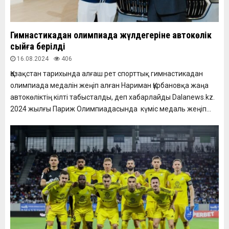
Гимнастикадан олимпиада жүлдегеріне автокөлік
сыйға берілді
16.08.2024
406
Қазақстан тарихында алғаш рет спорттық гимнастикадан
олимпиада медалін жеңіп алған Нариман Құрбановқа жаңа
автокөліктің кілті табысталды, деп хабарлайды Dalanews.kz.
2024 жылғы Париж Олимпиадасында күміс медаль жеңіп...