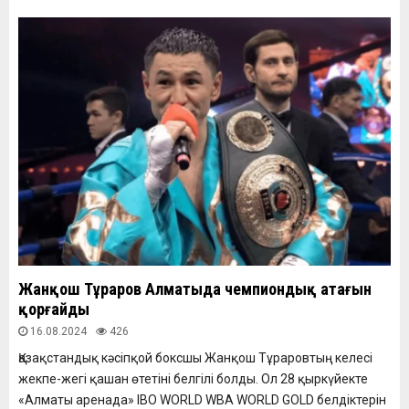
Жанқош Тұраров Алматыда чемпиондық атағын
қорғайды
16.08.2024
426
Қазақстандық кәсіпқой боксшы Жанқош Тұраровтың келесі
жекпе-жегі қашан өтетіні белгілі болды. Ол 28 қыркүйекте
«Алматы аренада» IBO WORLD WBA WORLD GOLD белдіктерін