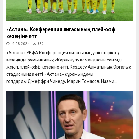
«Астана» Конференция лигасының плей-офф
кезеңіне өтті
16.08.2024
380
«Астана» УЕФА Конференция лигасының үшінші іріктеу
кезеңінде румыниялық «Корвинул» командасын сенімді
жеңіп, плей-офф кезеңіне өтті. Кездесу Алматының Орталық
стадионында өтті. «Астана» құрамындағы
голдарды Джеффри Чинеду, Марин Томасов, Назми...