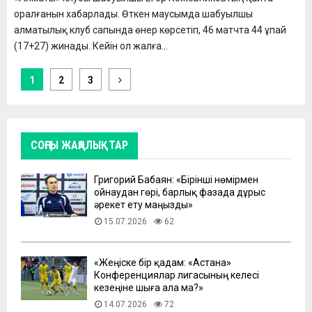
оралғанын хабарлады. Өткен маусымда шабуылшы
алматылық клуб сапында өнер көрсетіп, 46 матчта 44 ұпай
(17+27) жинады. Кейін ол жалға...
Пагинация
1
2
3
записей
СОҢҒЫ ЖАҢАЛЫҚТАР
Григорий Бабаян: «Бірінші нөмірмен
ойнаудан гөрі, барлық фазада дұрыс
әрекет ету маңызды»
15.07.2026
62
«Жеңіске бір қадам: «Астана»
Конференциялар лигасының келесі
кезеңіне шыға ала ма?»
14.07.2026
72