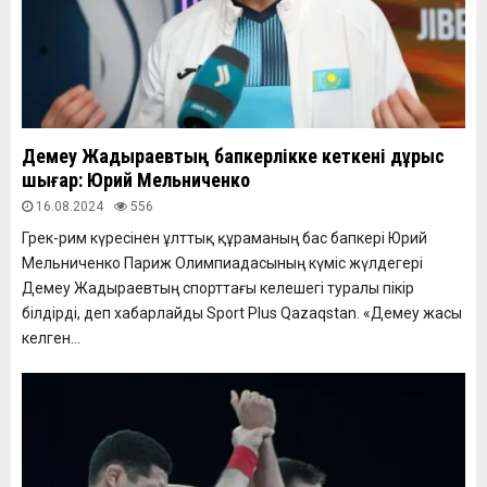
Демеу Жадыраевтың бапкерлікке кеткені дұрыс
шығар: Юрий Мельниченко
16.08.2024
556
Грек-рим күресінен ұлттық құраманың бас бапкері Юрий
Мельниченко Париж Олимпиадасының күміс жүлдегері
Демеу Жадыраевтың спорттағы келешегі туралы пікір
білдірді, деп хабарлайды Sport Plus Qazaqstan. «Демеу жасы
келген...