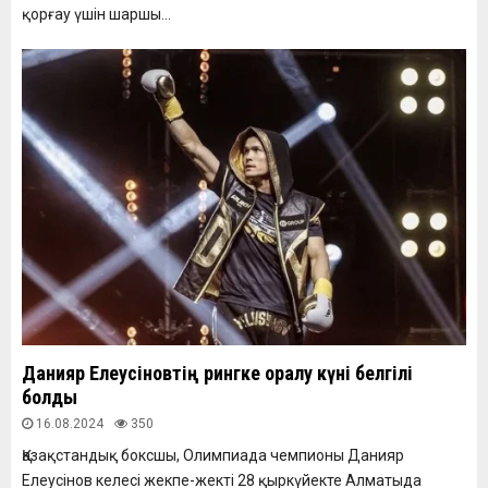
қорғау үшін шаршы...
Данияр Елеусіновтің рингке оралу күні белгілі
болды
16.08.2024
350
Қазақстандық боксшы, Олимпиада чемпионы Данияр
Елеусінов келесі жекпе-жекті 28 қыркүйекте Алматыда