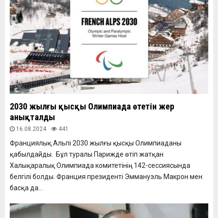
2030 жылғы қысқы Олимпиада өтетін жер
анықталды
16.08.2024
441
Франциялық Альпі 2030 жылғы қысқы Олимпиаданы
қабылдайды. Бұл туралы Парижде өтіп жатқан
Халықаралық Олимпиада комитетінің 142-сессиясында
белгілі болды. Франция президенті Эммануэль Макрон мен
басқа да...