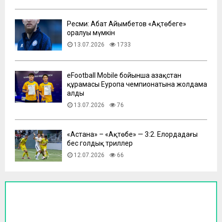
Ресми: Абат Айымбетов «Ақтөбеге»
оралуы мүмкін
13.07.2026
1733
eFootball Mobile бойынша Қазақстан
құрамасы Еуропа чемпионатына жолдама
алды
13.07.2026
76
​«Астана» – «Ақтөбе» — 3:2. Елордадағы
бес голдық триллер
12.07.2026
66