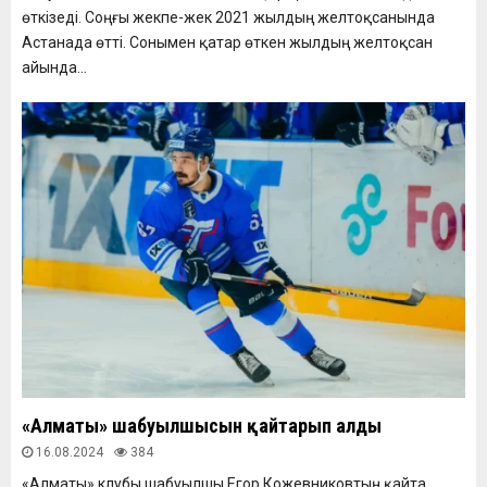
өткізеді. Соңғы жекпе-жек 2021 жылдың желтоқсанында
Астанада өтті. Сонымен қатар өткен жылдың желтоқсан
айында...
«Алматы» шабуылшысын қайтарып алды
16.08.2024
384
«Алматы» клубы шабуылшы Егор Кожевниковтың қайта