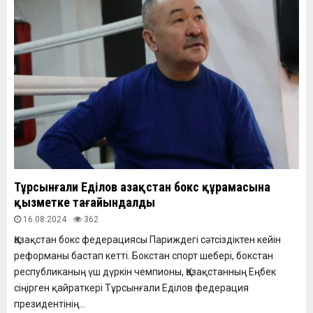
Тұрсынғали Еділов Қазақстан бокс құрамасына
қызметке тағайындалды
16.08.2024
362
Қазақстан бокс федерациясы Париждегі сәтсіздіктен кейін
реформаны бастап кетті. Бокстан спорт шебері, бокстан
республиканың үш дүркін чемпионы, Қазақстанның Еңбек
сіңірген қайраткері Тұрсынғали Еділов федерация
президентінің...