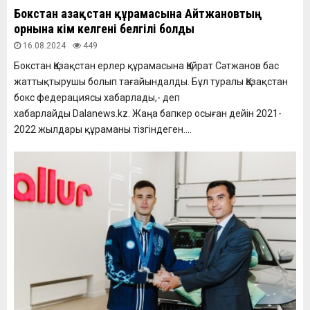
Бокстан Қазақстан құрамасына Айтжановтың
орнына кім келгені белгілі болды
16.08.2024
449
Бокстан Қазақстан ерлер құрамасына Қайрат Сәтжанов бас
жаттықтырушы болып тағайындалды. Бұл туралы Қазақстан
бокс федерациясы хабарлады,- деп
хабарлайды Dalanews.kz. Жаңа бапкер осыған дейін 2021-
2022 жылдары құраманы тізгіндеген....