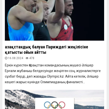
Қазақстандық балуан Париждегі жеңілісіне
қатысты ойын айтты
16.08.2024
478
Еркін күрестен Қазақстан командасының мүшесі Әлішер
Ерғали жұбаныш белдесуінде жеңілген соң, журналистерге
сұхбат берді, деп жазады Olympic.kz. Айта кетелік, Әлішер
кешегі жарыс күнінде Олимпиаданың финалисті...