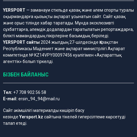
YERSPORT
— заманауи стильде қазақ және әлем спорты туралы
оқырмандарға қызықты ақпарат ұсынатын сайт. Сайт қазақ
және орыс тілінде хабар таратады. Мұнда эксклюзивті
сұхбаттарға, әлемдік додалардан таратылатын репортаждарға,
білікті мамандардың пікірлеріне басымдық беріледі.
YERSPORT сайты
2024 жылдың 27-шілдесінде Қазақстан
Республикасы Мәдениет және ақпарат министрлігі Ақпарат
комитетінде № KZ14VPY00097456 куәлігімен «Ақпараттық
агенттік» болып тіркелді.
БІЗБЕН БАЙЛАНЫС
Тел:
+7 708 902 56 58
E-mail:
ersin_94_94@mail.ru
Сайт әкімшілігі материалды көшіріп басу
кезінде
Yersport.kz
сайтына тікелей гиперсілтеме көрсетуді
талап етеді.