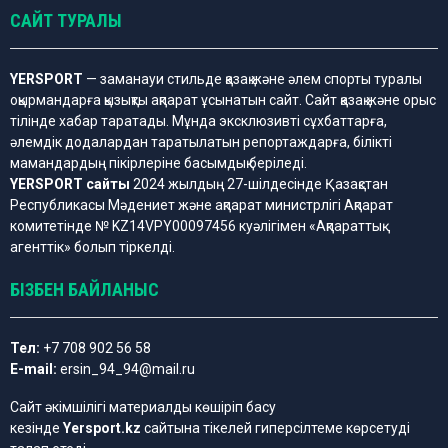
САЙТ ТУРАЛЫ
YERSPORT
— заманауи стильде қазақ және әлем спорты туралы
оқырмандарға қызықты ақпарат ұсынатын сайт. Сайт қазақ және орыс
тілінде хабар таратады. Мұнда эксклюзивті сұхбаттарға,
әлемдік додалардан таратылатын репортаждарға, білікті
мамандардың пікірлеріне басымдық беріледі.
YERSPORT сайты
2024 жылдың 27-шілдесінде Қазақстан
Республикасы Мәдениет және ақпарат министрлігі Ақпарат
комитетінде № KZ14VPY00097456 куәлігімен «Ақпараттық
агенттік» болып тіркелді.
БІЗБЕН БАЙЛАНЫС
Тел:
+7 708 902 56 58
E-mail:
ersin_94_94@mail.ru
Сайт әкімшілігі материалды көшіріп басу
кезінде
Yersport.kz
сайтына тікелей гиперсілтеме көрсетуді