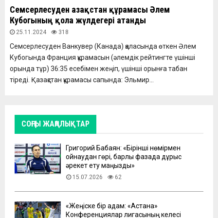
Семсерлесуден Қазақстан құрамасы Әлем
Кубогының қола жүлдегері атанды
25.11.2024
318
Семсерлесуден Ванкувер (Канада) қаласында өткен Әлем
Кубогында Франция құрамасын (әлемдік рейтингте үшінші
орында тұр) 36:35 есебімен жеңіп, үшінші орынға табан
тіреді. Қазақстан құрамасы сапында: Эльмир...
СОҢҒЫ ЖАҢАЛЫҚТАР
Григорий Бабаян: «Бірінші нөмірмен
ойнаудан гөрі, барлық фазада дұрыс
әрекет ету маңызды»
15.07.2026
62
«Жеңіске бір қадам: «Астана»
Конференциялар лигасының келесі