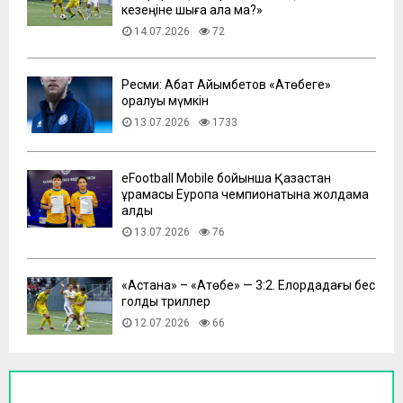
кезеңіне шыға ала ма?»
14.07.2026
72
Ресми: Абат Айымбетов «Ақтөбеге»
оралуы мүмкін
13.07.2026
1733
eFootball Mobile бойынша Қазақстан
құрамасы Еуропа чемпионатына жолдама
алды
13.07.2026
76
​«Астана» – «Ақтөбе» — 3:2. Елордадағы бес
голдық триллер
12.07.2026
66