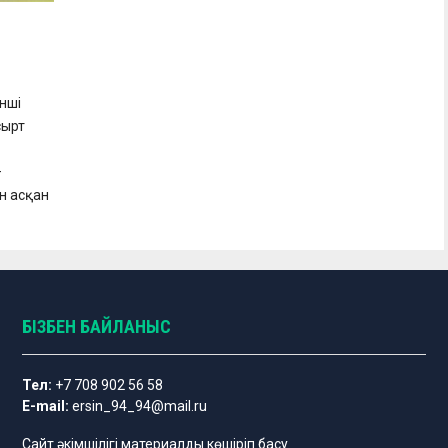
нші
сырт
–
н асқан
БІЗБЕН БАЙЛАНЫС
Тел:
+7 708 902 56 58
E-mail:
ersin_94_94@mail.ru
Сайт әкімшілігі материалды көшіріп басу