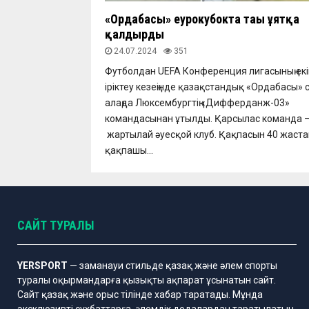
«Ордабасы» еурокубокта тағы ұятқа
қалдырды
24.07.2024
351
Футболдан UEFA Конференция лигасының екі
іріктеу кезеңінде қазақстандық «Ордабасы» 
алаңда Люксембургтің «Дифферданж-03»
командасынан ұтылды. Қарсылас команда 
жартылай әуесқой клуб. Қақпасын 40 жаста
қақпашы...
САЙТ ТУРАЛЫ
YERSPORT
— заманауи стильде қазақ және әлем спорты
туралы оқырмандарға қызықты ақпарат ұсынатын сайт.
Сайт қазақ және орыс тілінде хабар таратады. Мұнда
эксклюзивті сұхбаттарға, әлемдік додалардан таратылатын