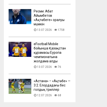
Ресми: Абат
Айымбетов
«Ақтөбеге» оралуы
мүмкін
13.07.2026
1758
eFootball Mobile
бойынша Қазақстан
құрамасы Еуропа
чемпионатына
жолдама алды
13.07.2026
76
​«Астана» – «Ақтөбе» —
3:2. Елордадағы бес
голдық триллер
12.07.2026
68