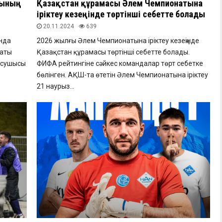
тының
Қазақстан құрамасы Әлем Чемпионатына
іріктеу кезеңінде төртінші себетте болады
20.11.2024
639
нда
2026 жылғы Әлем Чемпионатына іріктеу кезеңінде
наты
Қазақстан құрамасы төртінші себетте болады.
тысушысы
ФИФА рейтингіне сәйкес командалар төрт себетке
бөлінген. АҚШ-та өтетін Әлем Чемпионатына іріктеу
21 наурыз...