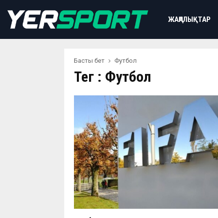
ЖАҢАЛЫҚТАР
Басты бет
Футбол
Тег : Футбол