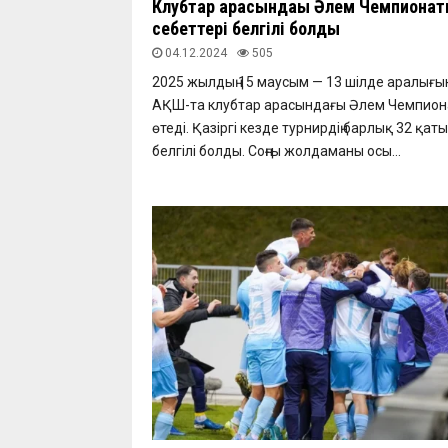
Клубтар арасындағы Әлем Чемпиона
себеттері белгілі болды
04.12.2024
505
2025 жылдың 15 маусым — 13 шілде аралығы
АҚШ-та клубтар арасындағы Әлем Чемпио
өтеді. Қазіргі кезде турнирдің барлық 32 қа
белгілі болды. Соңғы жолдаманы осы...