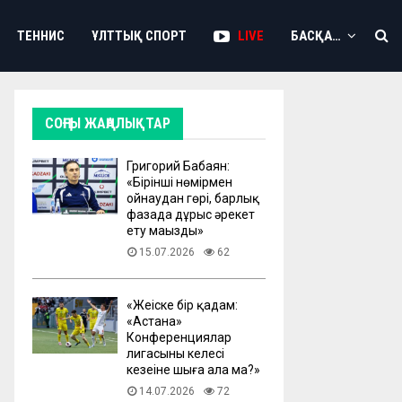
ТЕННИС
ҰЛТТЫҚ СПОРТ
LIVE
БАСҚА…
СОҢҒЫ ЖАҢАЛЫҚТАР
Григорий Бабаян:
«Бірінші нөмірмен
ойнаудан гөрі, барлық
фазада дұрыс әрекет
ету маңызды»
15.07.2026
62
«Жеңіске бір қадам:
«Астана»
Конференциялар
лигасының келесі
кезеңіне шыға ала ма?»
14.07.2026
72