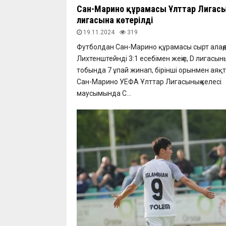
Сан-Марино құрамасы Ұлттар Лигас
лигасына көтерілді
19.11.2024
319
Футболдан Сан-Марино құрамасы сырт алаң
Лихтенштейнді 3:1 есебімен жеңіп, D лигасыны
тобында 7 ұпай жинап, бірінші орынмен аяқ
Сан-Марино УЕФА Ұлттар Лигасының келесі
маусымында С...