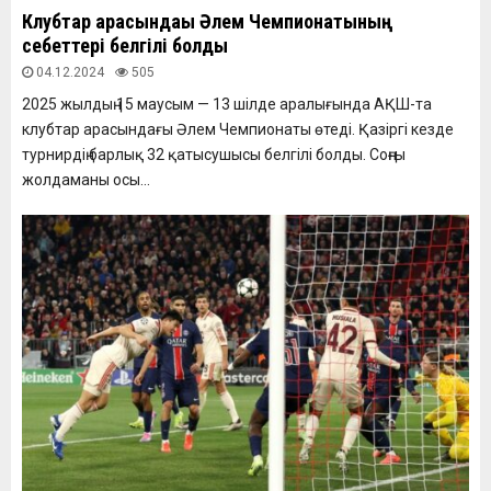
Клубтар арасындағы Әлем Чемпионатының
себеттері белгілі болды
04.12.2024
505
2025 жылдың 15 маусым — 13 шілде аралығында АҚШ-та
клубтар арасындағы Әлем Чемпионаты өтеді. Қазіргі кезде
турнирдің барлық 32 қатысушысы белгілі болды. Соңғы
жолдаманы осы...