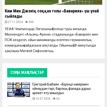
Ким Мин Джэнің соққан голы «Баварияға» үш ұпай
сыйлады
27.11.2024
300
УЕФА Чемпиондар Лигасының бесінші туры аясында
Мюнхендегі «Альянц-Арена» стадионында «Бавария» мен
ПСЖ кездесіп, ойын минималды есеппен германиялық
команданың пайдасына аяқталды. Ойынның 38-минутында
қақпашы Матвей Сафоновтың...
СОҢҒЫ ЖАҢАЛЫҚТАР
Григорий Бабаян: «Бірінші нөмірмен
ойнаудан гөрі, барлық фазада дұрыс
әрекет ету маңызды»
15.07.2026
62