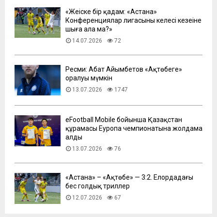
«Жеңіске бір қадам: «Астана»
Конференциялар лигасының келесі кезеңіне
шыға ала ма?»
14.07.2026
72
Ресми: Абат Айымбетов «Ақтөбеге»
оралуы мүмкін
13.07.2026
1747
eFootball Mobile бойынша Қазақстан
құрамасы Еуропа чемпионатына жолдама
алды
13.07.2026
76
​«Астана» – «Ақтөбе» — 3:2. Елордадағы
бес голдық триллер
12.07.2026
67