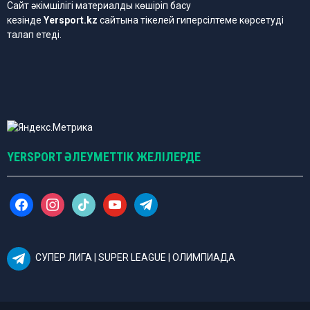
Сайт әкімшілігі материалды көшіріп басу
кезінде
Yersport.kz
сайтына тікелей гиперсілтеме көрсетуді
талап етеді.
YERSPORT ӘЛЕУМЕТТІК ЖЕЛІЛЕРДЕ
f
i
t
y
t
a
n
i
o
e
c
s
k
u
l
e
t
t
t
e
b
a
o
u
g
СУПЕР ЛИГА | SUPER LEAGUE | ОЛИМПИАДА
o
g
k
b
r
o
r
e
a
k
a
m
m