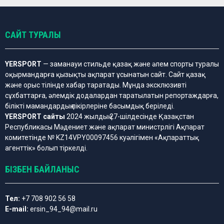
САЙТ ТУРАЛЫ
YERSPORT
— заманауи стильде қазақ және әлем спорты туралы
оқырмандарға қызықты ақпарат ұсынатын сайт. Сайт қазақ
және орыс тілінде хабар таратады. Мұнда эксклюзивті
сұхбаттарға, әлемдік додалардан таратылатын репортаждарға,
білікті мамандардың пікірлеріне басымдық беріледі.
YERSPORT сайты
2024 жылдың 27-шілдесінде Қазақстан
Республикасы Мәдениет және ақпарат министрлігі Ақпарат
комитетінде № KZ14VPY00097456 куәлігімен «Ақпараттық
агенттік» болып тіркелді.
БІЗБЕН БАЙЛАНЫС
Тел:
+7 708 902 56 58
E-mail:
ersin_94_94@mail.ru