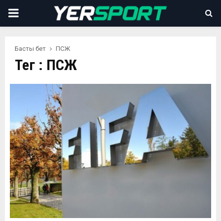
PRIMARY
MENU
Басты бет
ПСЖ
Тег : ПСЖ