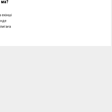
а ма?
 екінші
інде
-лигаға