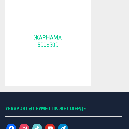
YERSPORT ӘЛЕУМЕТТІК ЖЕЛІЛЕРДЕ
f
i
t
y
t