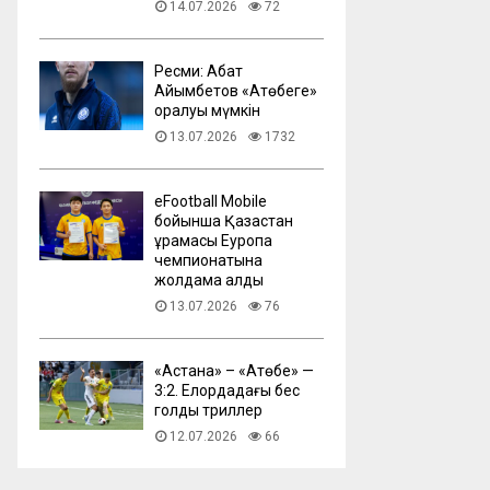
14.07.2026
72
Ресми: Абат
Айымбетов «Ақтөбеге»
оралуы мүмкін
13.07.2026
1732
eFootball Mobile
бойынша Қазақстан
құрамасы Еуропа
чемпионатына
жолдама алды
13.07.2026
76
​«Астана» – «Ақтөбе» —
3:2. Елордадағы бес
голдық триллер
12.07.2026
66