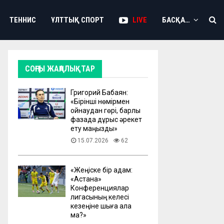
ТЕННИС
ҰЛТТЫҚ СПОРТ
LIVE
БАСҚА…
СОҢҒЫ ЖАҢАЛЫҚТАР
Григорий Бабаян:
«Бірінші нөмірмен
ойнаудан гөрі, барлық
фазада дұрыс әрекет
ету маңызды»
15.07.2026
62
«Жеңіске бір қадам:
«Астана»
Конференциялар
лигасының келесі
кезеңіне шыға ала
ма?»