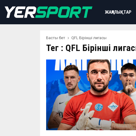
ЖАҢАЛЫҚТАР
Басты бет
QFL Бірінші лигасы
Тег : QFL Бірінші лига