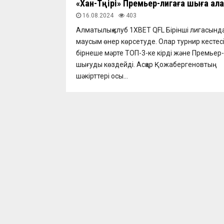
«Хан-Тәңірі» Премьер-лигаға шыға ал
16.08.2024
403
Алматылық клуб 1ХВЕТ QFL Бірінші лигасында
маусым өнер көрсетуде. Олар турнир кестес
бірнеше мәрте ТОП-3-ке кірді және Премьер
шығуды көздейді. Асқар Қожабергеновтың
шәкірттері осы...