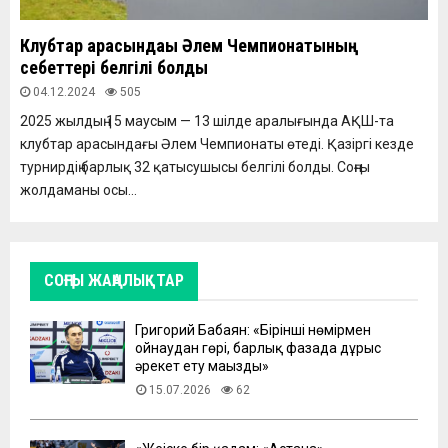
Клубтар арасындағы Әлем Чемпионатының
себеттері белгілі болды
04.12.2024
505
2025 жылдың 15 маусым — 13 шілде аралығында АҚШ-та
клубтар арасындағы Әлем Чемпионаты өтеді. Қазіргі кезде
турнирдің барлық 32 қатысушысы белгілі болды. Соңғы
жолдаманы осы...
СОҢҒЫ ЖАҢАЛЫҚТАР
Григорий Бабаян: «Бірінші нөмірмен
ойнаудан гөрі, барлық фазада дұрыс
әрекет ету маңызды»
15.07.2026
62