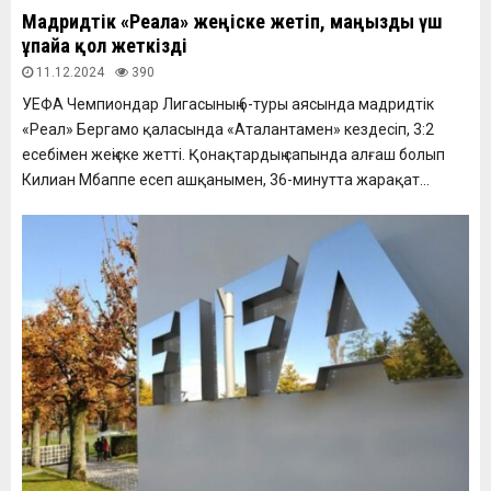
Мадридтік «Реалға» жеңіске жетіп, маңызды үш
ұпайға қол жеткізді
11.12.2024
390
УЕФА Чемпиондар Лигасының 6-туры аясында мадридтік
«Реал» Бергамо қаласында «Аталантамен» кездесіп, 3:2
есебімен жеңіске жетті. Қонақтардың сапында алғаш болып
Килиан Мбаппе есеп ашқанымен, 36-минутта жарақат...