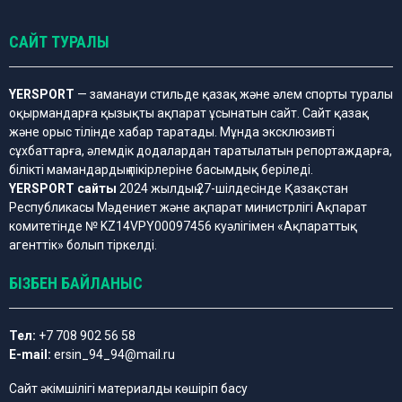
САЙТ ТУРАЛЫ
YERSPORT
— заманауи стильде қазақ және әлем спорты туралы
оқырмандарға қызықты ақпарат ұсынатын сайт. Сайт қазақ
және орыс тілінде хабар таратады. Мұнда эксклюзивті
сұхбаттарға, әлемдік додалардан таратылатын репортаждарға,
білікті мамандардың пікірлеріне басымдық беріледі.
YERSPORT сайты
2024 жылдың 27-шілдесінде Қазақстан
Республикасы Мәдениет және ақпарат министрлігі Ақпарат
комитетінде № KZ14VPY00097456 куәлігімен «Ақпараттық
агенттік» болып тіркелді.
БІЗБЕН БАЙЛАНЫС
Тел:
+7 708 902 56 58
E-mail:
ersin_94_94@mail.ru
Сайт әкімшілігі материалды көшіріп басу