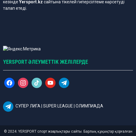
кезінде
Yersport.kz
сайтына тікелей гиперсілтеме көрсетуді
талап етеді.
YERSPORT ӘЛЕУМЕТТІК ЖЕЛІЛЕРДЕ
f
i
t
y
t
a
n
i
o
e
c
s
k
u
l
e
t
t
t
e
b
a
o
u
g
СУПЕР ЛИГА | SUPER LEAGUE | ОЛИМПИАДА
o
g
k
b
r
o
r
e
a
k
a
m
m
© 2024. YERSPORT спорт жаңалықтары сайты. Барлық құқықтар қорғалған