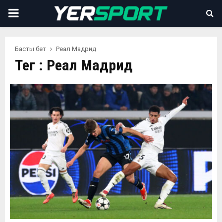
PRIMARY
MENU
Басты бет
Реал Мадрид
Тег : Реал Мадрид