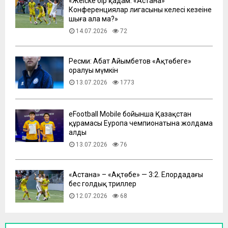
«Жеңіске бір қадам: «Астана»
Конференциялар лигасының келесі кезеңіне
шыға ала ма?»
14.07.2026
72
Ресми: Абат Айымбетов «Ақтөбеге»
оралуы мүмкін
13.07.2026
1773
eFootball Mobile бойынша Қазақстан
құрамасы Еуропа чемпионатына жолдама
алды
13.07.2026
76
​«Астана» – «Ақтөбе» — 3:2. Елордадағы
бес голдық триллер
12.07.2026
68