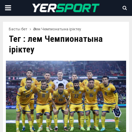
PRIMARY
MENU
Басты бет
Әлем Чемпионатына іріктеу
Тег : Әлем Чемпионатына
іріктеу