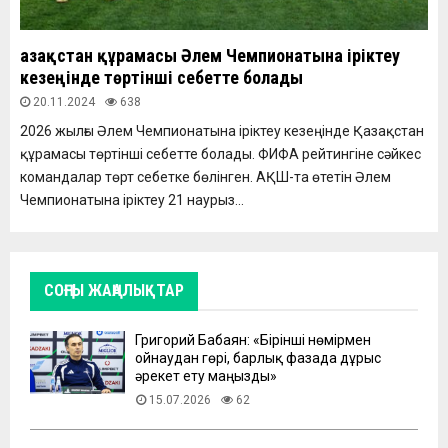
Қазақстан құрамасы Әлем Чемпионатына іріктеу
кезеңінде төртінші себетте болады
20.11.2024
638
2026 жылғы Әлем Чемпионатына іріктеу кезеңінде Қазақстан
құрамасы төртінші себетте болады. ФИФА рейтингіне сәйкес
командалар төрт себетке бөлінген. АҚШ-та өтетін Әлем
Чемпионатына іріктеу 21 наурыз...
СОҢҒЫ ЖАҢАЛЫҚТАР
Григорий Бабаян: «Бірінші нөмірмен
ойнаудан гөрі, барлық фазада дұрыс
әрекет ету маңызды»
15.07.2026
62