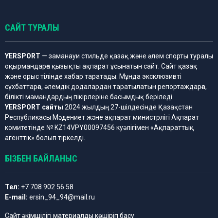
САЙТ ТУРАЛЫ
YERSPORT
— заманауи стильде қазақ және әлем спорты туралы
оқырмандарға қызықты ақпарат ұсынатын сайт. Сайт қазақ
және орыс тілінде хабар таратады. Мұнда эксклюзивті
сұхбаттарға, әлемдік додалардан таратылатын репортаждарға,
білікті мамандардың пікірлеріне басымдық беріледі.
YERSPORT сайты
2024 жылдың 27-шілдесінде Қазақстан
Республикасы Мәдениет және ақпарат министрлігі Ақпарат
комитетінде № KZ14VPY00097456 куәлігімен «Ақпараттық
агенттік» болып тіркелді.
БІЗБЕН БАЙЛАНЫС
Тел:
+7 708 902 56 58
E-mail:
ersin_94_94@mail.ru
Сайт әкімшілігі материалды көшіріп басу