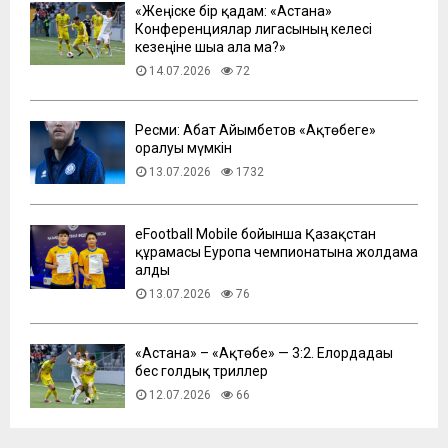
«Жеңіске бір қадам: «Астана»
Конференциялар лигасының келесі
кезеңіне шыға ала ма?»
14.07.2026
72
Ресми: Абат Айымбетов «Ақтөбеге»
оралуы мүмкін
13.07.2026
1732
eFootball Mobile бойынша Қазақстан
құрамасы Еуропа чемпионатына жолдама
алды
13.07.2026
76
​«Астана» – «Ақтөбе» — 3:2. Елордадағы
бес голдық триллер
12.07.2026
66