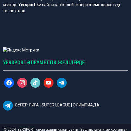
кезінде
Yersport.kz
сайтына тікелей гиперсілтеме көрсетуді
талап етеді.
YERSPORT ӘЛЕУМЕТТІК ЖЕЛІЛЕРДЕ
f
i
t
y
t
a
n
i
o
e
c
s
k
u
l
e
t
t
t
e
b
a
o
u
g
СУПЕР ЛИГА | SUPER LEAGUE | ОЛИМПИАДА
o
g
k
b
r
o
r
e
a
k
a
m
m
© 2024. YERSPORT спорт жаңалықтары сайты. Барлық құқықтар қорғалған