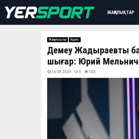
ЖАҢАЛЫҚТАР
Жаңалықтар
Күрес
Демеу Жадыраевтың ба
шығар: Юрий Мельнич
16.08.2024
0
555