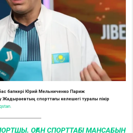
 бас бапкері Юрий Мельниченко Париж
у Жадыраевтың спорттағы келешегі туралы пікір
qstan
.
ПОРТШЫ. ОҒАН СПОРТТАҒЫ МАНСАБЫН