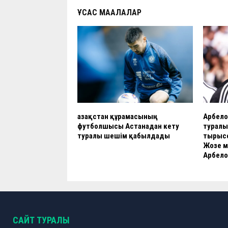
ҰҚСАС МАҚАЛАЛАР
Қазақстан құрамасының
Арбело
футболшысы Астанадан кету
туралы:
туралы шешім қабылдады
тырысс
Жозе ма
Арбело
САЙТ ТУРАЛЫ