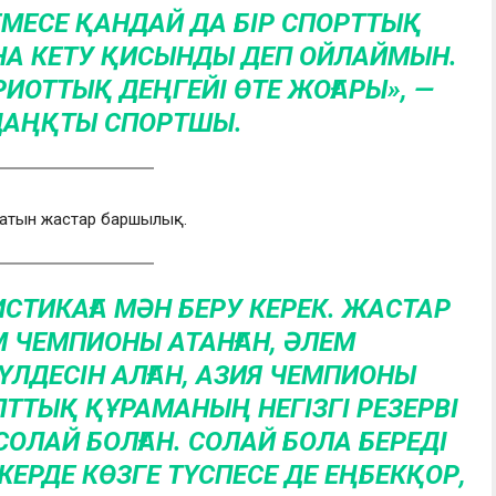
ЕМЕСЕ ҚАНДАЙ ДА БІР СПОРТТЫҚ
А КЕТУ ҚИСЫНДЫ ДЕП ОЙЛАЙМЫН.
РИОТТЫҚ ДЕҢГЕЙІ ӨТЕ ЖОҒАРЫ», —
ДАҢҚТЫ СПОРТШЫ.
сатын жастар баршылық.
ИСТИКАҒА МӘН БЕРУ КЕРЕК. ЖАСТАР
 ЧЕМПИОНЫ АТАНҒАН, ӘЛЕМ
ДЕСІН АЛҒАН, АЗИЯ ЧЕМПИОНЫ
ЛТТЫҚ ҚҰРАМАНЫҢ НЕГІЗГІ РЕЗЕРВІ
 СОЛАЙ БОЛҒАН. СОЛАЙ БОЛА БЕРЕДІ
ЖЕРДЕ КӨЗГЕ ТҮСПЕСЕ ДЕ ЕҢБЕКҚОР,