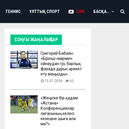
ТЕННИС
ҰЛТТЫҚ СПОРТ
LIVE
БАСҚА…
СОҢҒЫ ЖАҢАЛЫҚТАР
Григорий Бабаян:
«Бірінші нөмірмен
ойнаудан гөрі, барлық
фазада дұрыс әрекет
ету маңызды»
15.07.2026
62
«Жеңіске бір қадам:
«Астана»
Конференциялар
лигасының келесі
кезеңіне шыға ала
ма?»