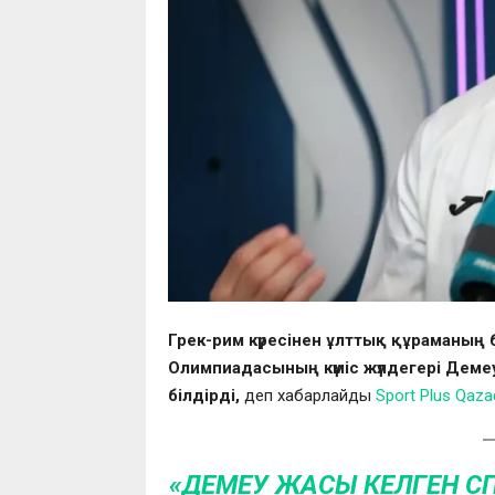
Грек-рим күресінен ұлттық құраманың
Олимпиадасының күміс жүлдегері Деме
білдірді,
деп хабарлайды
Sport Plus Qaza
«ДЕМЕУ ЖАСЫ КЕЛГЕН С