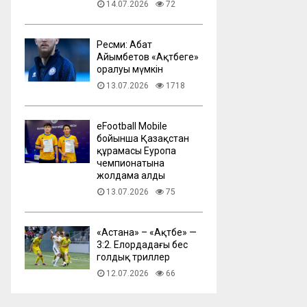
14.07.2026
72
Ресми: Абат
Айымбетов «Ақтөбеге»
оралуы мүмкін
13.07.2026
1718
eFootball Mobile
бойынша Қазақстан
құрамасы Еуропа
чемпионатына
жолдама алды
13.07.2026
75
​«Астана» – «Ақтөбе» —
3:2. Елордадағы бес
голдық триллер
12.07.2026
66