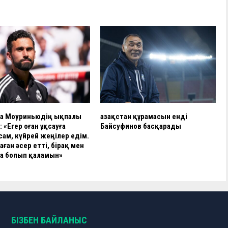
а Моуриньюдің ықпалы
Қазақстан құрамасын енді
 «Егер оған ұқсауға
Байсуфинов басқарады
ам, күйрей жеңілер едім.
ған әсер етті, бірақ мен
а болып қаламын»
БІЗБЕН БАЙЛАНЫС