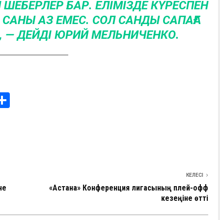
 ШЕБЕРЛЕР БАР. ЕЛІМІЗДЕ КҮРЕСПЕН
АНЫ АЗ ЕМЕС. СОЛ САНДЫ САПАҒА
, — ДЕЙДІ ЮРИЙ МЕЛЬНИЧЕНКО.
i
О
т
e
п
I
р
а
в
КЕЛЕСІ
не
«Астана» Конференция лигасының плей-офф
и
кезеңіне өтті
ть