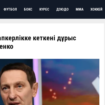
ФУТБОЛ
БОКС
КҮРЕС
ДЗЮДО
ММА
ХОККЕЙ
пкерлікке кеткені дұрыс
енко