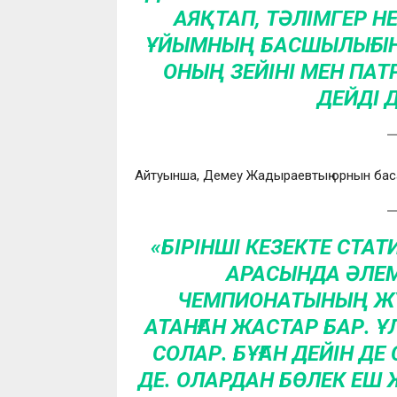
АЯҚТАП, ТӘЛІМГЕР Н
ҰЙЫМНЫҢ БАСШЫЛЫҒЫН
ОНЫҢ ЗЕЙІНІ МЕН ПАТ
ДЕЙДІ 
Айтуынша, Демеу Жадыраевтың орнын ба
«БІРІНШІ КЕЗЕКТЕ СТАТ
АРАСЫНДА ӘЛЕМ
ЧЕМПИОНАТЫНЫҢ ЖҮЛ
АТАНҒАН ЖАСТАР БАР. Ұ
СОЛАР. БҰҒАН ДЕЙІН ДЕ
ДЕ. ОЛАРДАН БӨЛЕК ЕШ 