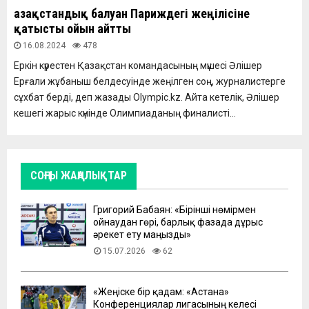
Қазақстандық балуан Париждегі жеңілісіне
қатысты ойын айтты
16.08.2024
478
Еркін күрестен Қазақстан командасының мүшесі Әлішер
Ерғали жұбаныш белдесуінде жеңілген соң, журналистерге
сұхбат берді, деп жазады Olympic.kz. Айта кетелік, Әлішер
кешегі жарыс күнінде Олимпиаданың финалисті...
СОҢҒЫ ЖАҢАЛЫҚТАР
Григорий Бабаян: «Бірінші нөмірмен
ойнаудан гөрі, барлық фазада дұрыс
әрекет ету маңызды»
15.07.2026
62
«Жеңіске бір қадам: «Астана»
Конференциялар лигасының келесі