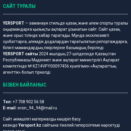
САЙТ ТУРАЛЫ
YERSPORT
— заманауи стильде қазақ және әлем спорты туралы
оқырмандарға қызықты ақпарат ұсынатын сайт. Сайт қазақ
және орыс тілінде хабар таратады. Мұнда эксклюзивті
сұхбаттарға, әлемдік додалардан таратылатын репортаждарға,
білікті мамандардың пікірлеріне басымдық беріледі.
YERSPORT сайты
2024 жылдың 27-шілдесінде Қазақстан
Республикасы Мәдениет және ақпарат министрлігі Ақпарат
комитетінде № KZ14VPY00097456 куәлігімен «Ақпараттық
агенттік» болып тіркелді.
БІЗБЕН БАЙЛАНЫС
Тел:
+7 708 902 56 58
E-mail:
ersin_94_94@mail.ru
Сайт әкімшілігі материалды көшіріп басу
кезінде
Yersport.kz
сайтына тікелей гиперсілтеме көрсетуді