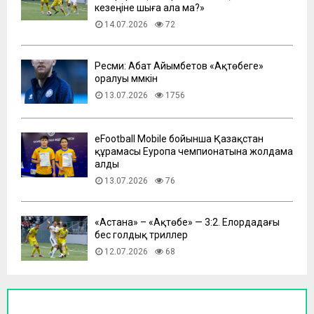
кезеңіне шыға ала ма?»
14.07.2026
72
Ресми: Абат Айымбетов «Ақтөбеге»
оралуы мүмкін
13.07.2026
1756
eFootball Mobile бойынша Қазақстан
құрамасы Еуропа чемпионатына жолдама
алды
13.07.2026
76
​«Астана» – «Ақтөбе» — 3:2. Елордадағы
бес голдық триллер
12.07.2026
68