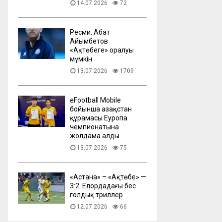
14.07.2026
72
Ресми: Абат
Айымбетов
«Ақтөбеге» оралуы
мүмкін
13.07.2026
1709
eFootball Mobile
бойынша Қазақстан
құрамасы Еуропа
чемпионатына
жолдама алды
13.07.2026
75
​«Астана» – «Ақтөбе» —
3:2. Елордадағы бес
голдық триллер
12.07.2026
66