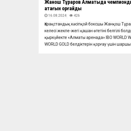
Жанқош Тұраров Алматыда чемпионд
атағын қорғайды
16.08.2024
426
Қазақстандық кәсіпқой боксшы Жанқош Тұр
келесі жекпе-жегі қашан өтетіні белгілі болд
қыркүйекте «Алматы аренада» IBO WORLD 
WORLD GOLD белдіктерін қорғау үшін шаршы.