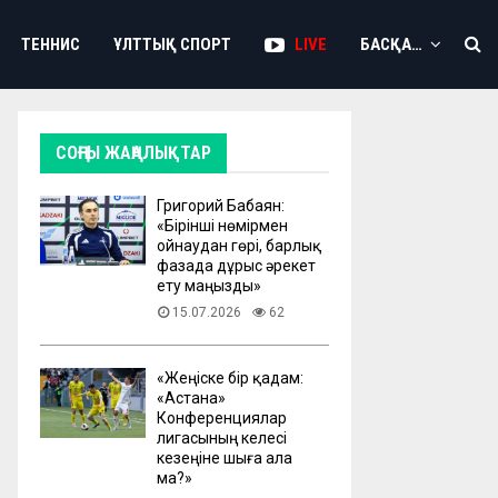
ТЕННИС
ҰЛТТЫҚ СПОРТ
LIVE
БАСҚА…
СОҢҒЫ ЖАҢАЛЫҚТАР
Григорий Бабаян:
«Бірінші нөмірмен
ойнаудан гөрі, барлық
фазада дұрыс әрекет
ету маңызды»
15.07.2026
62
«Жеңіске бір қадам:
«Астана»
Конференциялар
лигасының келесі
кезеңіне шыға ала
ма?»