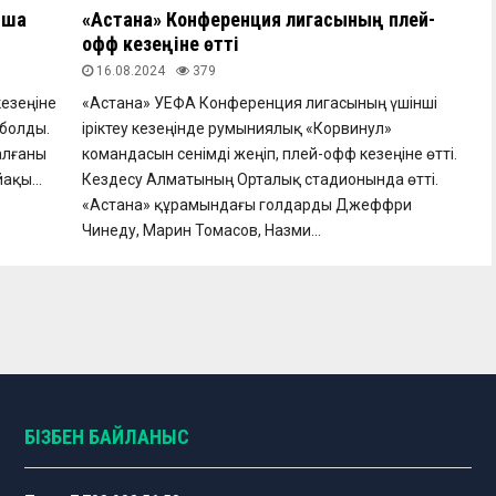
нша
«Астана» Конференция лигасының плей-
офф кезеңіне өтті
16.08.2024
379
езеңіне
«Астана» УЕФА Конференция лигасының үшінші
 болды.
іріктеу кезеңінде румыниялық «Корвинул»
алғаны
командасын сенімді жеңіп, плей-офф кезеңіне өтті.
ақы...
Кездесу Алматының Орталық стадионында өтті.
«Астана» құрамындағы голдарды Джеффри
Чинеду, Марин Томасов, Назми...
БІЗБЕН БАЙЛАНЫС