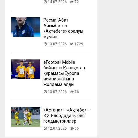
14.07.2026
72
Ресми: Абат
Айымбетов
«Ақтөбеге» оралуы
мүмкін
13.07.2026
1729
eFootball Mobile
бойынша Қазақстан
құрамасы Еуропа
чемпионатына
жолдама алды
13.07.2026
76
​«Астана» – «Ақтөбе» —
3:2. Елордадағы бес
голдық триллер
12.07.2026
66