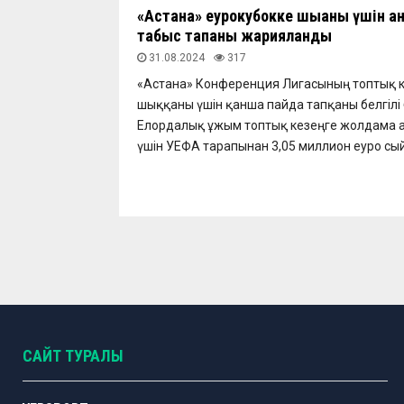
«Астана» еурокубокке шыққаны үшін қа
табыс тапқаны жарияланды
31.08.2024
317
«Астана» Конференция Лигасының топтық к
шыққаны үшін қанша пайда тапқаны белгілі
Елордалық ұжым топтық кезеңге жолдама 
үшін УЕФА тарапынан 3,05 миллион еуро сый
САЙТ ТУРАЛЫ