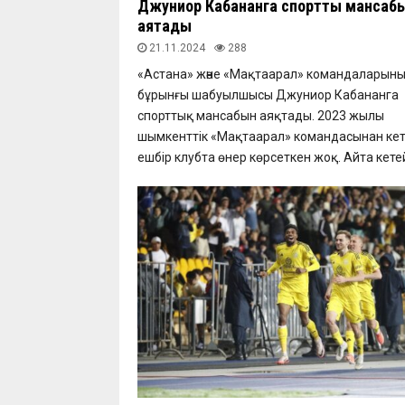
Джуниор Кабананга спорттық мансаб
аяқтады
21.11.2024
288
«Астана» және «Мақтаарал» командаларын
бұрынғы шабуылшысы Джуниор Кабананга
спорттық мансабын аяқтады. 2023 жылы
шымкенттік «Мақтаарал» командасынан кет
ешбір клубта өнер көрсеткен жоқ. Айта кетейі