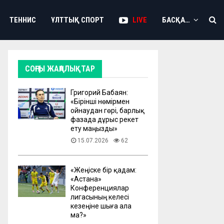
ТЕННИС
ҰЛТТЫҚ СПОРТ
LIVE
БАСҚА…
СОҢҒЫ ЖАҢАЛЫҚТАР
Григорий Бабаян:
«Бірінші нөмірмен
ойнаудан гөрі, барлық
фазада дұрыс әрекет
ету маңызды»
15.07.2026
62
«Жеңіске бір қадам:
«Астана»
Конференциялар
лигасының келесі
кезеңіне шыға ала
ма?»