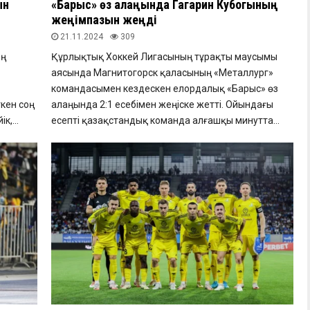
ын
«Барыс» өз алаңында Гагарин Кубогының
жеңімпазын жеңді
21.11.2024
309
ың
Құрлықтық Хоккей Лигасының тұрақты маусымы
аясында Магнитогорск қаласының «Металлург»
командасымен кездескен елордалық «Барыс» өз
кен соң
алаңында 2:1 есебімен жеңіске жетті. Ойындағы
к,...
есепті қазақстандық команда алғашқы минутта...