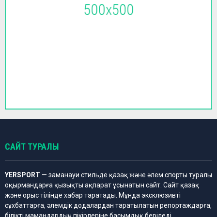
САЙТ ТУРАЛЫ
YERSPORT
— заманауи стильде қазақ және әлем спорты туралы
оқырмандарға қызықты ақпарат ұсынатын сайт. Сайт қазақ
және орыс тілінде хабар таратады. Мұнда эксклюзивті
сұхбаттарға, әлемдік додалардан таратылатын репортаждарға,
білікті мамандардың пікірлеріне басымдық беріледі.