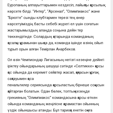
Еуропаның алпауыттарымен кездесіп, лайықты қарсылық
көрсете білді. “Интер”, “Арсенал”, “Олимпиакос” және
“Брюгге” сынды клубтармен терезі тең өнер
көрсетуіміздің басты себебі жүрегі ел үшін соғатын
жастарымыздың алаңда соңына дейін тер
төккендігінде. Солардың қатарында команданың
қосалқы құрамынан шықса да, команда ішінде өзінің ойып
тұрып орын алған Темірлан Анарбеков.
Ол өзін Чемпиондар Лигасының негізгі кезеңіне дейінгі
іріктеу ойындарының шешуші сәтінде «Селтикке» қарсы
қос ойында да керемет сейвтер жасап, қақпасын құрғақ
сақтауымен қоса
пенальтилер сериясында қарсыластың бірнеше соққысын
қайтарған болатын. Одан бөлек, топтық кезеңде
грекияның “Олимпиакос” командасына қарсы өткен
ойында команданың жеңілісне қарамастан ойынның
үздік ойыншысы атанды. Бұл тарихқа енетін оқиға