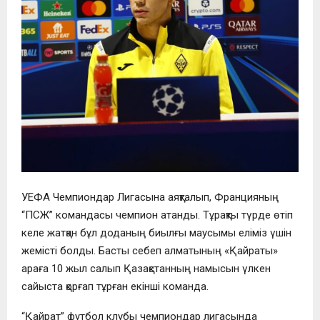
УЕФА Чемпиондар Лигасына аяқталып, Францияның
“ПСЖ” командасы чемпион атанды. Тұрақты түрде өтіп
келе жатқан бұл доданың биылғы маусымы еліміз үшін
жемісті болды. Басты себеп алматының «Қайраты»
араға 10 жыл салып Қазақстанның намысын үлкен
сайыста қорғап тұрған екінші команда.
“Қайрат” футбол клубы чемпиондар лигасында