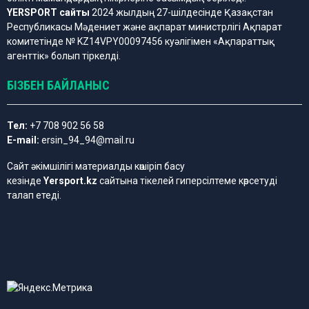
YERSPORT сайты
2024 жылдың 27-шілдесінде Қазақстан
Республикасы Мәдениет және ақпарат министрлігі Ақпарат
комитетінде № KZ14VPY00097456 куәлігімен «Ақпараттық
агенттік» болып тіркелді.
БІЗБЕН БАЙЛАНЫС
Тел:
+7 708 902 56 58
E-mail:
ersin_94_94@mail.ru
Сайт әкімшілігі материалды көшіріп басу
кезінде
Yersport.kz
сайтына тікелей гиперсілтеме көрсетуді
талап етеді.