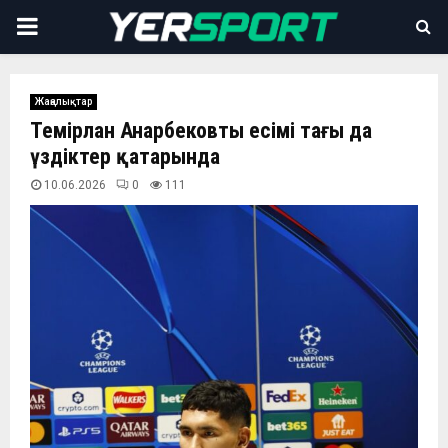
PRIMARY
MENU
Жаңалықтар
Темірлан Анарбековтың есімі тағы да
үздіктер қатарында
10.06.2026
0
111