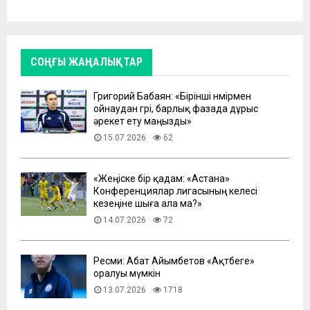
СОҢҒЫ ЖАҢАЛЫҚТАР
Григорий Бабаян: «Бірінші нөмірмен
ойнаудан гөрі, барлық фазада дұрыс
әрекет ету маңызды»
15.07.2026
62
«Жеңіске бір қадам: «Астана»
Конференциялар лигасының келесі
кезеңіне шыға ала ма?»
14.07.2026
72
Ресми: Абат Айымбетов «Ақтөбеге»
оралуы мүмкін
13.07.2026
1718