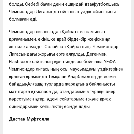
болды. Себебі бұған дейін ешқандай қазақ футболшысы
Чемпиондар Лигасында ойынның үздік ойыншысы
болмаған еді.
Чемпиондар лигасында «Қайрат» ел намысын
қорғағанымен, өкінішке қарай бірде-бір жеңіске қол
жеткізе алмады. Солайша «Қайраттың» Чемпиондар
Лигасындағы жорығы ерте аяқталды. Дегенмен,
Flashscore сайтының қорытындысы бойынша УЕФА
Чемпиондар лигасының осы маусымдағы үздіктерінен
құралған құрамында Темірлан Анарбековтің де есімін
байқадық. Алғашқы турларда жарақатына байланысты
матчтарға қатыспаса да, отандасымыз тұрақты өнер
көрсетуімен қатар, әдемі сейвтарымен және құрғақ
ойындарымен көпшіліктің есінде қалды
Дастан Мұфтолла