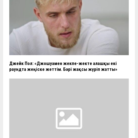
Джейк Пол: «Джошуамен жекпе-жекте алғашқы екі
раундта жеңіске жеттім. Бәрі жақсы жүріп жатты»