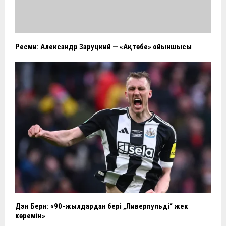
Ресми: Александр Заруцкий — «Ақтөбе» ойыншысы
Дэн Берн: «90-жылдардан бері „Ливерпульді“ жек
көремін»