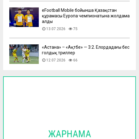
eFootball Mobile бойынша Қазақстан
құрамасы Еуропа чемпионатына жолдама
алды
13.07.2026
75
​«Астана» – «Ақтөбе» — 3:2. Елордадағы бес
голдық триллер
12.07.2026
66