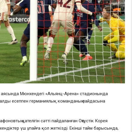
ы аясында Мюнхендегі «Альянц-Арена» стадионында
малды есеппен германиялық команданың пайдасына
оновтың қателігін сәтті пайдаланған Оңтүстік Корея
ндіктер үш ұпайға қол жеткізді. Екінші тайм барысында,