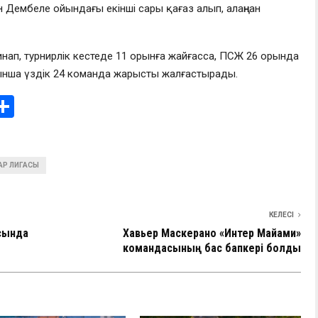
 Дембеле ойындағы екінші сары қағаз алып, алаңнан
жинап, турнирлік кестеде 11 орынға жайғасса, ПСЖ 26 орында
йынша үздік 24 команда жарысты жалғастырады.
i
О
т
e
п
Р ЛИГАСЫ
I
р
а
в
КЕЛЕСІ
сында
Хавьер Маскерано «Интер Майами»
и
командасының бас бапкері болды
ть