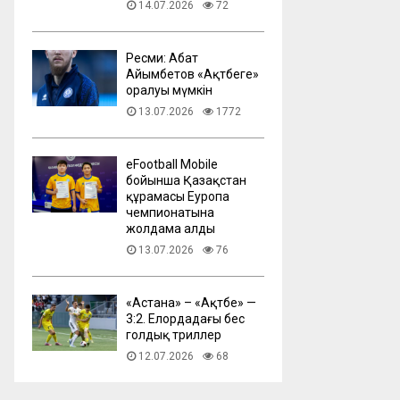
14.07.2026
72
Ресми: Абат
Айымбетов «Ақтөбеге»
оралуы мүмкін
13.07.2026
1772
eFootball Mobile
бойынша Қазақстан
құрамасы Еуропа
чемпионатына
жолдама алды
13.07.2026
76
​«Астана» – «Ақтөбе» —
3:2. Елордадағы бес
голдық триллер
12.07.2026
68