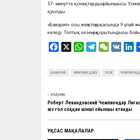
57- минутта қонақтардың ойыншысы Усман
қуылды.
«Бавария» осы жеңістің арқасында 9 ұпай 
келеді. Топтық кезеңнің қорытындысы бо
F
X
W
T
W
V
L
a
h
el
e
K
n
ce
at
e
C
k
БАВАРИЯ
b
КИМ МИН ДЖЭ
s
gr
ПСЖ
h
ЧЕМПИОНДА
d
o
A
a
at
n
o
p
m
АЛДЫҢҒЫ
Роберт Левандовский Чемпиондар Лига
k
p
жүз гол соққан үшінші ойыншы атанды
ҰҚСАС МАҚАЛАЛАР