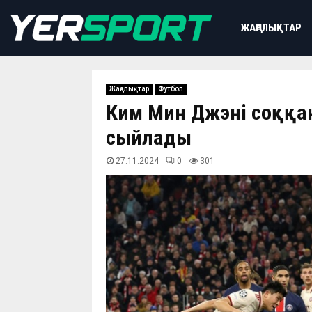
ЖАҢАЛЫҚТАР
Жаңалықтар
Футбол
Ким Мин Джэнің соққа
сыйлады
27.11.2024
0
301