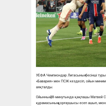
УЕФА Чемпиондар Лигасының бесінші тур
«Бавария» мен ПСЖ кездесіп, ойын мини
аяқталды.
Ойынның 38-минутында қақпашы Матвей Саф
құрамасының қорғаушысы есеп ашып, мюнхе