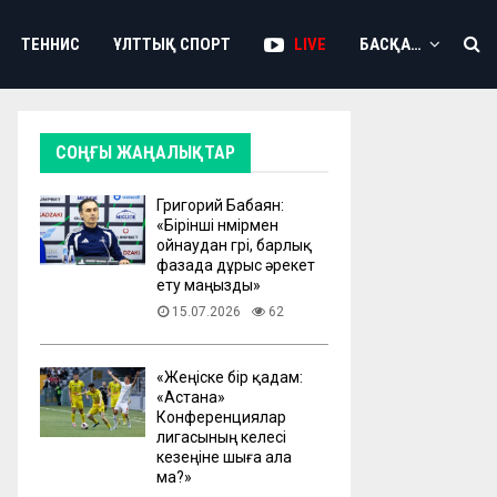
ТЕННИС
ҰЛТТЫҚ СПОРТ
LIVE
БАСҚА…
СОҢҒЫ ЖАҢАЛЫҚТАР
Григорий Бабаян:
«Бірінші нөмірмен
ойнаудан гөрі, барлық
фазада дұрыс әрекет
ету маңызды»
15.07.2026
62
«Жеңіске бір қадам:
«Астана»
Конференциялар
лигасының келесі
кезеңіне шыға ала
ма?»