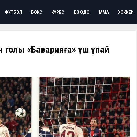
ФУТБОЛ
БОКС
КҮРЕС
ДЗЮДО
ММА
ХОККЕЙ
н голы «Баварияға» үш ұпай