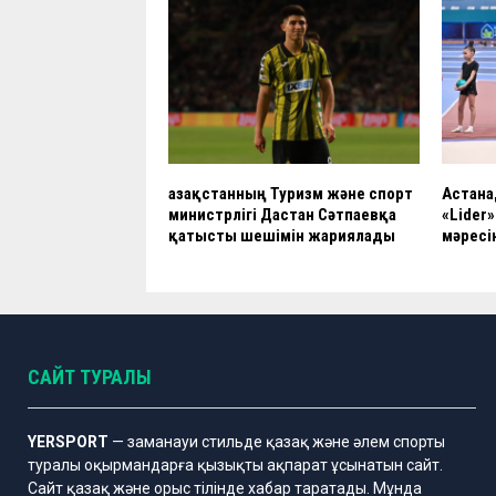
Қазақстанның Туризм және спорт
Астана
министрлігі Дастан Сәтпаевқа
«Lider
қатысты шешімін жариялады
мәресі
САЙТ ТУРАЛЫ
YERSPORT
— заманауи стильде қазақ және әлем спорты
туралы оқырмандарға қызықты ақпарат ұсынатын сайт.
Сайт қазақ және орыс тілінде хабар таратады. Мұнда