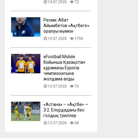
14.07.2026
72
Ресми: Абат
Айымбетов «Ақтөбеге»
оралуы мүмкін
13.07.2026
1756
eFootball Mobile
бойынша Қазақстан
құрамасы Еуропа
чемпионатына
жолдама алды
13.07.2026
76
​«Астана» – «Ақтөбе» —
3:2. Елордадағы бес
голдық триллер
12.07.2026
68