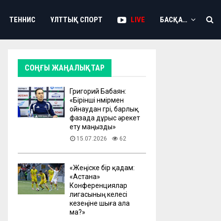
ТЕННИС
ҰЛТТЫҚ СПОРТ
LIVE
БАСҚА…
СОҢҒЫ ЖАҢАЛЫҚТАР
Григорий Бабаян:
«Бірінші нөмірмен
ойнаудан гөрі, барлық
фазада дұрыс әрекет
ету маңызды»
15.07.2026
62
«Жеңіске бір қадам:
«Астана»
Конференциялар
лигасының келесі
кезеңіне шыға ала
ма?»