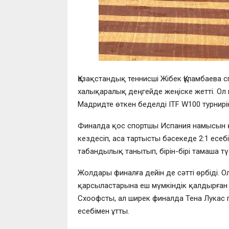
Қазақстандық теннисші Жібек Құламбаева 
халықаралық деңгейде жеңіске жетті. Ол 
Мадридте өткен беделді ITF W100 турнир
Финалда қос спортшы Испания намысын қ
кездесіп, аса тартысты бәсекеде 2:1 есеб
табандылық танытып, бірін-бірі тамаша түсі
Жолдары финалға дейін де сәтті өрбіді. 
қарсыластарына еш мүмкіндік қалдырған
Схоофсты, ал ширек финалда Тена Лукас
есебімен ұтты.