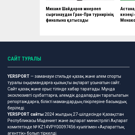
Михаил Шайдоров мәнерлеп
Астана
сырғанаудан Гран-При турнирінің
кезеңі
финалына қатысады
Монако
САЙТ ТУРАЛЫ
YERSPORT
— заманауи стильде қазақ және әлем спорты
туралы оқырмандарға қызықты ақпарат ұсынатын сайт.
Сайт қазақ және орыс тілінде хабар таратады. Мұнда
эксклюзивті сұхбаттарға, әлемдік додалардан таратылатын
репортаждарға, білікті мамандардың пікірлеріне басымдық
беріледі.
YERSPORT сайты
2024 жылдың 27-шілдесінде Қазақстан
Республикасы Мәдениет және ақпарат министрлігі Ақпарат
комитетінде № KZ14VPY00097456 куәлігімен «Ақпараттық
агенттік» болып тіркелді.