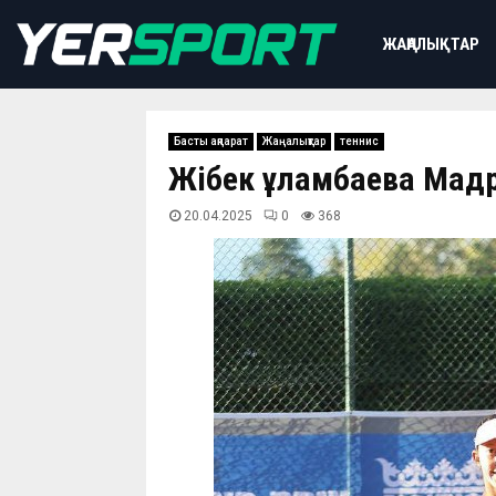
ЖАҢАЛЫҚТАР
Басты ақпарат
Жаңалықтар
теннис
Жібек Құламбаева Мад
20.04.2025
0
368