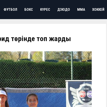
ФУТБОЛ
БОКС
КҮРЕС
ДЗЮДО
ММА
ХОККЕЙ
рид төрінде топ жарды