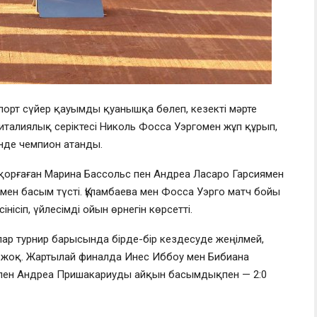
спорт сүйер қауымды қуанышқа бөлеп, кезекті мәрте
италиялық серіктесі Николь Фосса Уэргомен жұп құрып,
інде чемпион атанды.
орғаған Марина Бассольс пен Андреа Ласаро Гарсиямен
імен басым түсті. Құламбаева мен Фосса Уэрго матч бойы
нісіп, үйлесімді ойын өрнегін көрсетті.
Олар турнир барысында бірде-бір кездесуде жеңілмей,
 жоқ. Жартылай финалда Инес Иббоу мен Бибиана
 пен Андреа Пришакариуды айқын басымдықпен — 2:0