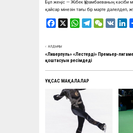
Бұл жеңіс — Жібек Құламбаеваның кәсіби ман
қайсар мінезін тағы бір мәрте дәлелдеп, 
F
X
W
T
W
V
L
a
h
el
e
K
n
ce
at
e
C
k
АЛДЫҢҒЫ
b
s
gr
h
d
«Ливерпуль» «Лестердің» Премьер-лигам
o
A
a
at
n
қоштасуын ресімдеді
o
p
m
k
p
ҰҚСАС МАҚАЛАЛАР