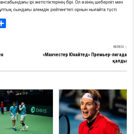
сабындағы ірі жетістіктерінің бірі. Ол өзінің шеберлігі мен
жұптық сындағы әлемдік рейтингтегі орнын нығайта түсті.
i
О
т
e
п
КЕЛЕСІ
I
р
ен
«Манчестер Юнайтед» Премьер-лигада
а
қалды
в
и
ть