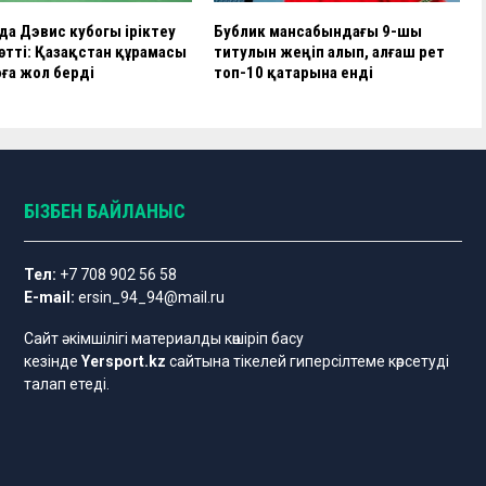
да Дэвис кубогы іріктеу
Бублик мансабындағы 9-шы
 өтті: Қазақстан құрамасы
титулын жеңіп алып, алғаш рет
ға жол берді
топ-10 қатарына енді
БІЗБЕН БАЙЛАНЫС
Тел:
+7 708 902 56 58
E-mail:
ersin_94_94@mail.ru
Сайт әкімшілігі материалды көшіріп басу
кезінде
Yersport.kz
сайтына тікелей гиперсілтеме көрсетуді
талап етеді.