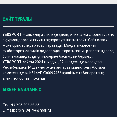
САЙТ ТУРАЛЫ
YERSPORT
— заманауи стильде қазақ және әлем спорты туралы
оқырмандарға қызықты ақпарат ұсынатын сайт. Сайт қазақ
және орыс тілінде хабар таратады. Мұнда эксклюзивті
сұхбаттарға, әлемдік додалардан таратылатын репортаждарға,
білікті мамандардың пікірлеріне басымдық беріледі.
YERSPORT сайты
2024 жылдың 27-шілдесінде Қазақстан
Республикасы Мәдениет және ақпарат министрлігі Ақпарат
комитетінде № KZ14VPY00097456 куәлігімен «Ақпараттық
агенттік» болып тіркелді.
БІЗБЕН БАЙЛАНЫС
Тел:
+7 708 902 56 58
E-mail:
ersin_94_94@mail.ru