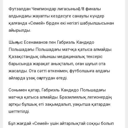
Футзалдан Чемпиондар лигасының 1/8 финалы
алдындағы жауапты кездесуге санаулы күндер
қалғанда «Семей» бірден екі негізгі шабуылшысынан
айырылды.
Шыңғыс Есенаманов пен Габриэль Кандидо
Польшадағы Польшадағы матчқа қатыса алмайды.
Қазақстандық ойыншы медициналық тексеріс
барысында жарақат анықталып, оған шұғыл ота
жасалды. Ота сәтті өткенімен, футболшыға алдағы
айларда ұзақ оңалтудан өтеді.
Сонымен қатар, Габриэль Кандидо Польшадағы
матчқа қатыса алмайды. Бразилиялық легионердің
артқы бұлшық еті зақымдалып, уақытша қатардан
шеттетілді.
Бұл жағдай «Семей» үшін айтарлықтай соққы болып