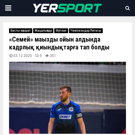
PRIMARY
MENU
Басты ақпарат
Жаңалықтар
Футзал
Чемпиондар Лигасы
«Семей» маңызды ойын алдында
кадрлық қиындықтарға тап болды
03.12.2025
0
351