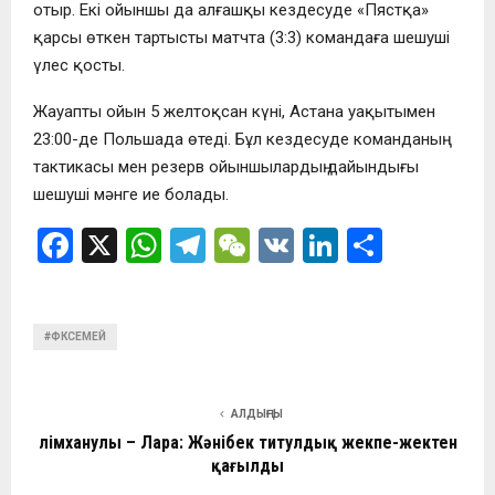
отыр. Екі ойыншы да алғашқы кездесуде «Пястқа»
қарсы өткен тартысты матчта (3:3) командаға шешуші
үлес қосты.
Жауапты ойын 5 желтоқсан күні, Астана уақытымен
23:00-де Польшада өтеді. Бұл кездесуде команданың
тактикасы мен резерв ойыншылардың дайындығы
шешуші мәнге ие болады.
F
X
W
T
W
V
Li
О
a
h
el
e
K
n
т
ce
at
e
C
ke
п
#ФКСЕМЕЙ
b
s
gr
h
dI
р
o
A
a
at
n
а
o
p
m
в
АЛДЫҢҒЫ
Әлімханулы – Лара: Жәнібек титулдық жекпе-жектен
k
p
и
қағылды
ть