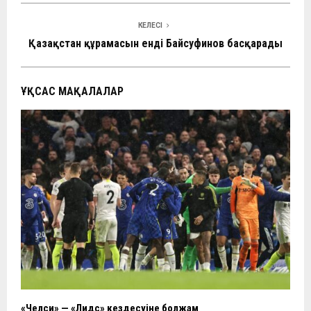
КЕЛЕСІ
Қазақстан құрамасын енді Байсуфинов басқарады
ҰҚСАС МАҚАЛАЛАР
«Челси» — «Лидс» кездесуіне болжам