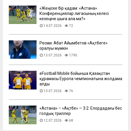
«Жеңіске бір қадам: «Астана»
Конференциялар лигасының келесі
кезеңіне шыға ала ма?»
14.07.2026
72
Ресми: Абат Айымбетов «Ақтөбеге»
оралуы мүмкін
13.07.2026
1790
eFootball Mobile бойынша Қазақстан
құрамасы Еуропа чемпионатына жолдама
алды
13.07.2026
76
​«Астана» – «Ақтөбе» — 3:2. Елордадағы бес
голдық триллер
12.07.2026
68