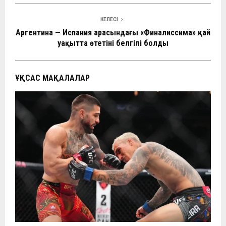
o
p
m
в
k
p
и
КЕЛЕСІ
Аргентина — Испания арасындағы «Финалиссима» қай
ть
уақытта өтетіні белгілі болды
ҰҚСАС МАҚАЛАЛАР