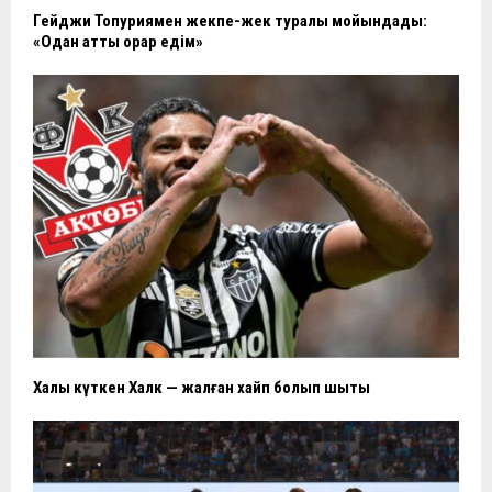
Гейджи Топуриямен жекпе-жек туралы мойындады:
«Одан қатты қорқар едім»
Халық күткен Халк — жалған хайп болып шықты