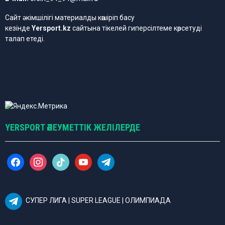
Сайт әкімшілігі материалды көшіріп басу
кезінде
Yersport.kz
сайтына тікелей гиперсілтеме көрсетуді
талап етеді.
YERSPORT ӘЛЕУМЕТТІК ЖЕЛІЛЕРДЕ
f
i
t
y
t
a
n
i
o
e
c
s
k
u
l
e
t
t
t
e
b
a
o
u
g
СУПЕР ЛИГА | SUPER LEAGUE | ОЛИМПИАДА
o
g
k
b
r
o
r
e
a
k
a
m