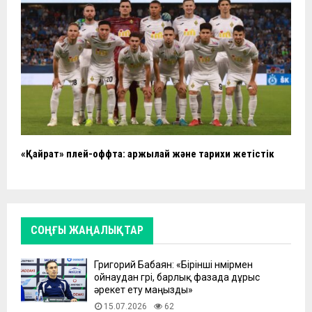
«Қайрат» плей-оффта: қаржылай және тарихи жетістік
СОҢҒЫ ЖАҢАЛЫҚТАР
Григорий Бабаян: «Бірінші нөмірмен
ойнаудан гөрі, барлық фазада дұрыс
әрекет ету маңызды»
15.07.2026
62