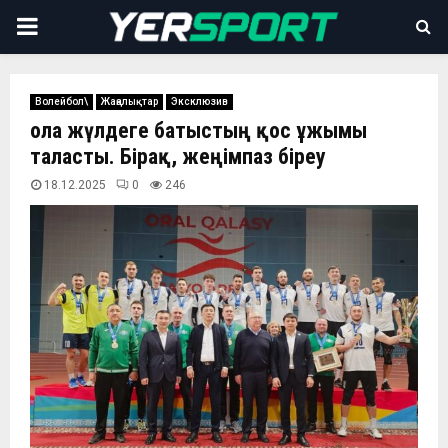
PRIMARY
MENU
Волейбол\
Жаңалықтар
Эксклюзив
Қола жүлдеге батыстың қос ұжымы
таласты. Бірақ, жеңімпаз біреу
18.12.2025
0
246