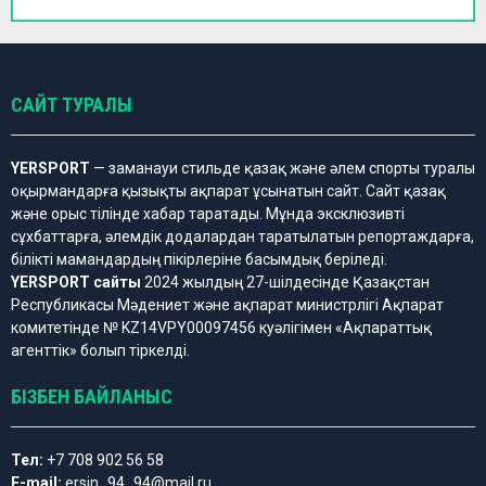
САЙТ ТУРАЛЫ
YERSPORT
— заманауи стильде қазақ және әлем спорты туралы
оқырмандарға қызықты ақпарат ұсынатын сайт. Сайт қазақ
және орыс тілінде хабар таратады. Мұнда эксклюзивті
сұхбаттарға, әлемдік додалардан таратылатын репортаждарға,
білікті мамандардың пікірлеріне басымдық беріледі.
YERSPORT сайты
2024 жылдың 27-шілдесінде Қазақстан
Республикасы Мәдениет және ақпарат министрлігі Ақпарат
комитетінде № KZ14VPY00097456 куәлігімен «Ақпараттық
агенттік» болып тіркелді.
БІЗБЕН БАЙЛАНЫС
Тел:
+7 708 902 56 58
E-mail:
ersin_94_94@mail.ru