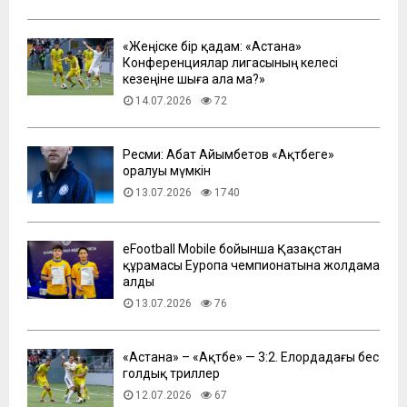
«Жеңіске бір қадам: «Астана»
Конференциялар лигасының келесі
кезеңіне шыға ала ма?»
14.07.2026
72
Ресми: Абат Айымбетов «Ақтөбеге»
оралуы мүмкін
13.07.2026
1740
eFootball Mobile бойынша Қазақстан
құрамасы Еуропа чемпионатына жолдама
алды
13.07.2026
76
​«Астана» – «Ақтөбе» — 3:2. Елордадағы бес
голдық триллер
12.07.2026
67