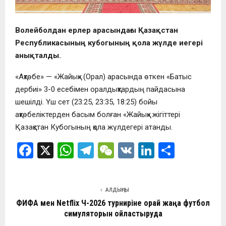
Волейболдан ерлер арасындағы Қазақстан
Республикасының кубогының қола жүлде иегері
анықталды.
«Ақтөбе» — «Жайық» (Орал) арасында өткен «Батыс
дербиі» 3-0 есебімен оралдықтардың пайдасына
шешілді. Үш сет (23:25, 23:35, 18:25) бойы
ақтөбеліктерден басым болған «Жайық» жігіттері
Қазақстан Кубогының қола жүлдегері атанды.
F
X
W
T
W
V
Li
О
a
h
el
e
K
n
т
ce
at
e
C
ke
п
АЛДЫҢҒЫ
b
s
gr
h
dI
р
ФИФА мен Netflix ӘЧ-2026 турниріне орай жаңа футбол
o
A
a
at
n
а
симуляторын ойластыруда