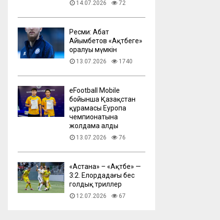
14.07.2026
72
Ресми: Абат
Айымбетов «Ақтөбеге»
оралуы мүмкін
13.07.2026
1740
eFootball Mobile
бойынша Қазақстан
құрамасы Еуропа
чемпионатына
жолдама алды
13.07.2026
76
​«Астана» – «Ақтөбе» —
3:2. Елордадағы бес
голдық триллер
12.07.2026
67