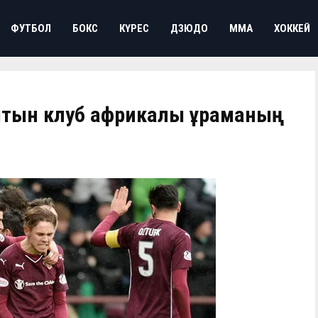
ФУТБОЛ
БОКС
КҮРЕС
ДЗЮДО
ММА
ХОККЕЙ
тын клуб африкалық құраманың