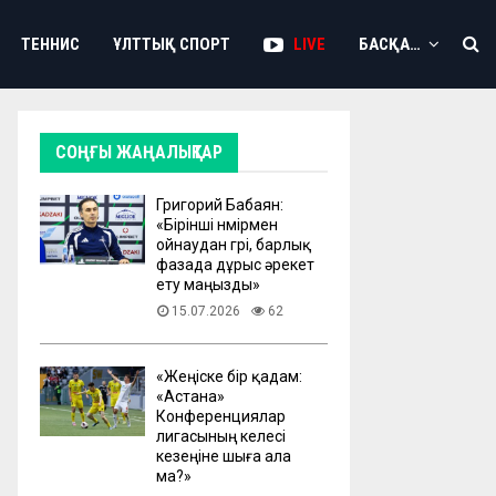
ТЕННИС
ҰЛТТЫҚ СПОРТ
LIVE
БАСҚА…
СОҢҒЫ ЖАҢАЛЫҚТАР
Григорий Бабаян:
«Бірінші нөмірмен
ойнаудан гөрі, барлық
фазада дұрыс әрекет
ету маңызды»
15.07.2026
62
«Жеңіске бір қадам:
«Астана»
Конференциялар
лигасының келесі
кезеңіне шыға ала
ма?»