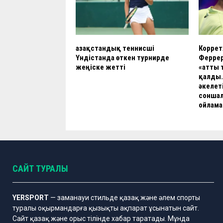
Қазақстандық теннисші
Коррет
Үндістанда өткен турнирде
Феррер
жеңіске жетті
«Қатты 
қалды.
әкелет
соншал
ойлам
САЙТ ТУРАЛЫ
YERSPORT
— заманауи стильде қазақ және әлем спорты
туралы оқырмандарға қызықты ақпарат ұсынатын сайт.
Сайт қазақ және орыс тілінде хабар таратады. Мұнда