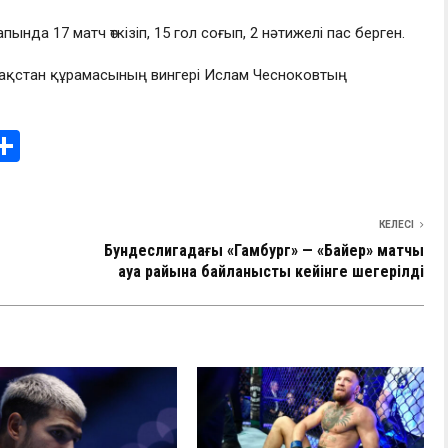
да 17 матч өткізіп, 15 гол соғып, 2 нәтижелі пас берген.
Қазақстан құрамасының вингері Ислам Чесноковтың
i
О
т
e
п
КЕЛЕСІ
I
р
Бундеслигадағы «Гамбург» — «Байер» матчы
а
ауа райына байланысты кейінге шегерілді
в
и
ть