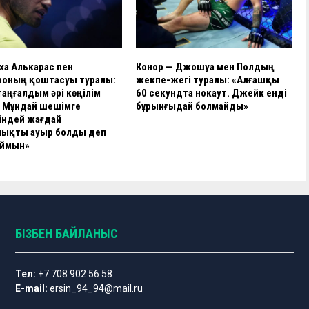
ха Алькарас пен
Конор — Джошуа мен Полдың
оның қоштасуы туралы:
жекпе-жегі туралы: «Алғашқы
таңғалдым әрі көңілім
60 секундта нокаут. Джейк енді
 Мұндай шешімге
бұрынғыдай болмайды»
індей жағдай
ықты ауыр болды деп
аймын»
БІЗБЕН БАЙЛАНЫС
Тел:
+7 708 902 56 58
E-mail:
ersin_94_94@mail.ru