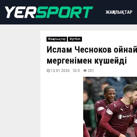
ЖАҢАЛЫҚТАР
Жаңалықтар
Футбол
Ислам Чесноков ойнай
мергенімен күшейді
13.01.2026
0
201