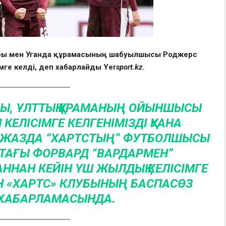
убы мен Уганда құрамасының шабуылшысы Роджерс
ге келді, деп хабарлайды Yer
s
port.kz
.
Ы, ҰЛТТЫҚ ҚҰРАМАНЫҢ ОЙЫНШЫСЫ
ЕЛІСІМГЕ КЕЛГЕНІМІЗДІ ҚУАНА
 ЖАЗДА “ХАРТСТЫҢ” ФУТБОЛШЫСЫ
ТАҒЫ ФОРВАРД “ВАРДАРМЕН”
АННАН КЕЙІН ҮШ ЖЫЛДЫҚ КЕЛІСІМГЕ
ГЕН «ХАРТС» КЛУБЫНЫҢ БАСПАСӨЗ
 ХАБАРЛАМАСЫНДА.