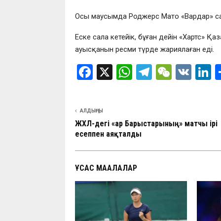
Осы маусымда Роджерс Мато «Вардар» сапын
Еске сала кетейік, бұған дейін «Хартс» 
ауысқанын ресми түрде жариялаған еді.
F
X
W
T
W
V
L
a
h
el
e
K
n
ce
at
e
C
k
АЛДЫҢҒЫ
b
s
gr
h
d
ЖХЛ-дегі «Қар Барыстарының» матчы ірі
o
A
a
at
n
есеппен аяқталды
o
p
m
k
p
ҰҚСАС МАҚАЛАЛАР