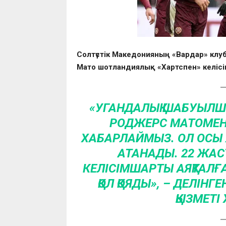
Солтүстік Македонияның «Вардар» кл
Мато шотландиялық «Хартспен» келісім
«УГАНДАЛЫҚ ШАБУЫЛШ
РОДЖЕРС МАТОМЕН К
ХАБАРЛАЙМЫЗ. ОЛ ОСЫ
АТАНАДЫ. 22 ЖАС
КЕЛІСІМШАРТЫ АЯҚТАЛҒ
ҚОЛ ҚОЯДЫ», – ДЕЛІН
ҚЫЗМЕТІ