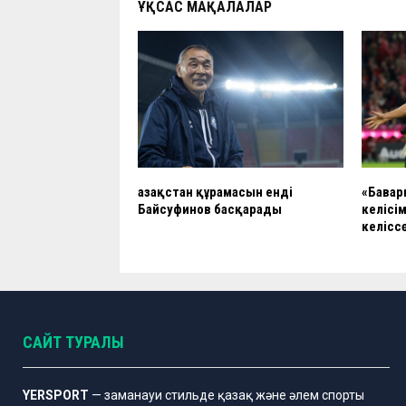
ҰҚСАС МАҚАЛАЛАР
Қазақстан құрамасын енді
«Бавар
Байсуфинов басқарады
келісі
келісс
САЙТ ТУРАЛЫ
YERSPORT
— заманауи стильде қазақ және әлем спорты