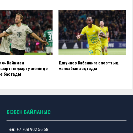
ия» Кейнмен
Джуниор Кабананга спорттық
мшартты ұзарту жөнінде
мансабын аяқтады
өз бастады
БІЗБЕН БАЙЛАНЫС
Тел:
+7 708 902 56 58