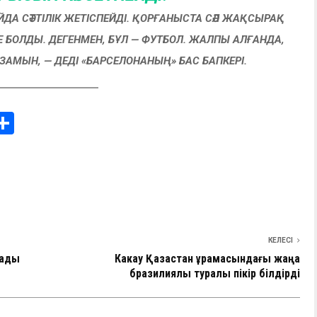
ДА СӘТТІЛІК ЖЕТІСПЕЙДІ. ҚОРҒАНЫСТА СӘЛ ЖАҚСЫРАҚ
Е БОЛДЫ. ДЕГЕНМЕН, БҰЛ — ФУТБОЛ. ЖАЛПЫ АЛҒАНДА,
ЗАМЫН, — ДЕДІ «БАРСЕЛОНАНЫҢ» БАС БАПКЕРІ.
i
О
т
e
п
I
р
а
в
КЕЛЕСІ
и
лады
Какау Қазақстан құрамасындағы жаңа
бразилиялық туралы пікір білдірді
ть