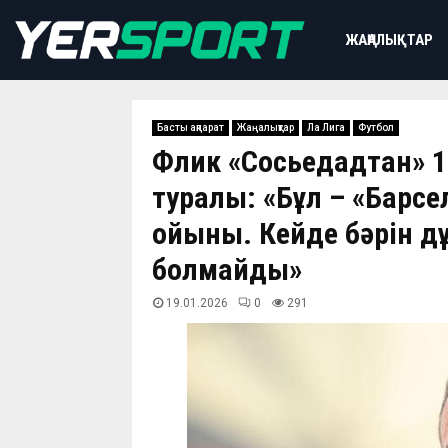
ЖАҢАЛЫҚТАР
Басты ақпарат
Жаңалықтар
Ла Лига
Футбол
Флик «Сосьедадтан» 1:
туралы: «Бұл – «Барс
ойыны. Кейде бәрін д
болмайды»
19.01.2026
0
291