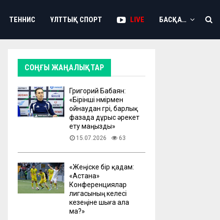
ТЕННИС
ҰЛТТЫҚ СПОРТ
LIVE
БАСҚА…
СОҢҒЫ ЖАҢАЛЫҚТАР
Григорий Бабаян:
«Бірінші нөмірмен
ойнаудан гөрі, барлық
фазада дұрыс әрекет
ету маңызды»
15.07.2026
63
«Жеңіске бір қадам:
«Астана»
Конференциялар
лигасының келесі
кезеңіне шыға ала
ма?»