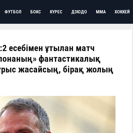
ФУТБОЛ
БОКС
КҮРЕС
ДЗЮДО
ММА
ХОККЕЙ
2 есебімен ұтылған матч
елонаның» фантастикалық
ұрыс жасайсың, бірақ жолың