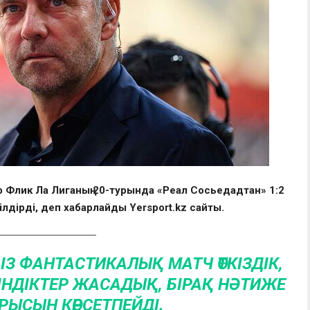
р Флик Ла Лиганың 20-турында «Реал Сосьедадтан» 1:2
білдірді, деп хабарлайды Yersport.kz сайты.
БІЗ ФАНТАСТИКАЛЫҚ МАТЧ ӨТКІЗДІК,
ІНДІКТЕР ЖАСАДЫҚ, БІРАҚ НӘТИЖЕ
РЫСЫН КӨРСЕТПЕЙДІ.