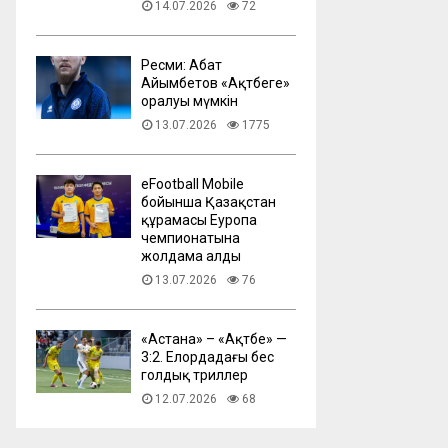
14.07.2026
72
Ресми: Абат
Айымбетов «Ақтөбеге»
оралуы мүмкін
13.07.2026
1775
eFootball Mobile
бойынша Қазақстан
құрамасы Еуропа
чемпионатына
жолдама алды
13.07.2026
76
​«Астана» – «Ақтөбе» —
3:2. Елордадағы бес
голдық триллер
12.07.2026
68