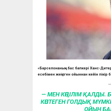
«Барселонаның» бас бапкері Ханс-Дите
есебімен жеңілген ойыннан кейін пікір 
— МЕН КӨҢІЛІМ ҚАЛДЫ. 
КӨПТЕГЕН ГОЛДЫҚ МҮМК
ОЙЫН БА