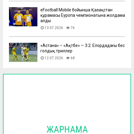
eFootball Mobile бойынша Қазақстан
құрамасы Еуропа чемпионатына жолдама
алды
13.07.2026
76
​«Астана» – «Ақтөбе» — 3:2. Елордадағы бес
голдық триллер
12.07.2026
68