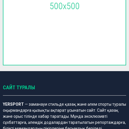
САЙТ ТУРАЛЫ
YERSPORT
— заманауи стильде қазақ және әлем спорты туралы
оқырмандарға қызықты ақпарат ұсынатын сайт. Сайт қазақ
және орыс тілінде хабар таратады. Мұнда эксклюзивті
сұхбаттарға, әлемдік додалардан таратылатын репортаждарға,
білікті мамандардың пікірлеріне басымдық беріледі.