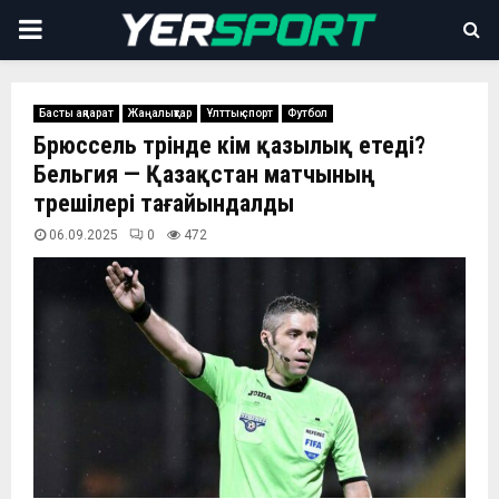
PRIMARY
MENU
Басты ақпарат
Жаңалықтар
Ұлттық спорт
Футбол
Брюссель төрінде кім қазылық етеді?
Бельгия — Қазақстан матчының
төрешілері тағайындалды
06.09.2025
0
472