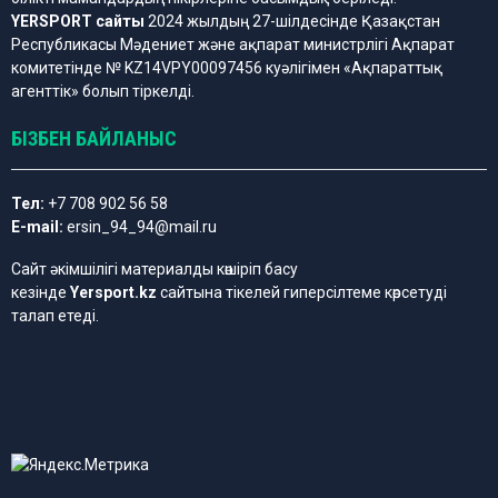
YERSPORT сайты
2024 жылдың 27-шілдесінде Қазақстан
Республикасы Мәдениет және ақпарат министрлігі Ақпарат
комитетінде № KZ14VPY00097456 куәлігімен «Ақпараттық
агенттік» болып тіркелді.
БІЗБЕН БАЙЛАНЫС
Тел:
+7 708 902 56 58
E-mail:
ersin_94_94@mail.ru
Сайт әкімшілігі материалды көшіріп басу
кезінде
Yersport.kz
сайтына тікелей гиперсілтеме көрсетуді
талап етеді.