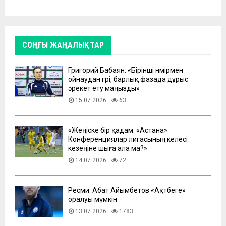
СОҢҒЫ ЖАҢАЛЫҚТАР
Григорий Бабаян: «Бірінші нөмірмен
ойнаудан гөрі, барлық фазада дұрыс
әрекет ету маңызды»
15.07.2026
63
«Жеңіске бір қадам: «Астана»
Конференциялар лигасының келесі
кезеңіне шыға ала ма?»
14.07.2026
72
Ресми: Абат Айымбетов «Ақтөбеге»
оралуы мүмкін
13.07.2026
1783