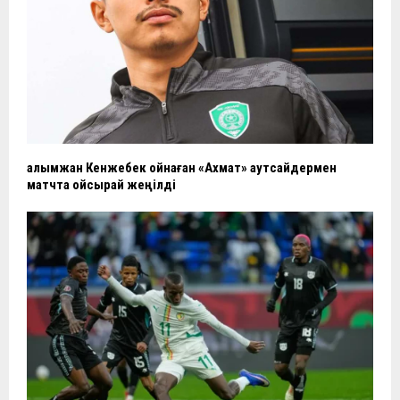
Ғалымжан Кенжебек ойнаған «Ахмат» аутсайдермен
матчта ойсырай жеңілді