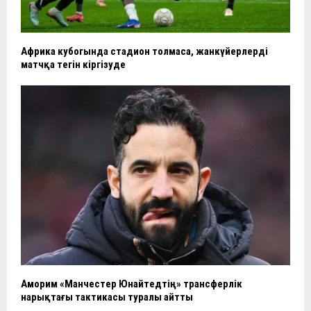
Африка кубогында стадион толмаса, жанкүйерлерді
матчқа тегін кіргізуде
Аморим «Манчестер Юнайтедтің» трансферлік
нарықтағы тактикасы туралы айтты