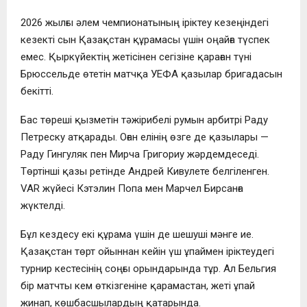
2026 жылғы әлем чемпионатының іріктеу кезеңіндегі
кезекті сын Қазақстан құрамасы үшін оңайға түспек
емес. Қыркүйектің жетісінен сегізіне қараған түні
Брюссельде өтетін матчқа УЕФА қазылар бригадасын
бекітті.
Бас төреші қызметін тәжірибелі румын арбитрі Раду
Петреску атқарады. Оған елінің өзге де қазылары —
Раду Гингуляк пен Мирча Григориу жәрдемдеседі.
Төртінші қазы ретінде Андрей Кивулете белгіленген.
VAR жүйесі Кэтэлин Попа мен Марчел Бирсанға
жүктелді.
Бұл кездесу екі құрама үшін де шешуші мәнге ие.
Қазақстан төрт ойыннан кейін үш ұпаймен іріктеудегі
турнир кестесінің соңғы орындарында тұр. Ал Бельгия
бір матчты кем өткізгеніне қарамастан, жеті ұпай
жинап, көшбасшылардың қатарында.