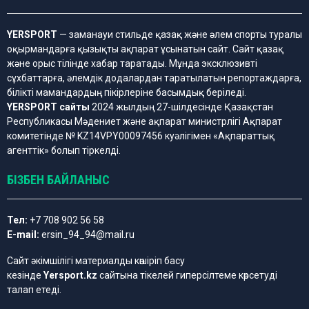
YERSPORT
— заманауи стильде қазақ және әлем спорты туралы
оқырмандарға қызықты ақпарат ұсынатын сайт. Сайт қазақ
және орыс тілінде хабар таратады. Мұнда эксклюзивті
сұхбаттарға, әлемдік додалардан таратылатын репортаждарға,
білікті мамандардың пікірлеріне басымдық беріледі.
YERSPORT сайты
2024 жылдың 27-шілдесінде Қазақстан
Республикасы Мәдениет және ақпарат министрлігі Ақпарат
комитетінде № KZ14VPY00097456 куәлігімен «Ақпараттық
агенттік» болып тіркелді.
БІЗБЕН БАЙЛАНЫС
Тел:
+7 708 902 56 58
E-mail:
ersin_94_94@mail.ru
Сайт әкімшілігі материалды көшіріп басу
кезінде
Yersport.kz
сайтына тікелей гиперсілтеме көрсетуді
талап етеді.