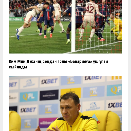
Ким Мин Джэнің соққан голы «Баварияға» үш ұпай
сыйлады