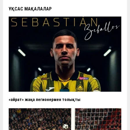
ҰҚСАС МАҚАЛАЛАР
«Қайрат» жаңа легионермен толықты