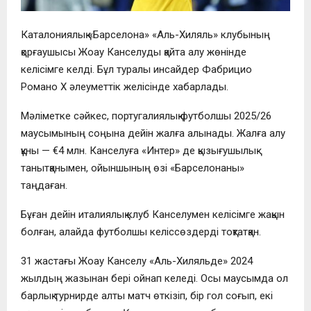
Каталониялық «Барселона» «Аль-Хиляль» клубының
қорғаушысы Жоау Канселуды қайта алу жөнінде
келісімге келді. Бұл туралы инсайдер Фабрицио
Романо X әлеуметтік желісінде хабарлады.
Мәліметке сәйкес, португалиялық футболшы 2025/26
маусымының соңына дейін жалға алынады. Жалға алу
құны — €4 млн. Канселуға «Интер» де қызығушылық
танытқанымен, ойыншының өзі «Барселонаны»
таңдаған.
Бұған дейін италиялық клуб Канселумен келісімге жақын
болған, алайда футболшы келіссөздерді тоқтатқан.
31 жастағы Жоау Канселу «Аль-Хиляльде» 2024
жылдың жазынан бері ойнап келеді. Осы маусымда ол
барлық турнирде алты матч өткізіп, бір гол соғып, екі