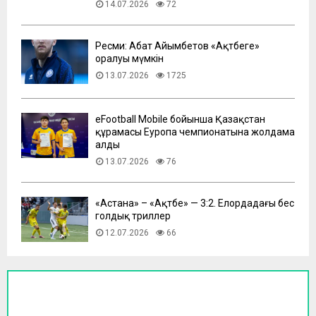
14.07.2026
72
Ресми: Абат Айымбетов «Ақтөбеге»
оралуы мүмкін
13.07.2026
1725
eFootball Mobile бойынша Қазақстан
құрамасы Еуропа чемпионатына жолдама
алды
13.07.2026
76
​«Астана» – «Ақтөбе» — 3:2. Елордадағы бес
голдық триллер
12.07.2026
66