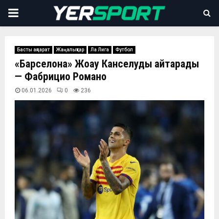
PRIMARY
MENU
Басты ақпарат
Жаңалықтар
Ла Лига
Футбол
«Барселона» Жоау Канселуды қайтарады
— Фабрицио Романо
06.01.2026
0
236