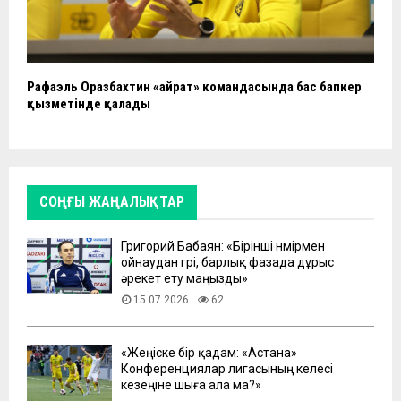
Рафаэль Оразбахтин «Қайрат» командасында бас бапкер
қызметінде қалады
СОҢҒЫ ЖАҢАЛЫҚТАР
Григорий Бабаян: «Бірінші нөмірмен
ойнаудан гөрі, барлық фазада дұрыс
әрекет ету маңызды»
15.07.2026
62
«Жеңіске бір қадам: «Астана»
Конференциялар лигасының келесі
кезеңіне шыға ала ма?»