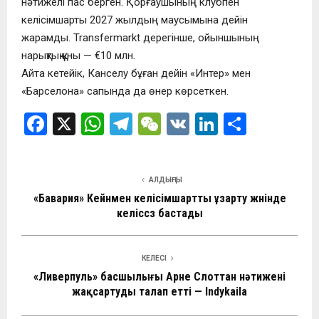
нәтижелі пас берген. Қорғаушының клубпен
келісімшарты 2027 жылдың маусымына дейін
жарамды. Transfermarkt дерегінше, ойыншының
нарықтық құны — €10 млн.
Айта кетейік, Канселу бұған дейін «Интер» мен
«Барселона» сапында да өнер көрсеткен.
F
X
W
T
W
V
Li
О
a
h
el
e
K
n
т
ce
at
e
C
ke
п
АЛДЫҢҒЫ
b
s
gr
h
dI
р
«Бавария» Кейнмен келісімшартты ұзарту жөнінде
o
A
a
at
n
а
келіссөз бастады
o
p
m
в
k
p
и
КЕЛЕСІ
«Ливерпуль» басшылығы Арне Слоттан нәтижені
ть
жақсартуды талап етті — Indykaila