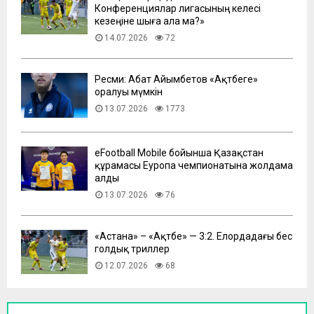
Конференциялар лигасының келесі
кезеңіне шыға ала ма?»
14.07.2026
72
Ресми: Абат Айымбетов «Ақтөбеге»
оралуы мүмкін
13.07.2026
1773
eFootball Mobile бойынша Қазақстан
құрамасы Еуропа чемпионатына жолдама
алды
13.07.2026
76
​«Астана» – «Ақтөбе» — 3:2. Елордадағы бес
голдық триллер
12.07.2026
68