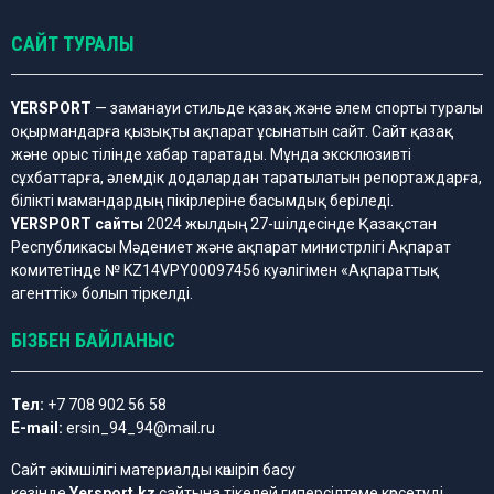
САЙТ ТУРАЛЫ
YERSPORT
— заманауи стильде қазақ және әлем спорты туралы
оқырмандарға қызықты ақпарат ұсынатын сайт. Сайт қазақ
және орыс тілінде хабар таратады. Мұнда эксклюзивті
сұхбаттарға, әлемдік додалардан таратылатын репортаждарға,
білікті мамандардың пікірлеріне басымдық беріледі.
YERSPORT сайты
2024 жылдың 27-шілдесінде Қазақстан
Республикасы Мәдениет және ақпарат министрлігі Ақпарат
комитетінде № KZ14VPY00097456 куәлігімен «Ақпараттық
агенттік» болып тіркелді.
БІЗБЕН БАЙЛАНЫС
Тел:
+7 708 902 56 58
E-mail:
ersin_94_94@mail.ru
Сайт әкімшілігі материалды көшіріп басу
кезінде
Yersport.kz
сайтына тікелей гиперсілтеме көрсетуді