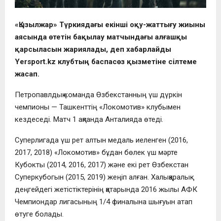
«Қызылжар» Түркиядағы екінші оқу-жаттығу жиыны
аясында өтетін бақылау матчындағы алғашқы
қарсыласын жариялады, деп хабарлайды
Yersport.kz клубтың баспасөз қызметіне сілтеме
жасап.
Петропавлдық команда Өзбекстанның үш дүркін
чемпионы — Ташкенттің «Локомотив» клубымен
кездеседі. Матч 1 ақпанда Анталияда өтеді.
Суперлигада үш рет алтын медаль иеленген (2016,
2017, 2018) «Локомотив» бұдан бөлек үш мәрте
Кубокты (2014, 2016, 2017) және екі рет Өзбекстан
Суперкубогын (2015, 2019) жеңіп алған. Халықаралық
деңгейдегі жетістіктерінің қатарында 2016 жылы АФК
Чемпиондар лигасының 1/4 финалына шығуын атап
өтуге болады.