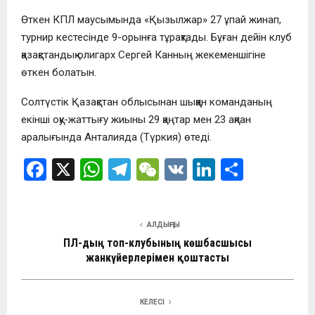
Өткен КПЛ маусымында «Қызылжар» 27 ұпай жинап,
турнир кестесінде 9-орынға тұрақтады. Бұған дейін клуб
қазақстандық олигарх Сергей Канның жекеменшігіне
өткен болатын.
Солтүстік Қазақстан облысынан шыққан команданың
екінші оқу-жаттығу жиыны 29 қаңтар мен 23 ақпан
аралығында Анталияда (Түркия) өтеді.
F
X
W
T
W
V
Li
О
a
h
el
e
K
n
т
ce
at
e
C
ke
п
АЛДЫҢҒЫ
b
s
gr
h
dI
р
ҚПЛ-дың топ-клубының көшбасшысы
o
A
a
at
n
а
жанкүйерлерімен қоштасты
o
p
m
в
k
p
и
КЕЛЕСІ