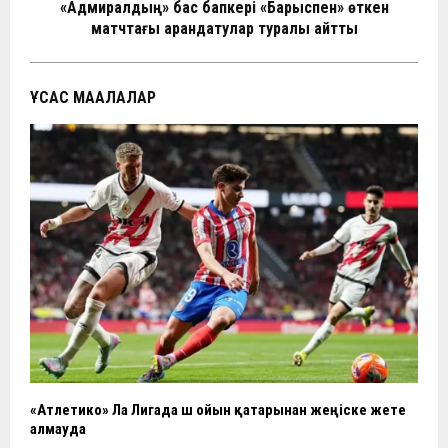
«Адмиралдың» бас бапкері «Барыспен» өткен
ть
матчтағы арандатулар туралы айтты
ҰҚСАС МАҚАЛАЛАР
«Атлетико» Ла Лигада үш ойын қатарынан жеңіске жете
алмауда