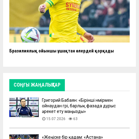
Бразилиялық ойыншы ұшақтан өлердей қорқады
СОҢҒЫ ЖАҢАЛЫҚТАР
Григорий Бабаян: «Бірінші нөмірмен
ойнаудан гөрі, барлық фазада дұрыс
әрекет ету маңызды»
15.07.2026
63
«Жеңіске бір қадам: «Астана»