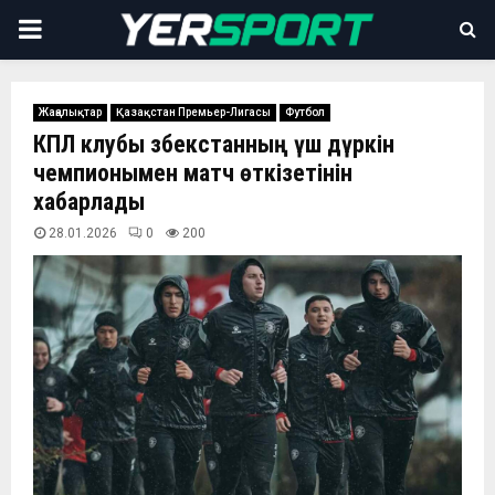
PRIMARY
MENU
Жаңалықтар
Қазақстан Премьер-Лигасы
Футбол
КПЛ клубы Өзбекстанның үш дүркін
чемпионымен матч өткізетінін
хабарлады
28.01.2026
0
200