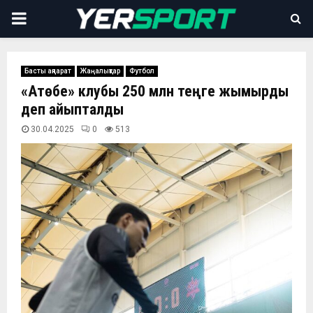
PRIMARY
MENU
Басты ақпарат
Жаңалықтар
Футбол
«Ақтөбе» клубы 250 млн теңге жымқырды
деп айыпталды
30.04.2025
0
513