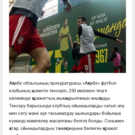
Ақтөбе облысының прокуратурасы «Ақтөбе» футбол
клубының қызметін тексеріп, 250 миллион теңге
көлемінде қаражаттың жымқырылғанын анықтады.
Тексеру барысында клубтың ойыншыларды сатып алу
мен сату және әуе тасымалдау шығындары бойынша
күмәнді мәмілелер жасалғаны белгілі болды. Сонымен
қатар, ойыншылардың тамақтануына бөлінген қаражат