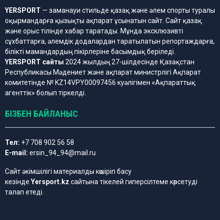
YERSPORT
— заманауи стильде қазақ және әлем спорты туралы
оқырмандарға қызықты ақпарат ұсынатын сайт. Сайт қазақ
және орыс тілінде хабар таратады. Мұнда эксклюзивті
сұхбаттарға, әлемдік додалардан таратылатын репортаждарға,
білікті мамандардың пікірлеріне басымдық беріледі.
YERSPORT сайты
2024 жылдың 27-шілдесінде Қазақстан
Республикасы Мәдениет және ақпарат министрлігі Ақпарат
комитетінде № KZ14VPY00097456 куәлігімен «Ақпараттық
агенттік» болып тіркелді.
БІЗБЕН БАЙЛАНЫС
Тел:
+7 708 902 56 58
E-mail:
ersin_94_94@mail.ru
Сайт әкімшілігі материалды көшіріп басу
кезінде
Yersport.kz
сайтына тікелей гиперсілтеме көрсетуді
талап етеді.