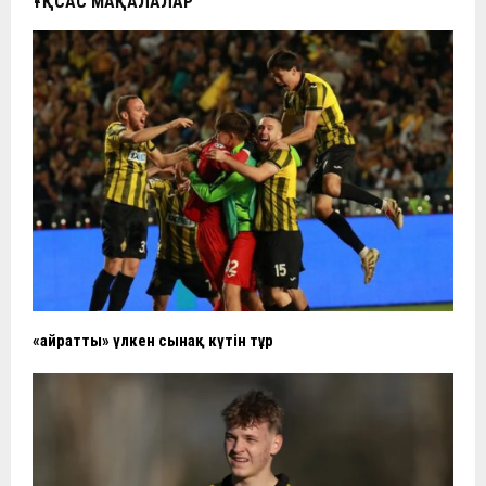
ҰҚСАС МАҚАЛАЛАР
«Қайратты» үлкен сынақ күтін тұр