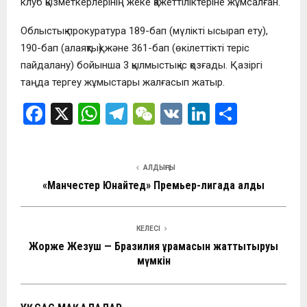
клуб қызметкерлерінің жеке қажеттіліктеріне жұмсалған.
Облыстық прокуратура 189-бап (мүлікті ысырап ету),
190-бап (алаяқтық) және 361-бап (өкілеттікті теріс
пайдалану) бойынша 3 қылмыстық іс қозғады. Қазіргі
таңда тергеу жұмыстары жалғасып жатыр.
F
X
W
T
W
V
Li
О
a
h
el
e
K
n
т
ce
at
e
C
ke
п
АЛДЫҢҒЫ
b
s
gr
h
dI
р
«Манчестер Юнайтед» Премьер-лигада қалды
o
A
a
at
n
а
o
p
m
в
КЕЛЕСІ
k
p
и
Жорже Жезуш — Бразилия құрамасын жаттықтыруы
мүмкін
ть