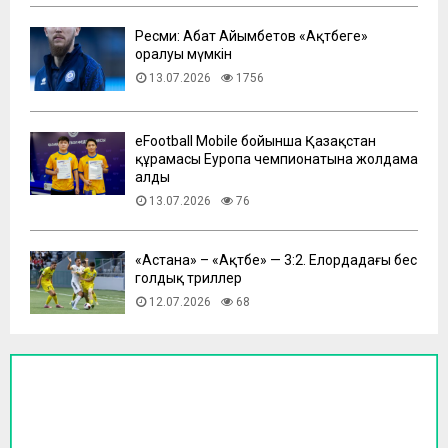
Ресми: Абат Айымбетов «Ақтөбеге»
оралуы мүмкін
13.07.2026
1756
eFootball Mobile бойынша Қазақстан
құрамасы Еуропа чемпионатына жолдама
алды
13.07.2026
76
​«Астана» – «Ақтөбе» — 3:2. Елордадағы бес
голдық триллер
12.07.2026
68