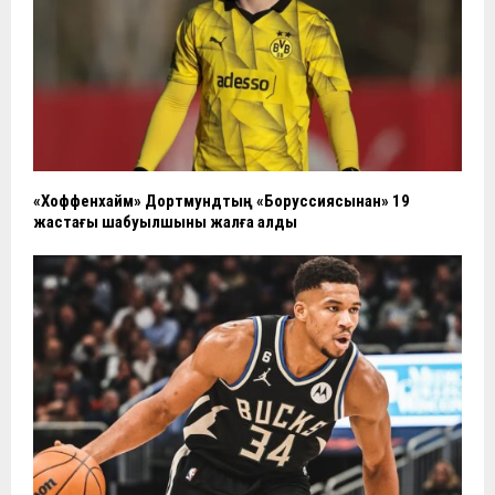
«Хоффенхайм» Дортмундтың «Боруссиясынан» 19
жастағы шабуылшыны жалға алды