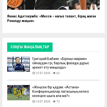
Яннис Адетокумбо: «Месси – нағыз талант, бірақ маған
Роналду жақын»
СОҢҒЫ ЖАҢАЛЫҚТАР
Григорий Бабаян: «Бірінші нөмірмен
ойнаудан гөрі, барлық фазада дұрыс
әрекет ету маңызды»
15.07.2026
62
«Жеңіске бір қадам: «Астана»
Конференциялар лигасының келесі
кезеңіне шыға ала ма?»
14.07.2026
72