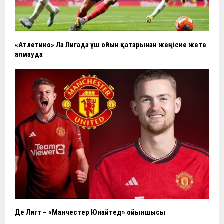
«Атлетико» Ла Лигада үш ойын қатарынан жеңіске жете
алмауда
Де Лигт – «Манчестер Юнайтед» ойыншысы