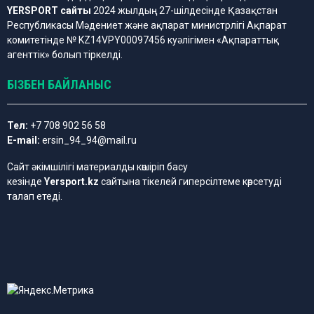
YERSPORT сайты
2024 жылдың 27-шілдесінде Қазақстан
Республикасы Мәдениет және ақпарат министрлігі Ақпарат
комитетінде № KZ14VPY00097456 куәлігімен «Ақпараттық
агенттік» болып тіркелді.
БІЗБЕН БАЙЛАНЫС
Тел:
+7 708 902 56 58
E-mail:
ersin_94_94@mail.ru
Сайт әкімшілігі материалды көшіріп басу
кезінде
Yersport.kz
сайтына тікелей гиперсілтеме көрсетуді
талап етеді.