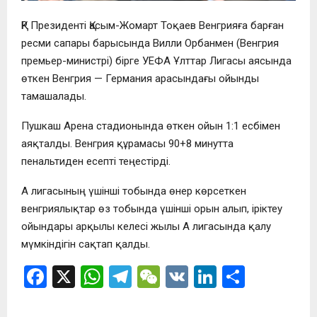
ҚР Президенті Қасым-Жомарт Тоқаев Венгрияға барған
ресми сапары барысында Вилли Орбанмен (Венгрия
премьер-министрі) бірге УЕФА Ұлттар Лигасы аясында
өткен Венгрия — Германия арасындағы ойынды
тамашалады.
Пушкаш Арена стадионында өткен ойын 1:1 есбімен
аяқталды. Венгрия құрамасы 90+8 минутта
пенальтиден есепті теңестірді.
А лигасының үшінші тобында өнер көрсеткен
венгриялықтар өз тобында үшінші орын алып, іріктеу
ойындары арқылы келесі жылы А лигасында қалу
мүмкіндігін сақтап қалды.
F
X
W
T
W
V
Li
О
a
h
el
e
K
n
т