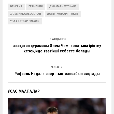
ce
at
e
C
ke
п
ВЕНГРИЯ
b
ГЕРМАНИЯ
s
gr
ДЖАМАЛЬ МУСИАЛА
h
dI
р
ДОМИНИК СОБОСОЛАИ
ҚАСЫМ-ЖОМАРТ ТОҚАЕВ
o
A
a
at
n
а
УЕФА ҰЛТТАР ЛИГАСЫ
o
p
m
в
k
p
и
АЛДЫҢҒЫ
ть
Қазақстан құрамасы Әлем Чемпионатына іріктеу
кезеңінде төртінші себетте болады
КЕЛЕСІ
Рафаэль Надаль спорттық мансабын аяқтады
ҰҚСАС МАҚАЛАЛАР