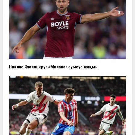
Никлас Фюллькруг «Миланға» ауысуға жақын