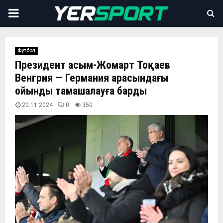
PRIMARY
MENU
Футбол
Президент Қасым-Жомарт Тоқаев
Венгрия — Германия арасындағы
ойынды тамашалауға барды
20.11.2024
0
350