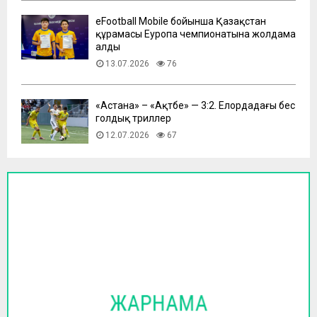
eFootball Mobile бойынша Қазақстан
құрамасы Еуропа чемпионатына жолдама
алды
13.07.2026
76
​«Астана» – «Ақтөбе» — 3:2. Елордадағы бес
голдық триллер
12.07.2026
67