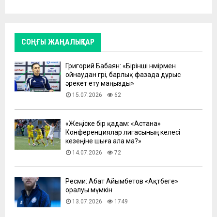
СОҢҒЫ ЖАҢАЛЫҚТАР
Григорий Бабаян: «Бірінші нөмірмен
ойнаудан гөрі, барлық фазада дұрыс
әрекет ету маңызды»
15.07.2026
62
«Жеңіске бір қадам: «Астана»
Конференциялар лигасының келесі
кезеңіне шыға ала ма?»
14.07.2026
72
Ресми: Абат Айымбетов «Ақтөбеге»
оралуы мүмкін
13.07.2026
1749