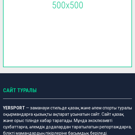
САЙТ ТУРАЛЫ
YERSPORT
— заманауи стильде қазақ және әлем спорты туралы
оқырмандарға қызықты ақпарат ұсынатын сайт. Сайт қазақ
және орыс тілінде хабар таратады. Мұнда эксклюзивті
сұхбаттарға, әлемдік додалардан таратылатын репортаждарға,
білікті мамандардың пікірлеріне басымдық беріледі.