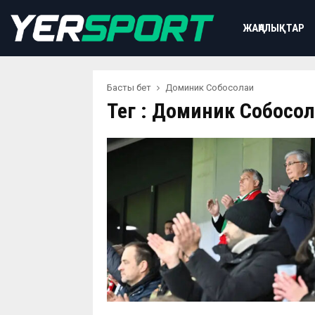
ЖАҢАЛЫҚТАР
Басты бет
Доминик Собосолаи
Тег : Доминик Собосо