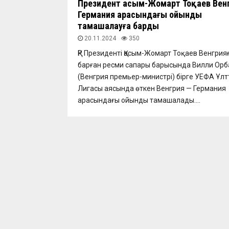
Президент Қасым-Жомарт Тоқаев Вен
Германия арасындағы ойынды
тамашалауға барды
20.11.2024
350
ҚР Президенті Қасым-Жомарт Тоқаев Венгрия
барған ресми сапары барысында Вилли Ор
(Венгрия премьер-министрі) бірге УЕФА Ұлт
Лигасы аясында өткен Венгрия — Германия
арасындағы ойынды тамашалады....