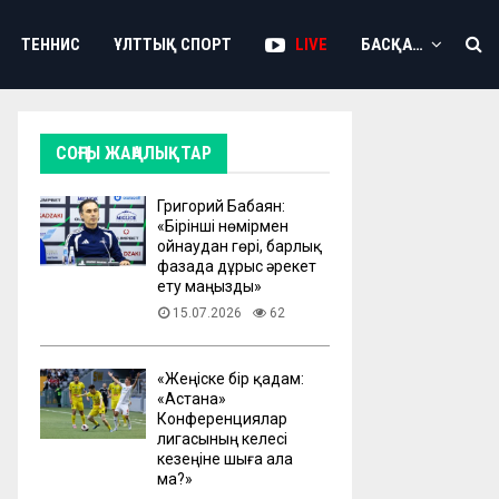
ТЕННИС
ҰЛТТЫҚ СПОРТ
LIVE
БАСҚА…
СОҢҒЫ ЖАҢАЛЫҚТАР
Григорий Бабаян:
«Бірінші нөмірмен
ойнаудан гөрі, барлық
фазада дұрыс әрекет
ету маңызды»
15.07.2026
62
«Жеңіске бір қадам:
«Астана»
Конференциялар
лигасының келесі
кезеңіне шыға ала
ма?»