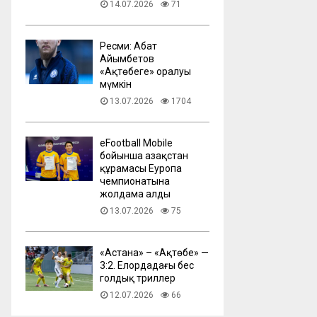
14.07.2026
71
Ресми: Абат
Айымбетов
«Ақтөбеге» оралуы
мүмкін
13.07.2026
1704
eFootball Mobile
бойынша Қазақстан
құрамасы Еуропа
чемпионатына
жолдама алды
13.07.2026
75
​«Астана» – «Ақтөбе» —
3:2. Елордадағы бес
голдық триллер
12.07.2026
66