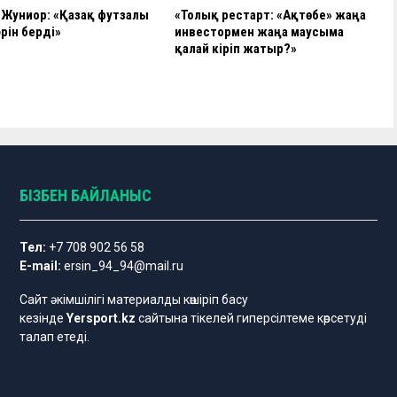
 Жуниор: «Қазақ футзалы
«Толық рестарт: «Ақтөбе» жаңа
әрін берді»
инвестормен жаңа маусымға
қалай кіріп жатыр?»
БІЗБЕН БАЙЛАНЫС
Тел:
+7 708 902 56 58
E-mail:
ersin_94_94@mail.ru
Сайт әкімшілігі материалды көшіріп басу
кезінде
Yersport.kz
сайтына тікелей гиперсілтеме көрсетуді
талап етеді.