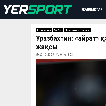
ЖАҢАЛЫҚТАР
Жаңалықтар
Футбол
Чемпиондар Лигасы
Уразбахтин: «Қайрат
жақсы
20.10.2025
0
803