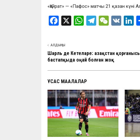
«Қайрат» — «Пафос» матчы 21 қазан күні А
F
X
W
T
W
V
L
a
h
el
e
K
n
ce
at
e
C
k
АЛДЫҢҒЫ
b
s
gr
h
d
Шарль де Кетеларе: Қазақстан қорғанысы
o
A
a
at
n
бастапқыда оңай болған жоқ
o
p
m
k
p
ҰҚСАС МАҚАЛАЛАР