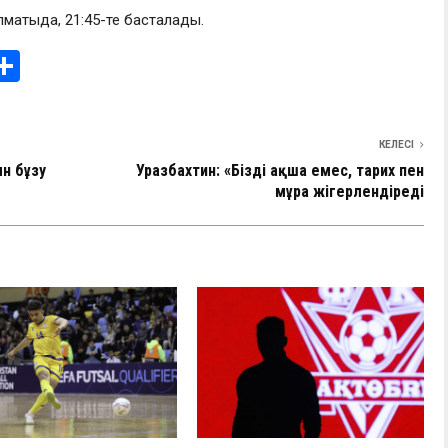
лматыда, 21:45-те басталады.
i
О
т
e
п
КЕЛЕСІ
I
р
н бұзу
Уразбахтин: «Бізді ақша емес, тарих пен
а
мұра жігерлендіреді
в
и
ть