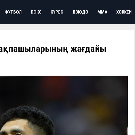
ФУТБОЛ
БОКС
КҮРЕС
ДЗЮДО
ММА
ХОККЕЙ
» қақпашыларының жағдайы