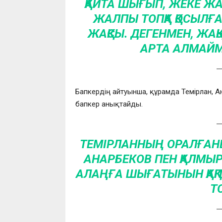
ҚАЙТА ШЫҒЫП, ЖЕКЕ Ж
ЖАЛПЫ ТОПҚА ҚОСЫЛҒАН
ЖАҚСЫ. ДЕГЕНМЕН, ЖАҚ
АРТА АЛМАЙМ
Бапкердің айтуынша, құрамда Темірлан, А
бапкер анықтайды.
ТЕМІРЛАННЫҢ ОРАЛҒАНЫ
АНАРБЕКОВ ПЕН ҚАЛМЫРЗ
АЛАҢҒА ШЫҒАТЫНЫН ҚАҚП
Т