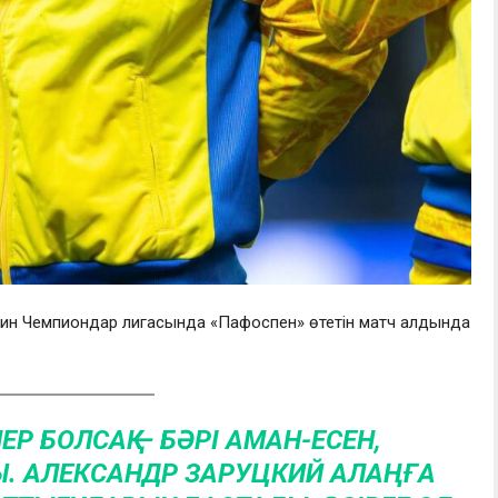
хтин Чемпиондар лигасында «Пафоспен» өтетін матч алдында
ЕР БОЛСАҚ — БӘРІ АМАН-ЕСЕН,
Ы. АЛЕКСАНДР ЗАРУЦКИЙ АЛАҢҒА