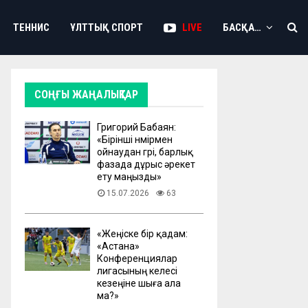
ТЕННИС
ҰЛТТЫҚ СПОРТ
LIVE
БАСҚА…
СОҢҒЫ ЖАҢАЛЫҚТАР
Григорий Бабаян:
«Бірінші нөмірмен
ойнаудан гөрі, барлық
фазада дұрыс әрекет
ету маңызды»
15.07.2026
63
«Жеңіске бір қадам:
«Астана»
Конференциялар
лигасының келесі
кезеңіне шыға ала
ма?»