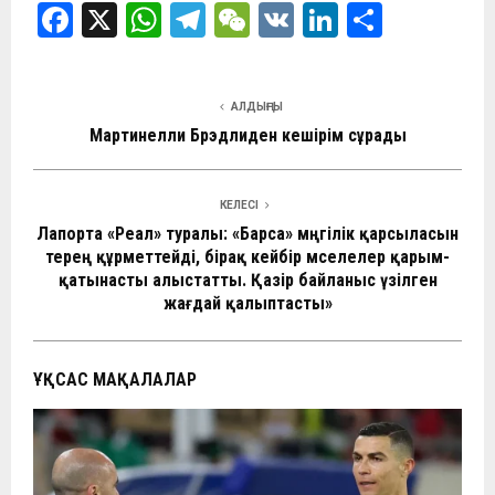
F
X
W
T
W
V
Li
О
a
h
el
e
K
n
т
ce
at
e
C
ke
п
АЛДЫҢҒЫ
b
s
gr
h
dI
р
Мартинелли Брэдлиден кешірім сұрады
o
A
a
at
n
а
o
p
m
в
КЕЛЕСІ
k
p
и
Лапорта «Реал» туралы: «Барса» мәңгілік қарсыласын
терең құрметтейді, бірақ кейбір мәселелер қарым-
ть
қатынасты алыстатты. Қазір байланыс үзілген
жағдай қалыптасты»
ҰҚСАС МАҚАЛАЛАР