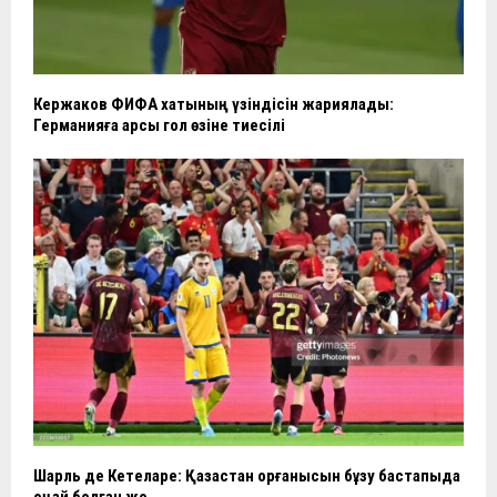
Кержаков ФИФА хатының үзіндісін жариялады:
Германияға қарсы гол өзіне тиесілі
Шарль де Кетеларе: Қазақстан қорғанысын бұзу бастапқыда
оңай болған жоқ