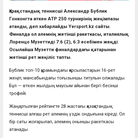
Қазақстандық теннисші Александр Бублик
Гонконгта өткен ATP 250 турнирінің жеңімпазы
атанды, деп хабарлайды Yersport.kz сайты.
Финалда ол әлемнің жетінші ракеткасы, италиялық
Лоренцо Музеттиді 7:6 (2), 6:3 есебімен жеңді.
Осылайша Музетти финалдардағы қатарынан
жетінші рет жеңіліс тапты.
Бублик топ-10 құрамындағы қарсыластарын 16-рет
жеңіп, мансабындағы тоғызыншы титулын олжалады.
Бұл — өткен жылдың маусым айынан бергі бесінші
трофейі.
Жаңартылған рейтингте 28 жастағы қазақстандық
теннисші алғаш рет әлемнің үздік ондығына кіреді. Ол
бір саты жоғарылап, әлемнің оныншы ракеткасы
атанады.