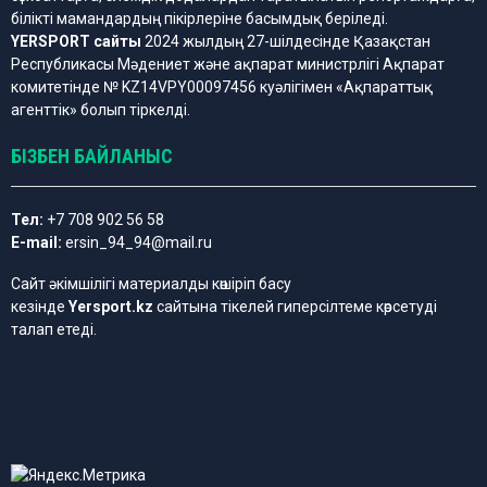
білікті мамандардың пікірлеріне басымдық беріледі.
YERSPORT сайты
2024 жылдың 27-шілдесінде Қазақстан
Республикасы Мәдениет және ақпарат министрлігі Ақпарат
комитетінде № KZ14VPY00097456 куәлігімен «Ақпараттық
агенттік» болып тіркелді.
БІЗБЕН БАЙЛАНЫС
Тел:
+7 708 902 56 58
E-mail:
ersin_94_94@mail.ru
Сайт әкімшілігі материалды көшіріп басу
кезінде
Yersport.kz
сайтына тікелей гиперсілтеме көрсетуді
талап етеді.