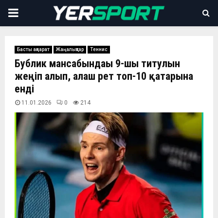
PRIMARY
MENU
Басты ақпарат
Жаңалықтар
Теннис
Бублик мансабындағы 9-шы титулын
жеңіп алып, алғаш рет топ-10 қатарына
енді
11.01.2026
0
214