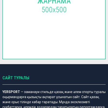
САЙТ ТУРАЛЫ
YERSPORT
— заманауи стильде қазақ және әлем спорты туралы
оқырмандарға қызықты ақпарат ұсынатын сайт. Сайт қазақ
және орыс тілінде хабар таратады. Мұнда эксклюзивті
сұхбаттарға, әлемдік додалардан таратылатын репортаждарға,