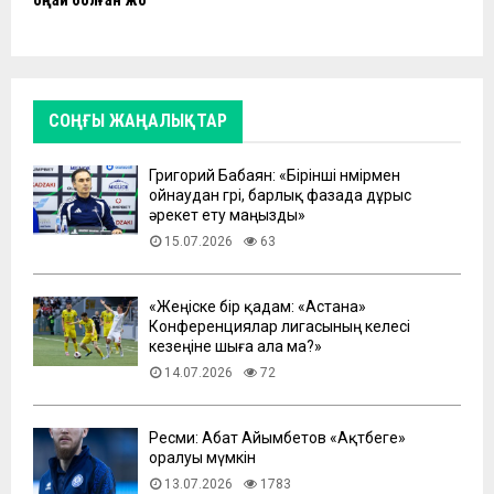
СОҢҒЫ ЖАҢАЛЫҚТАР
Григорий Бабаян: «Бірінші нөмірмен
ойнаудан гөрі, барлық фазада дұрыс
әрекет ету маңызды»
15.07.2026
63
«Жеңіске бір қадам: «Астана»
Конференциялар лигасының келесі
кезеңіне шыға ала ма?»
14.07.2026
72
Ресми: Абат Айымбетов «Ақтөбеге»
оралуы мүмкін
13.07.2026
1783