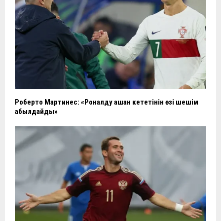
Роберто Мартинес: «Роналду қашан кететінін өзі шешім
қабылдайды»