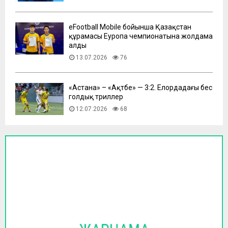
eFootball Mobile бойынша Қазақстан
құрамасы Еуропа чемпионатына жолдама
алды
13.07.2026
76
​«Астана» – «Ақтөбе» — 3:2. Елордадағы бес
голдық триллер
12.07.2026
68