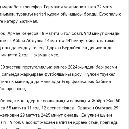
ң мәртебелі трансфер. Германия чемпионатында 22 матч
 алғанымен, тұрақты негізгі құрам ойыншысы болды. Еуропалық
е көтеруі ықтимал.
қ. Арман Кеңесов 18 матчта 6 гол соғып, 940 минут ойнады.
еткіш. Айбар Абдулла 14 матчта 441 минут ойнап, нәтижелі
өзін дәлелдеу кезеңі. Дархан Бердібек екі дивизионды
3 минутта 2 гол — жаман емес.
39 жастағы португалиялық вингер 2024 жылдан бері ресми
д
сапында жарқыраған футболшыны қосу — үлкен тәуекел.
етингтік мағынада да маңызды. Егер физикалық бабына
 болары анық.
болса, кеткендер де соншалықты салмақты. Жайро Жан 60
ев 65 матчта 11 гол, 12 ассист тіркеді. Оралхан Өміртаев 29
джелкович 29 матчта 2425 минут ойнады. Ең үлкен шығын —
п, 19 гол, 6 ассист жасаған капитан қорғаныстың тірегі еді.