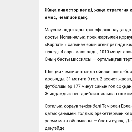
Жаңа инвестор келді, жаңа стратегия
емес, чемпиондық.
Маусым алдындағы трансферлік науқанда 
қосты. Испаниялық тірек жартылай қорға
«Карпаты» сапынан еркін агент ретінде кел
тіркеді, 4 сары қағаз алды, 1010 минут ал
Оның басты миссиясы — орталықтағы тәрті
Швеция чемпионатында ойнаған швед-босн
қосылды. 31 матчта 9 гол, 2 ассист жасап, 
футболшы әр 177 минут сайын гол соққан.
Жылдамдық пен дриблинг жағынан ол ком
Орталық қорғауға тәжірибелі Темірлан Ерл
қатысқанымен, голдық әрекеттерімен көзг
ресми матч ойнамағаны — басты сұрақ. Де
деңгейде.