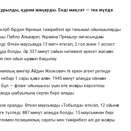
 құрылды, құрам жаңарды. Енді мақсат — тек жүлде
клуб бірден бірнеше тәжірибелі әрі танымал ойыншыларды
ушы Пабло Альварес Украина Премьер-лигасындағы
ді. Өткен маусымда 13 матч өткізіп, 2 гол және 1 ассист
аңда болды. Әр 337 минут сайын нәтижелі әрекет жасаған.
п пен ойын ырғағын бақылау.
иялық вингер Айдин Желкович те еркін агент ретінде
небәрі 1 сары қағаз алған. 1945 минут алаңда ойнаған
 Бұл — фланг ойыншысы үшін өте жоғары көрсеткіш.
анда шабуылына серпін бере алады.
анов оралды. Өткен маусымды «Тобылда» өткізіп, 12 ойынға
е түспеді. 887 минут алаңда болды. 15 маусымнан бері
генмен позициялық сауаты мен тәжірибесі әлі де жоғары