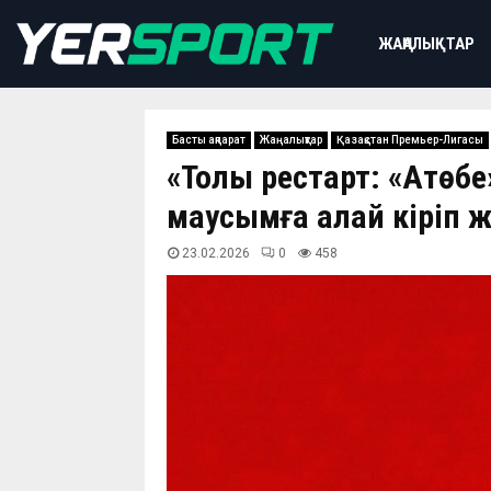
ЖАҢАЛЫҚТАР
Басты ақпарат
Жаңалықтар
Қазақстан Премьер-Лигасы
«Толық рестарт: «Ақтө
маусымға қалай кіріп 
23.02.2026
0
458