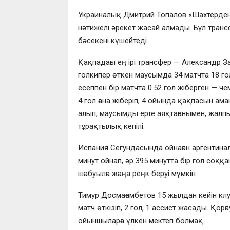
Украиналық Дмитрий Топалов «Шахтерден»
нәтижелі әрекет жасай алмады. Бұл транс
бәсекені күшейтеді.
Қақпадағы ең ірі трансфер — Александр З
голкипер өткен маусымда 34 матчта 18 гол
есеппен бір матчта 0.52 гол жіберген — ч
4 гол ғана жіберіп, 4 ойында қақпасын ам
алып, маусымды ерте аяқтағанымен, жалпы
тұрақтылық кепілі.
Испания Сегундасында ойнаған аргентиналы
минут ойнап, әр 395 минутта бір гол соққа
шабуылға жаңа реңк беруі мүмкін.
Тимур Досмағамбетов 15 жылдан кейін клу
матч өткізіп, 2 гол, 1 ассист жасады. Қор
ойыншыларға үлкен мектеп болмақ.