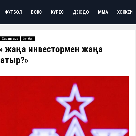
ФУТБОЛ
БОКС
КҮРЕС
ДЗЮДО
ММА
ХОККЕЙ
Сараптама
Футбол
бе» жаңа инвестормен жаңа
жатыр?»