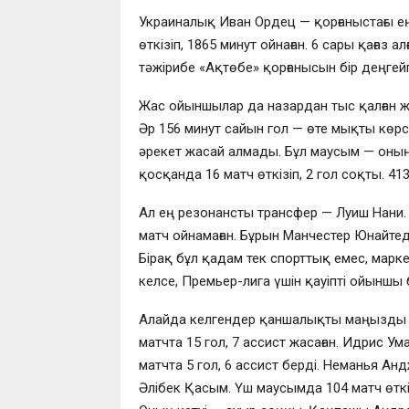
Украиналық Иван Ордец — қорғаныстағы е
өткізіп, 1865 минут ойнаған. 6 сары қағаз
тәжірибе «Ақтөбе» қорғанысын бір деңгейг
Жас ойыншылар да назардан тыс қалған жо
Әр 156 минут сайын гол — өте мықты көрс
әрекет жасай алмады. Бұл маусым — оның 
қосқанда 16 матч өткізіп, 2 гол соқты. 41
Ал ең резонансты трансфер — Луиш Нани. 
матч ойнамаған. Бұрын
Манчестер Юнайте
Бірақ бұл қадам тек спорттық емес, марк
келсе, Премьер-лига үшін қауіпті ойыншы
Алайда келгендер қаншалықты маңызды 
матчта 15 гол, 7 ассист жасаған. Идрис Ума
матчта 5 гол, 6 ассист берді. Неманья Ан
Әлібек Қасым. Үш маусымда 104 матч өткізі