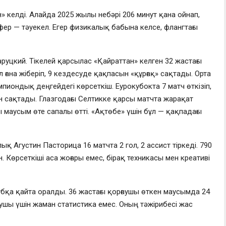
 келді. Алайда 2025 жылы небәрі 206 минут қана ойнап,
фер — тәуекел. Егер физикалық бабына келсе, флангтағы
аруцкий. Тікелей қарсылас «Қайраттан» келген 32 жастағы
 ғана жіберіп, 9 кездесуде қақпасын «құрғақ» сақтады. Орта
емпиондық деңгейдегі көрсеткіш. Еурокубокта 7 матч өткізіп,
ан сақтады. Глазгодағы
Селтик
ке қарсы матчта жарақат
 маусым өте сапалы өтті. «Ақтөбе» үшін бұл — қақпадағы
қ Агустин Пасторица 16 матчта 2 гол, 2 ассист тіркеді. 790
н. Көрсеткіші аса жоғары емес, бірақ техникасы мен креативі
бқа қайта оралды. 36 жастағы қорғаушы өткен маусымда 24
ғаушы үшін жаман статистика емес. Оның тәжірибесі жас