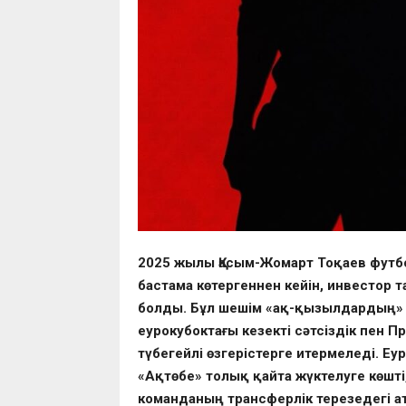
2025 жылы
Қасым-Жомарт Тоқаев
футбо
бастама көтергеннен кейін, инвестор 
болды. Бұл шешім «ақ-қызылдардың» б
еурокубоктағы кезекті сәтсіздік пен 
түбегейлі өзгерістерге итермеледі. Е
«Ақтөбе» толық қайта жүктелуге көшті
команданың трансферлік терезедегі а