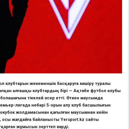
л клубтарын жекеменшік басқаруға көшіру туралы
тапқан алғашқы клубтардың бірі —
Ақтөбе футбол клубы
олашағына тікелей әсер етті. Өткен маусымда
Премьер-лигада небәрі 5-орын алу клуб басшылығын
урокубок жолдамасынан қағылған маусымнан кейін
, осы жағдайға байланысты Yersport.kz сайты
тқарған жұмысын зерттеп көрді.