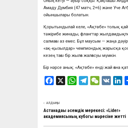
Оның кетуі — ауыр соққы. Қақпашы Андрей 
Амаду Думбия (47 матч, 2+6) және Уче А
ойыншылары болатын.
Қорытындылай келе, «Ақтөбе» толық қайта
тәжірибе жинады, флангтар жылдамдықпе
салмағы аз емес. Бұл маусым — жаңа дәуір
«ақ-қызылдар» чемпиондық жарысқа қосыл
кезең тағы бір жылға жалғасуы мүмкін.
Бір нәрсе анық: «Ақтөбе» енді жай ғана қ
F
X
W
T
W
V
L
a
h
el
e
K
n
ce
at
e
C
k
АЛДЫҢҒЫ
b
s
gr
h
d
Астанадағы әсемдік мерекесі: «Lider»
o
A
a
at
n
академиясының кубогы мәресіне жетті
o
p
m