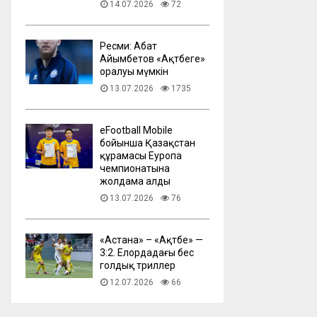
14.07.2026
72
Ресми: Абат
Айымбетов «Ақтөбеге»
оралуы мүмкін
13.07.2026
1735
eFootball Mobile
бойынша Қазақстан
құрамасы Еуропа
чемпионатына
жолдама алды
13.07.2026
76
​«Астана» – «Ақтөбе» —
3:2. Елордадағы бес
голдық триллер
12.07.2026
66