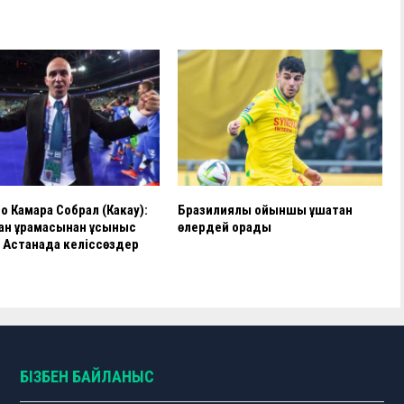
и
ть
о Камара Собрал (Какау):
Бразилиялық ойыншы ұшақтан
тан құрамасынан ұсыныс
өлердей қорқады
 Астанада келіссөздер
БІЗБЕН БАЙЛАНЫС