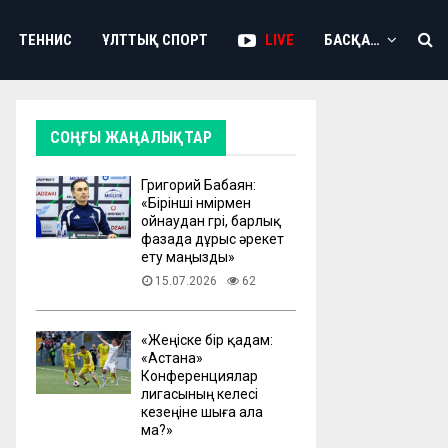
ТЕННИС
ҰЛТТЫҚ СПОРТ
LIVE
БАСҚА…
СОҢҒЫ ЖАҢАЛЫҚТАР
Григорий Бабаян:
«Бірінші нөмірмен
ойнаудан гөрі, барлық
фазада дұрыс әрекет
ету маңызды»
15.07.2026
62
«Жеңіске бір қадам:
«Астана»
Конференциялар
лигасының келесі
кезеңіне шыға ала
ма?»