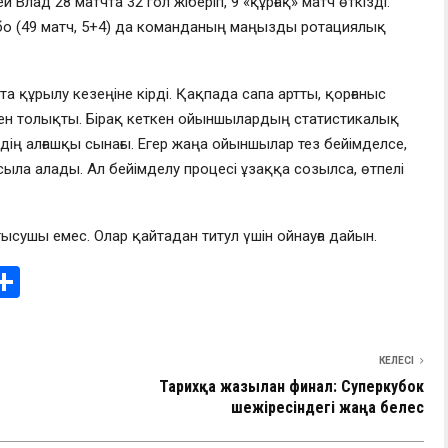
Влад 28 матчта 32 гол жіберіп, 9 «құрғақ» матч өткізді.
гбо (49 матч, 5+4) да команданың маңызды ротациялық
 құрылу кезеңіне кірді. Қақпада сапа артты, қорғаныс
н толықты. Бірақ кеткен ойыншылардың статистикалық
дің алғашқы сынағы. Егер жаңа ойыншылар тез бейімделсе,
а алады. Ал бейімделу процесі ұзаққа созылса, өтпелі
атысушы емес. Олар қайтадан титул үшін ойнауға дайын.
i
О
т
e
п
КЕЛЕСІ
I
р
Тарихқа жазылған финал: Суперкубок
а
шежіресіндегі жаңа белес
в