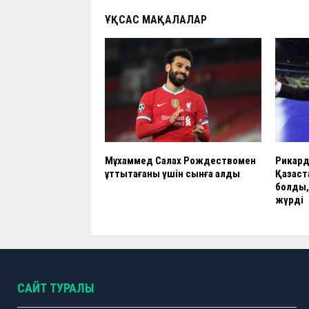
k
p
ҰҚСАС МАҚАЛАЛАР
Мұхаммед Салах Рождествомен
Рикард
құттықтағаны үшін сынға қалды
Қазақс
болды,
жүрді
САЙТ ТУРАЛЫ