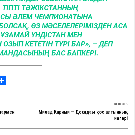
 ТІПТІ ТӘЖІКСТАННЫҢ
АСЫ ӘЛЕМ ЧЕМПИОНАТЫНА
БОЛСАҚ, ӨЗ МӘСЕЛЕЛЕРІМІЗДЕН АСА
ҰЗАМАЙ ҮНДІСТАН МЕН
 ОЗЫП КЕТЕТІН ТҮРІ БАР», – ДЕП
ОМАНДАСЫНЫҢ БАС БАПКЕРІ.
i
О
т
e
п
КЕЛЕСІ
I
р
пармен
Милад Карими — Дохадағы қос алтынның
а
иегері
в