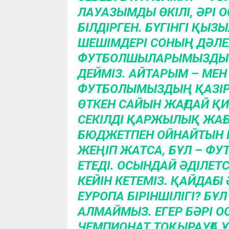
ЛАУАЗЫМДЫ ӨКІЛІ, ӘРІ О
БІЛДІРГЕН. БҮГІНГІ ҚЫЗЫ
ШЕШІМДЕРІ СОНЫҢ ДӘЛЕЛ
ФУТБОЛШЫЛАРЫМЫЗДЫ А
ДЕЙМІЗ. АЙТАРЫМ – МЕН
ФУТБОЛЫМЫЗДЫҢ ҚАЗІР
ӨТКЕН САЙЫН ЖАҒДАЙ Қ
СЕКІЛДІ ҚАРЖЫЛЫҚ ЖАҒ
БЮДЖЕТПЕН ОЙНАЙТЫН К
ЖЕҢІП ЖАТСА, БҰЛ – ФУ
ЕТЕДІ. ОСЫНДАЙ ӘДІЛЕТСІ
КЕЙІН КЕТЕМІЗ. ҚАЙДАҒ
ЕУРОПА БІРІНШІЛІГІ? Б
АЛМАЙМЫЗ. ЕГЕР БӘРІ ОС
ЧЕМПИОНАТ ТОҚЫРАУҒА 