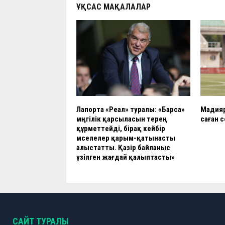
k
p
ҰҚСАС МАҚАЛАЛАР
Лапорта «Реал» туралы: «Барса»
Мадияр
мәңгілік қарсыласын терең
саған 
құрметтейді, бірақ кейбір
мәселелер қарым-қатынасты
алыстатты. Қазір байланыс
үзілген жағдай қалыптасты»
САЙТ ТУРАЛЫ