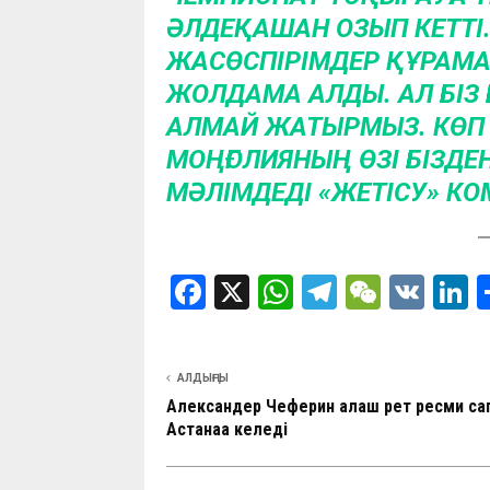
ӘЛДЕҚАШАН ОЗЫП КЕТТІ.
ЖАСӨСПІРІМДЕР ҚҰРАМ
ЖОЛДАМА АЛДЫ. АЛ БІЗ 
АЛМАЙ ЖАТЫРМЫЗ. КӨП 
МОҢҒОЛИЯНЫҢ ӨЗІ БІЗДЕН
МӘЛІМДЕДІ «ЖЕТІСУ» К
F
X
W
T
W
V
L
a
h
el
e
K
n
ce
at
e
C
k
АЛДЫҢҒЫ
b
s
gr
h
d
Александер Чеферин алғаш рет ресми са
o
A
a
at
n
Астанаға келеді
o
p
m