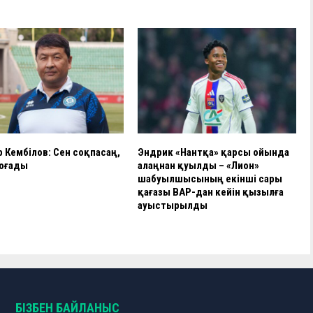
и
ть
 Кембілов: Сен соқпасаң,
Эндрик «Нантқа» қарсы ойында
соғады
алаңнан қуылды – «Лион»
шабуылшысының екінші сары
қағазы ВАР-дан кейін қызылға
ауыстырылды
БІЗБЕН БАЙЛАНЫС