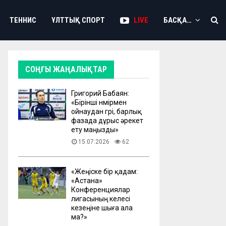
ТЕННИС
ҰЛТТЫҚ СПОРТ
LIVE
БАСҚА…
СОҢҒЫ ЖАҢАЛЫҚТАР
Григорий Бабаян:
«Бірінші нөмірмен
ойнаудан гөрі, барлық
фазада дұрыс әрекет
ету маңызды»
15.07.2026
62
«Жеңіске бір қадам:
«Астана»
Конференциялар
лигасының келесі
кезеңіне шыға ала
ма?»