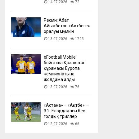
14.07.2026
72
Ресми: Абат
Айымбетов «Ақтөбеге»
оралуы мүмкін
13.07.2026
1725
eFootball Mobile
бойынша Қазақстан
құрамасы Еуропа
чемпионатына
жолдама алды
13.07.2026
76
​«Астана» – «Ақтөбе» —
3:2. Елордадағы бес
голдық триллер
12.07.2026
66