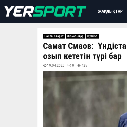
ЖАҢАЛЫҚТАР
Басты ақпарат
Жаңалықтар
Футбол
Самат Смақов: Үндіст
озып кететін түрі бар
19.04.2025
0
425