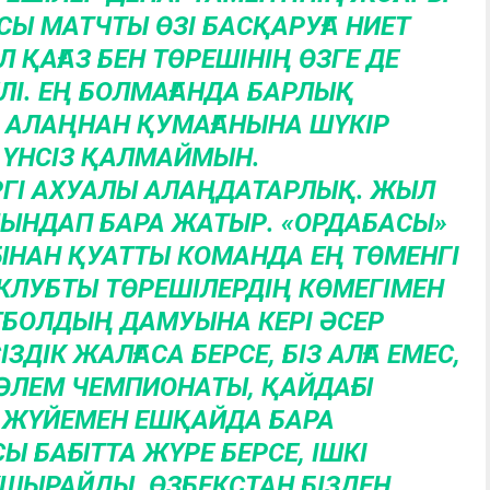
СЫ МАТЧТЫ ӨЗІ БАСҚАРУҒА НИЕТ
Л ҚАҒАЗ БЕН ТӨРЕШІНІҢ ӨЗГЕ ДЕ
І. ЕҢ БОЛМАҒАНДА БАРЛЫҚ
ЛАҢНАН ҚУМАҒАНЫНА ШҮКІР
 ҮНСІЗ ҚАЛМАЙМЫН.
ГІ АХУАЛЫ АЛАҢДАТАРЛЫҚ. ЖЫЛ
ИЫНДАП БАРА ЖАТЫР. «ОРДАБАСЫ»
ЫНАН ҚУАТТЫ КОМАНДА ЕҢ ТӨМЕНГІ
ЛУБТЫ ТӨРЕШІЛЕРДІҢ КӨМЕГІМЕН
ТБОЛДЫҢ ДАМУЫНА КЕРІ ӘСЕР
ЗДІК ЖАЛҒАСА БЕРСЕ, БІЗ АЛҒА ЕМЕС,
Ы ӘЛЕМ ЧЕМПИОНАТЫ, ҚАЙДАҒЫ
ҰЛ ЖҮЙЕМЕН ЕШҚАЙДА БАРА
Ы БАҒЫТТА ЖҮРЕ БЕРСЕ, ІШКІ
ҰШЫРАЙДЫ. ӨЗБЕКСТАН БІЗДЕН