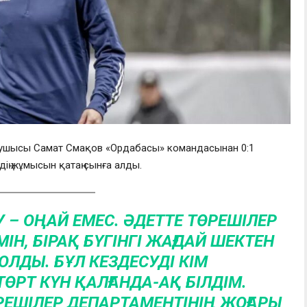
рушысы Самат Смақов «Ордабасы» командасынан 0:1
дің жұмысын қатаң сынға алды.
У – ОҢАЙ ЕМЕС. ӘДЕТТЕ ТӨРЕШІЛЕР
ІН, БІРАҚ БҮГІНГІ ЖАҒДАЙ ШЕКТЕН
ОЛДЫ. БҰЛ КЕЗДЕСУДІ КІМ
ӨРТ КҮН ҚАЛҒАНДА-АҚ БІЛДІМ.
ӨРЕШІЛЕР ДЕПАРТАМЕНТІНІҢ ЖОҒАРЫ