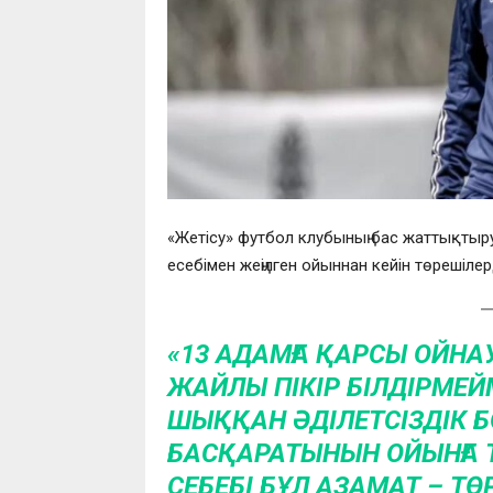
«Жетісу» футбол клубының бас жаттықты
есебімен жеңілген ойыннан кейін төрешілер
«13 АДАМҒА ҚАРСЫ ОЙНА
ЖАЙЛЫ ПІКІР БІЛДІРМЕЙМ
ШЫҚҚАН ӘДІЛЕТСІЗДІК Б
БАСҚАРАТЫНЫН ОЙЫНҒА Т
СЕБЕБІ БҰЛ АЗАМАТ – Т