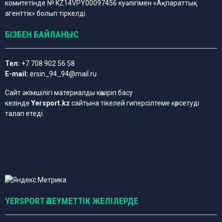
комитетінде № KZ14VPY00097456 куәлігімен «Ақпараттық
агенттік» болып тіркелді.
БІЗБЕН БАЙЛАНЫС
Тел:
+7 708 902 56 58
E-mail:
ersin_94_94@mail.ru
Сайт әкімшілігі материалды көшіріп басу
кезінде
Yersport.kz
сайтына тікелей гиперсілтеме көрсетуді
талап етеді.
YERSPORT ӘЛЕУМЕТТІК ЖЕЛІЛЕРДЕ