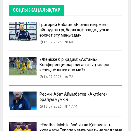
СОҢҒЫ ЖАҢАЛЫҚТАР
Григорий Бабаян: «Бірінші нөмірмен
ойнаудан гөрі, барлық фазада дұрыс
әрекет ету маңызды»
15.07.2026
63
«Жеңіске бір қадам: «Астана»
Конференциялар лигасының келесі
кезеңіне шыға ала ма?»
14.07.2026
72
Ресми: Абат Айымбетов «Ақтөбеге»
оралуы мүмкін
13.07.2026
1774
eFootball Mobile бойынша Қазақстан
құрамасы Еуропа чемпионатына жолдама