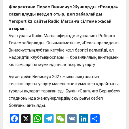
Флорентино Перес Винисиус Жуниорды «Реалда»
сақтап қалуды көздеп отыр, деп хабарлайды
Yersport.kz сайты Radio Marca-ға сілтеме жасай
отырып.
Бұл туралы Radio Marca эфирінде журналист Роберто
Гомес хабарлады. Оның мәліметінше, «Реал» президенті
Винисиустың клубтан кетуіне жол бергісі келмейді, ал
мадридтік клубтың жоспары — бразилиялық вингермен
келісімшартты мүмкіндігінше тезірек ұзарту.
Бұған дейін Винисиус 2027 жылы аяқталатын
келісімшартты ұзарту мәселесіне күмәнмен қарайтыны
туралы ақпарат тараған еді. Бұған «Сантьяго Бернабеу»
стадионында жанкүйерлердің ысқырығы себеп
болғаны айтылды.
F
X
W
T
W
V
Li
О
a
h
el
e
K
n
т