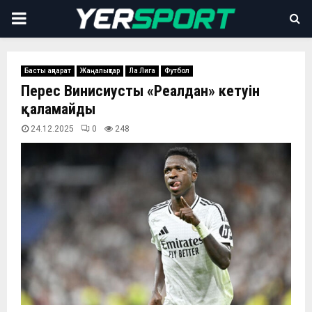
PRIMARY
MENU
Басты ақпарат
Жаңалықтар
Ла Лига
Футбол
Перес Винисиустың «Реалдан» кетуін
қаламайды
24.12.2025
0
248