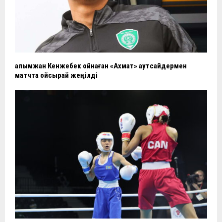
Ғалымжан Кенжебек ойнаған «Ахмат» аутсайдермен
матчта ойсырай жеңілді