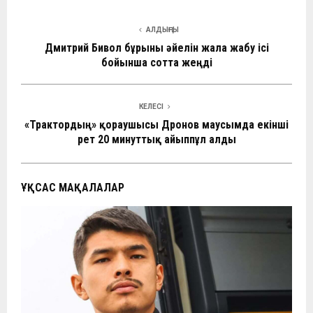
ce
at
e
C
ke
п
АЛДЫҢҒЫ
b
s
gr
h
dI
р
Дмитрий Бивол бұрынғы әйелін жала жабу ісі
o
A
a
at
n
а
бойынша сотта жеңді
o
p
m
в
k
p
и
КЕЛЕСІ
«Трактордың» қорғаушысы Дронов маусымда екінші
ть
рет 20 минуттық айыппұл алды
ҰҚСАС МАҚАЛАЛАР