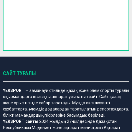
САЙТ ТУРАЛЫ
YERSPORT
— заманауи стильде қазақ және әлем спорты туралы
оқырмандарға қызықты ақпарат ұсынатын сайт. Сайт қазақ
және орыс тілінде хабар таратады. Мұнда эксклюзивті
сұхбаттарға, әлемдік додалардан таратылатын репортаждарға,
білікті мамандардың пікірлеріне басымдық беріледі.
YERSPORT сайты
2024 жылдың 27-шілдесінде Қазақстан
Республикасы Мәдениет және ақпарат министрлігі Ақпарат