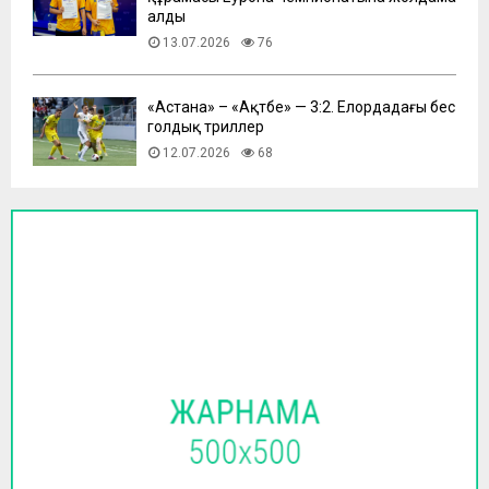
алды
13.07.2026
76
​«Астана» – «Ақтөбе» — 3:2. Елордадағы бес
голдық триллер
12.07.2026
68