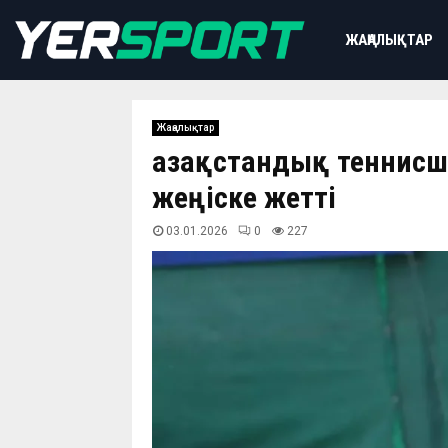
ЖАҢАЛЫҚТАР
Жаңалықтар
Қазақстандық теннисш
жеңіске жетті
03.01.2026
0
227