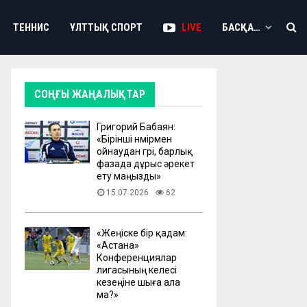
ТЕННИС
ҰЛТТЫҚ СПОРТ
LIVE
БАСҚА…
СОҢҒЫ ЖАҢАЛЫҚТАР
Григорий Бабаян:
«Бірінші нөмірмен
ойнаудан гөрі, барлық
фазада дұрыс әрекет
ету маңызды»
15.07.2026
62
«Жеңіске бір қадам:
«Астана»
Конференциялар
лигасының келесі
кезеңіне шыға ала
ма?»