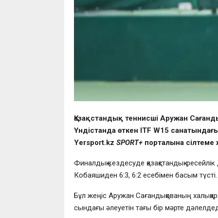
Қазақстандық теннисші Аружан Сағанд
Үндістанда өткен ITF W15 санатындағ
Yersport.kz
SPORT+
порталына сілтеме 
Финалдық кездесуде қазақстандық-ресейлі
Кобаяшиден 6:3, 6:2 есебімен басым түсті.
Бұл жеңіс Аружан Сағандықованың халықар
сындағы әлеуетін тағы бір мәрте дәлелдед