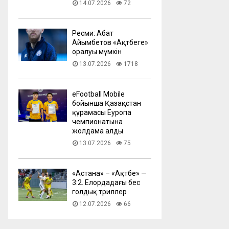
14.07.2026
72
Ресми: Абат
Айымбетов «Ақтөбеге»
оралуы мүмкін
13.07.2026
1718
eFootball Mobile
бойынша Қазақстан
құрамасы Еуропа
чемпионатына
жолдама алды
13.07.2026
75
​«Астана» – «Ақтөбе» —
3:2. Елордадағы бес
голдық триллер
12.07.2026
66