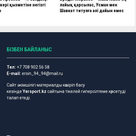
кері қызметіне негізгі
лайық қарсылас, Усман мен
р
Шавкат титулға әлі дайын емес
БІЗБЕН БАЙЛАНЫС
Тел:
+7 708 902 56 58
E-mail:
ersin_94_94@mail.ru
Сайт әкімшілігі материалды көшіріп басу
кезінде
Yersport.kz
сайтына тікелей гиперсілтеме көрсетуді
талап етеді.