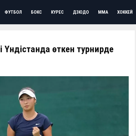
ФУТБОЛ
БОКС
КҮРЕС
ДЗЮДО
ММА
ХОККЕЙ
і Үндістанда өткен турнирде