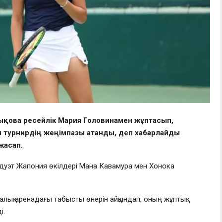
ықова ресейлік Мария Головинамен жұптасып,
ы турнирдің жеңімпазы атанды, деп хабарлайды
жасап.
к дуэт Жапония өкілдері Мана Кавамура мен Хонока
алық аренадағы табысты өнерін айқындап, оның жұптық
і.