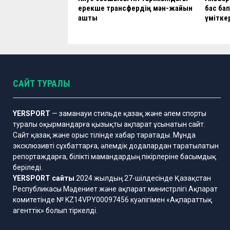
ерекше трансфердің мән-жайын
бас бап
ашты
үмітке
САЙТ ТУРАЛЫ
YERSPORT
— заманауи стильде қазақ және әлем спорты
туралы оқырмандарға қызықты ақпарат ұсынатын сайт.
Сайт қазақ және орыс тілінде хабар таратады. Мұнда
эксклюзивті сұхбаттарға, әлемдік додалардан таратылатын
репортаждарға, білікті мамандардың пікірлеріне басымдық
беріледі.
YERSPORT сайты
2024 жылдың 27-шілдесінде Қазақстан
Республикасы Мәдениет және ақпарат министрлігі Ақпарат
комитетінде № KZ14VPY00097456 куәлігімен «Ақпараттық
агенттік» болып тіркелді.