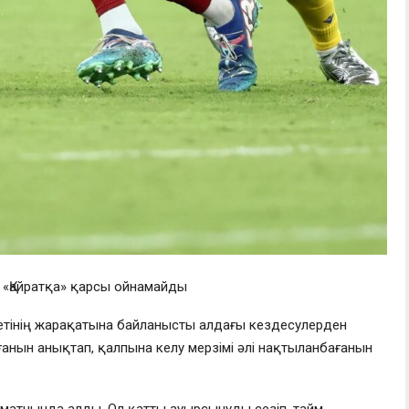
 «Қайратқа» қарсы ойнамайды
етінің жарақатына байланысты алдағы кездесулерден
лғанын анықтап, қалпына келу мерзімі әлі нақтыланбағанын
матчында алды. Ол қатты ауырсынуды сезіп, тайм