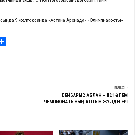
аясында 9 желтоқсанда «Астана Аренада» «Олимпиакосты»
i
О
т
e
п
I
р
а
в
КЕЛЕСІ
БЕЙБАРЫС ҚАБЛАН – U21 ӘЛЕМ
и
ЧЕМПИОНАТЫНЫҢ АЛТЫН ЖҮЛДЕГЕРІ
ть