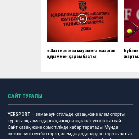
«Шахтер» жаңа маусымға жаңарған
Бублик 
құраммен қадам басты
жарты
САЙТ ТУРАЛЫ
YERSPORT
— заманауи стильде қазақ және әлем спорты
туралы оқырмандарға қызықты ақпарат ұсынатын сайт.
Сайт қазақ және орыс тілінде хабар таратады. Мұнда
эксклюзивті сұхбаттарға, әлемдік додалардан таратылатын