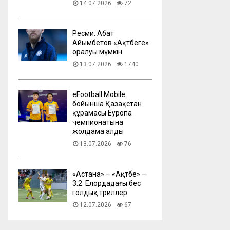
14.07.2026
72
Ресми: Абат
Айымбетов «Ақтөбеге»
оралуы мүмкін
13.07.2026
1740
eFootball Mobile
бойынша Қазақстан
құрамасы Еуропа
чемпионатына
жолдама алды
13.07.2026
76
​«Астана» – «Ақтөбе» —
3:2. Елордадағы бес
голдық триллер
12.07.2026
67