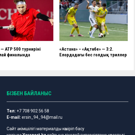
— ATP 500 турнирінің
​«Астана» – «Ақтөбе» — 3:2.
лай финалында
Елордадағы бес голдық триллер
БІЗБЕН БАЙЛАНЫС
Тел:
+7 708 902 56 58
E-mail:
ersin_94_94@mail.ru
Сайт әкімшілігі материалды көшіріп басу
кезінде
Yersport.kz
сайтына тікелей гиперсілтеме көрсетуді