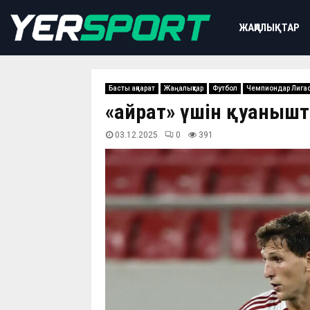
ЖАҢАЛЫҚТАР
Басты ақпарат
Жаңалықтар
Футбол
Чемпиондар Лига
«Қайрат» үшін қуаны
03.12.2025
0
391