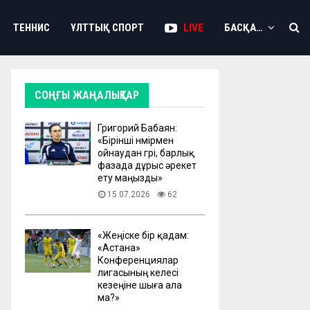
ТЕННИС
ҰЛТТЫҚ СПОРТ
LIVE
БАСҚА…
СОҢҒЫ ЖАҢАЛЫҚТАР
Григорий Бабаян:
«Бірінші нөмірмен
ойнаудан гөрі, барлық
фазада дұрыс әрекет
ету маңызды»
15.07.2026
62
«Жеңіске бір қадам:
«Астана»
Конференциялар
лигасының келесі
кезеңіне шыға ала
ма?»