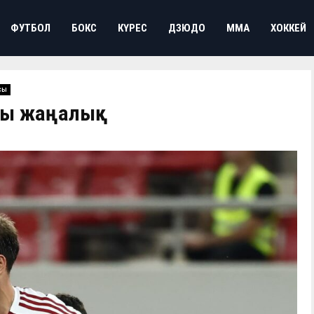
ФУТБОЛ
БОКС
КҮРЕС
ДЗЮДО
ММА
ХОККЕЙ
сы
шты жаңалық