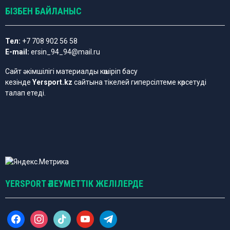
БІЗБЕН БАЙЛАНЫС
Тел:
+7 708 902 56 58
E-mail:
ersin_94_94@mail.ru
Сайт әкімшілігі материалды көшіріп басу
кезінде
Yersport.kz
сайтына тікелей гиперсілтеме көрсетуді
талап етеді.
YERSPORT ӘЛЕУМЕТТІК ЖЕЛІЛЕРДЕ
f
i
t
y
t
a
n
i
o
e