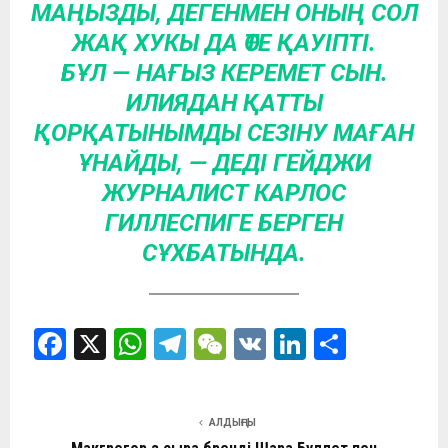
МАҢЫЗДЫ, ДЕГЕНМЕН ОНЫҢ СОЛ
ЖАҚ ХУКЫ ДА ӨТЕ ҚАУІПТІ.
БҰЛ — НАҒЫЗ КЕРЕМЕТ СЫН.
ИЛИЯДАН ҚАТТЫ
ҚОРҚАТЫНЫМДЫ СЕЗІНУ МАҒАН
ҰНАЙДЫ, — ДЕДІ ГЕЙДЖИ
ЖУРНАЛИСТ КАРЛОС
ГИЛЛЕСПИГЕ БЕРГЕН
СҰХБАТЫНДА.
F
X
W
T
W
V
Li
О
a
h
el
e
K
n
т
ce
at
e
C
ke
п
АЛДЫҢҒЫ
b
s
gr
h
dI
р