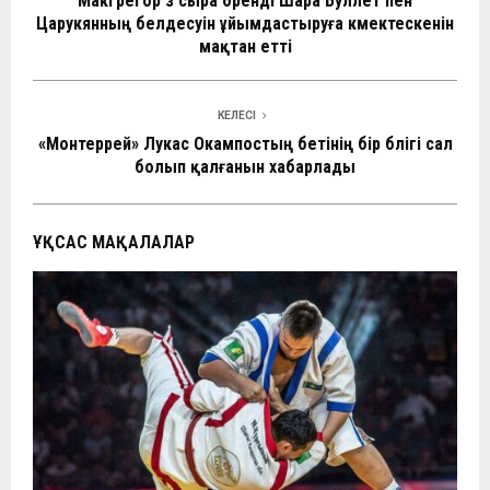
Макгрегор өз сыра бренді Шара Буллет пен
o
A
a
at
n
а
Царукянның белдесуін ұйымдастыруға көмектескенін
мақтан етті
o
p
m
в
k
p
и
КЕЛЕСІ
ть
«Монтеррей» Лукас Окампостың бетінің бір бөлігі сал
болып қалғанын хабарлады
ҰҚСАС МАҚАЛАЛАР