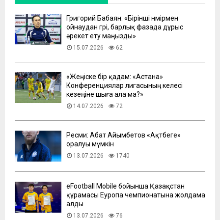
Григорий Бабаян: «Бірінші нөмірмен
ойнаудан гөрі, барлық фазада дұрыс
әрекет ету маңызды»
15.07.2026
62
«Жеңіске бір қадам: «Астана»
Конференциялар лигасының келесі
кезеңіне шыға ала ма?»
14.07.2026
72
Ресми: Абат Айымбетов «Ақтөбеге»
оралуы мүмкін
13.07.2026
1740
eFootball Mobile бойынша Қазақстан
құрамасы Еуропа чемпионатына жолдама
алды
13.07.2026
76