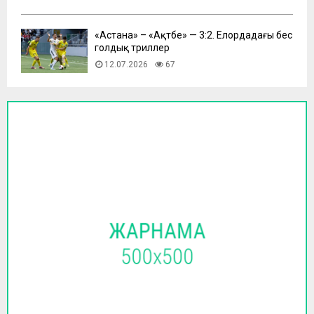
​«Астана» – «Ақтөбе» — 3:2. Елордадағы бес
голдық триллер
12.07.2026
67