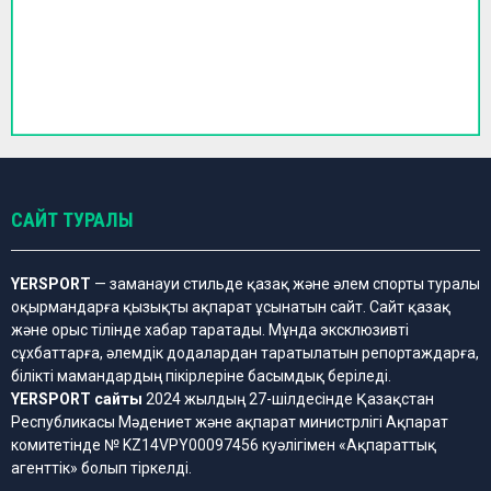
САЙТ ТУРАЛЫ
YERSPORT
— заманауи стильде қазақ және әлем спорты туралы
оқырмандарға қызықты ақпарат ұсынатын сайт. Сайт қазақ
және орыс тілінде хабар таратады. Мұнда эксклюзивті
сұхбаттарға, әлемдік додалардан таратылатын репортаждарға,
білікті мамандардың пікірлеріне басымдық беріледі.
YERSPORT сайты
2024 жылдың 27-шілдесінде Қазақстан
Республикасы Мәдениет және ақпарат министрлігі Ақпарат
комитетінде № KZ14VPY00097456 куәлігімен «Ақпараттық
агенттік» болып тіркелді.