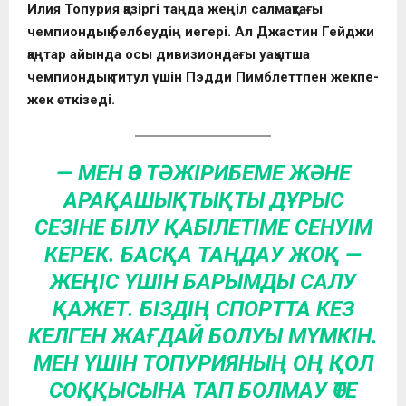
Илия Топурия қазіргі таңда жеңіл салмақтағы
чемпиондық белбеудің иегері. Ал Джастин Гейджи
қаңтар айында осы дивизиондағы уақытша
чемпиондық титул үшін Пэдди Пимблеттпен жекпе-
жек өткізеді.
— МЕН ӨЗ ТӘЖІРИБЕМЕ ЖӘНЕ
АРАҚАШЫҚТЫҚТЫ ДҰРЫС
СЕЗІНЕ БІЛУ ҚАБІЛЕТІМЕ СЕНУІМ
КЕРЕК. БАСҚА ТАҢДАУ ЖОҚ —
ЖЕҢІС ҮШІН БАРЫМДЫ САЛУ
ҚАЖЕТ. БІЗДІҢ СПОРТТА КЕЗ
КЕЛГЕН ЖАҒДАЙ БОЛУЫ МҮМКІН.
МЕН ҮШІН ТОПУРИЯНЫҢ ОҢ ҚОЛ
СОҚҚЫСЫНА ТАП БОЛМАУ ӨТЕ