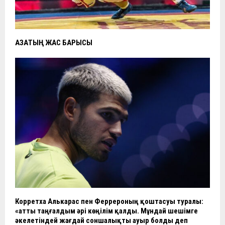
ҚАЗАҚТЫҢ ЖАС БАРЫСЫ
Корретха Алькарас пен Феррероның қоштасуы туралы:
«Қатты таңғалдым әрі көңілім қалды. Мұндай шешімге
әкелетіндей жағдай соншалықты ауыр болды деп