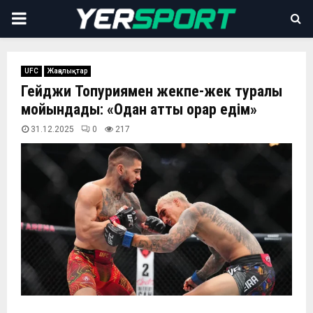
PRIMARY
MENU
UFC
Жаңалықтар
Гейджи Топуриямен жекпе-жек туралы
мойындады: «Одан қатты қорқар едім»
31.12.2025
0
217