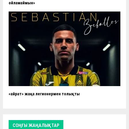
ойламаймын»
«Қайрат» жаңа легионермен толықты
СОҢҒЫ ЖАҢАЛЫҚТАР