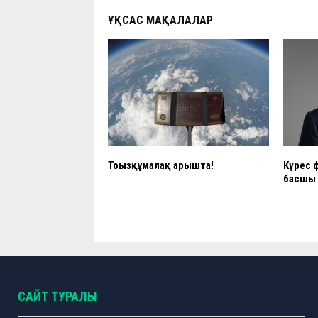
k
p
ҰҚСАС МАҚАЛАЛАР
Тоғызқұмалақ ғарышта!
Күрес 
басшы 
САЙТ ТУРАЛЫ