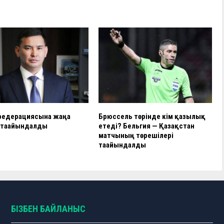
и
ть
федерациясына жаңа
Брюссель төрінде кім қазылық
тағайындалды
етеді? Бельгия — Қазақстан
матчының төрешілері
тағайындалды
БІЗБЕН БАЙЛАНЫС