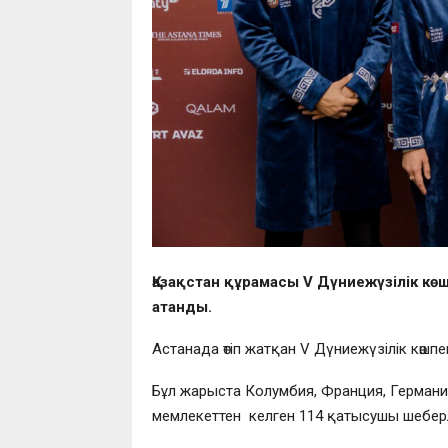
Қазақстан құрамасы V Дүниежүзілік к
атанды.
Астанада өтіп жатқан V Дүниежүзілік кө
Бұл жарыста Колумбия, Франция, Германи
мемлекеттен келген 114 қатысушы шеберл