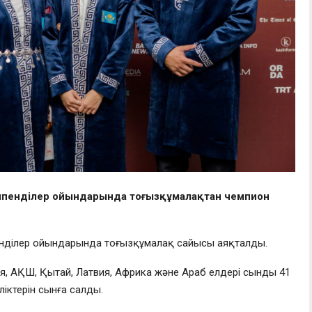
өшпенділер ойындарында тоғызқұмалақтан чемпион
шпенділер ойындарында тоғызқұмалақ сайысы аяқталды.
я, АҚШ, Қытай, Латвия, Африка және Араб елдері сынды 41
іктерін сынға салды.