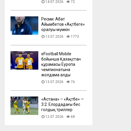
14.07.2026
72
Ресми: Абат
Айымбетов «Ақтөбеге»
оралуы мүмкін
13.07.2026
1773
eFootball Mobile
бойынша Қазақстан
құрамасы Еуропа
чемпионатына
жолдама алды
13.07.2026
76
​«Астана» – «Ақтөбе» —
3:2. Елордадағы бес
голдық триллер
12.07.2026
68