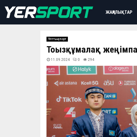
ЖАҢАЛЫҚТАР
Ұлттық спорт
Тоғызқұмалақ жеңімп
11.09.2024
0
294