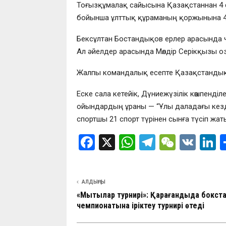
Тоғызқұмалақ сайысына Қазақстаннан 4 
бойынша ұлттық құраманың қоржынына 4 
Бексұлтан Бостандықов ерлер арасында ч
Ал әйелдер арасында Мөлдір Серікқызы оз
Жалпы командалық есепте Қазақстандық 
Еске сала кетейік, Дүниежүзілік көшпен
ойындардың ұраны — “Ұлы даладағы кезде
спортшы 21 спорт түрінен сынға түсіп жат
F
X
W
T
W
V
L
a
h
el
e
K
n
ce
at
e
C
k
АЛДЫҢҒЫ
b
s
gr
h
d
«Мықтылар турнирі»: Қарағандыда бокст
o
A
a
at
n
чемпионатына іріктеу турнирі өтеді
o
p
m