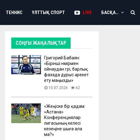
ТЕННИС
ҰЛТТЫҚ СПОРТ
LIVE
БАСҚА…
СОҢҒЫ ЖАҢАЛЫҚТАР
Григорий Бабаян:
«Бірінші нөмірмен
ойнаудан гөрі, барлық
фазада дұрыс әрекет
ету маңызды»
15.07.2026
62
«Жеңіске бір қадам:
«Астана»
Конференциялар
лигасының келесі
кезеңіне шыға ала
ма?»