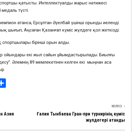
спортшы қатысты. Интеллектуалды жарыс нәтижесі
медаль түсті.
емпион атанса, Ерсұлтан Әуелбай үшінші орынды иеленді.
ық шығып, Аңсаған Қазанғап күміс жүлдеге қол жеткізді.
спортшылары бірінші орын алды.
ділер ойындары екі жыл сайын ұйымдастырылады. Биылғы
су”. Әлемнің 89 мемлекетінен келген екі мыңнан аса
ыр.
i
О
т
e
п
КЕЛЕСІ
I
р
ан Азия
Ғалия Тынбаева Гран-при турнирінің күміс
а
жүлдегері атанды
в