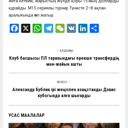
Айта кетейік, жарыстың жүлде қоры 15 мың долларды
құрайды. M15 сериялы турнир Тунисте 2–8 ақпан
аралығында өтіп жатыр.
F
X
W
T
W
V
Li
О
a
h
el
e
K
n
т
ce
at
e
C
ke
п
АЛДЫҢҒЫ
b
s
gr
h
dI
р
Клуб басшысы ҚПЛ тарихындағы ерекше трансфердің
o
A
a
at
n
а
мән-жайын ашты
o
p
m
в
k
p
и
КЕЛЕСІ
Александр Бублик ірі жеңіспен Қазақстанды Дэвис
ть
кубогында алға шығарды
ҰҚСАС МАҚАЛАЛАР