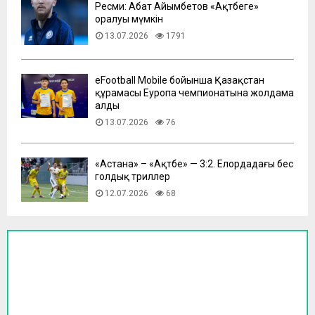
Ресми: Абат Айымбетов «Ақтөбеге»
оралуы мүмкін
13.07.2026
1791
eFootball Mobile бойынша Қазақстан
құрамасы Еуропа чемпионатына жолдама
алды
13.07.2026
76
​«Астана» – «Ақтөбе» — 3:2. Елордадағы бес
голдық триллер
12.07.2026
68