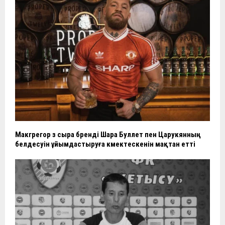
Макгрегор өз сыра бренді Шара Буллет пен Царукянның
белдесуін ұйымдастыруға көмектескенін мақтан етті