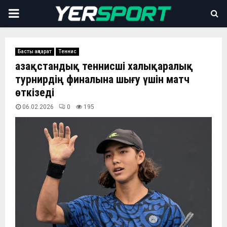
PRIMARY
MENU
Басты ақпарат
Теннис
Қазақстандық теннисші халықаралық
турнирдің финалына шығу үшін матч
өткізеді
06.02.2026
0
195