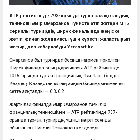
ATP рейтингінде 798-орында тұрған қазақстандық
теннисші Әмір Омарханов Тунисте өтіп жатқан M15
сериялы турнирдің ширек финалында жеңіске
жетіп, финал жолдамасы үшін күресті жалғастырып
жатыр, деп хабарлайды Yersport.kz.
Омарханов бұл турнирде бесінші нөмірмен тіркелген.
Ширек финалда оның қарсыласы ATP рейтингінде
1016-орында тұрған франциялық Луи Ларе болды.
Кездесу Қазақстан өкілінің айқын басымдығымен екі
сетте аяқталды — 6:3, 6:2.
Жартылай финалда Әмір Омарханов тағы бір
франциялық теннисшімен — ATP рейтингінде 737-
орында тұрған, турнирдің үшінші нөмірлі сеянды
ойыншысы Николя Тепмакпен кездеседі.