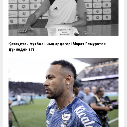
Қазақстан футболының ардагері Марат Есмуратов
дүниеден өтті