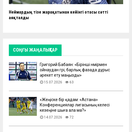
Неймардың тізе жарақатынан кейінгі отасы сәтті
аяқталды
СОҢҒЫ ЖАҢАЛЫҚТАР
Григорий Бабаян: «Бірінші нөмірмен
ойнаудан гөрі, барлық фазада дұрыс
әрекет ету маңызды»
15.07.2026
63
«Жеңіске бір қадам: «Астана»
Конференциялар лигасының келесі
кезеңіне шыға ала ма?»
14.07.2026
72