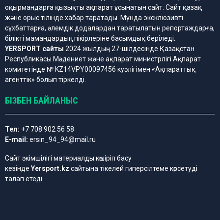
оқырмандарға қызықты ақпарат ұсынатын сайт. Сайт қазақ
және орыс тілінде хабар таратады. Мұнда эксклюзивті
сұхбаттарға, әлемдік додалардан таратылатын репортаждарға,
білікті мамандардың пікірлеріне басымдық беріледі.
YERSPORT сайты
2024 жылдың 27-шілдесінде Қазақстан
Республикасы Мәдениет және ақпарат министрлігі Ақпарат
комитетінде № KZ14VPY00097456 куәлігімен «Ақпараттық
агенттік» болып тіркелді.
БІЗБЕН БАЙЛАНЫС
Тел:
+7 708 902 56 58
E-mail:
ersin_94_94@mail.ru
Сайт әкімшілігі материалды көшіріп басу
кезінде
Yersport.kz
сайтына тікелей гиперсілтеме көрсетуді
талап етеді.