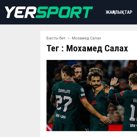
ЖАҢАЛЫҚТАР
Басты бет
Мохамед Салах
Тег : Мохамед Салах