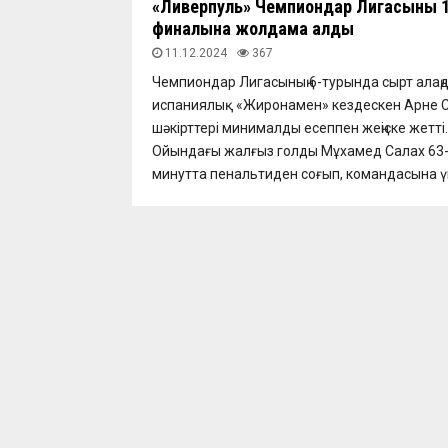
«Ливерпуль» Чемпиондар Лигасының 1
финалына жолдама алды
11.12.2024
367
Чемпиондар Лигасының 6-турында сырт алаң
испаниялық «Жиронамен» кездескен Арне 
шәкірттері минималды есеппен жеңіске жетті.
Ойындағы жалғыз голды Мұхамед Салах 63
минутта пенальтиден соғып, командасына үш