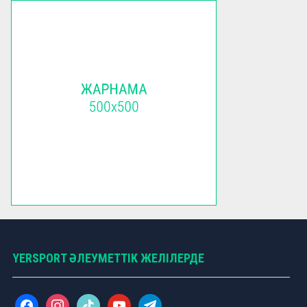
YERSPORT ӘЛЕУМЕТТІК ЖЕЛІЛЕРДЕ
f
i
t
y
t