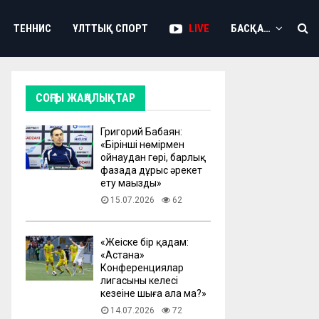
ТЕННИС
ҰЛТТЫҚ СПОРТ
LIVE
БАСҚА…
СОҢҒЫ ЖАҢАЛЫҚТАР
Григорий Бабаян:
«Бірінші нөмірмен
ойнаудан гөрі, барлық
фазада дұрыс әрекет
ету маңызды»
15.07.2026
62
«Жеңіске бір қадам:
«Астана»
Конференциялар
лигасының келесі
кезеңіне шыға ала ма?»
14.07.2026
72