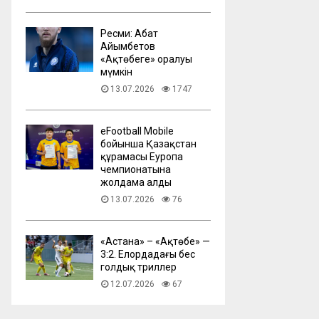
Ресми: Абат
Айымбетов
«Ақтөбеге» оралуы
мүмкін
13.07.2026
1747
eFootball Mobile
бойынша Қазақстан
құрамасы Еуропа
чемпионатына
жолдама алды
13.07.2026
76
​«Астана» – «Ақтөбе» —
3:2. Елордадағы бес
голдық триллер
12.07.2026
67