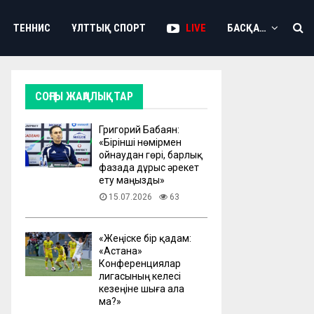
ТЕННИС
ҰЛТТЫҚ СПОРТ
LIVE
БАСҚА…
СОҢҒЫ ЖАҢАЛЫҚТАР
Григорий Бабаян:
«Бірінші нөмірмен
ойнаудан гөрі, барлық
фазада дұрыс әрекет
ету маңызды»
15.07.2026
63
«Жеңіске бір қадам:
«Астана»
Конференциялар
лигасының келесі
кезеңіне шыға ала
ма?»