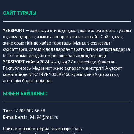
САЙТ ТУРАЛЫ
YERSPORT
— заманауи стильде қазақ және әлем спорты туралы
оқырмандарға қызықты ақпарат ұсынатын сайт. Сайт қазақ
және орыс тілінде хабар таратады. Мұнда эксклюзивті
сұхбаттарға, әлемдік додалардан таратылатын репортаждарға,
білікті мамандардың пікірлеріне басымдық беріледі.
YERSPORT сайты
2024 жылдың 27-шілдесінде Қазақстан
Республикасы Мәдениет және ақпарат министрлігі Ақпарат
комитетінде № KZ14VPY00097456 куәлігімен «Ақпараттық
агенттік» болып тіркелді.
БІЗБЕН БАЙЛАНЫС
Тел:
+7 708 902 56 58
E-mail:
ersin_94_94@mail.ru
Сайт әкімшілігі материалды көшіріп басу