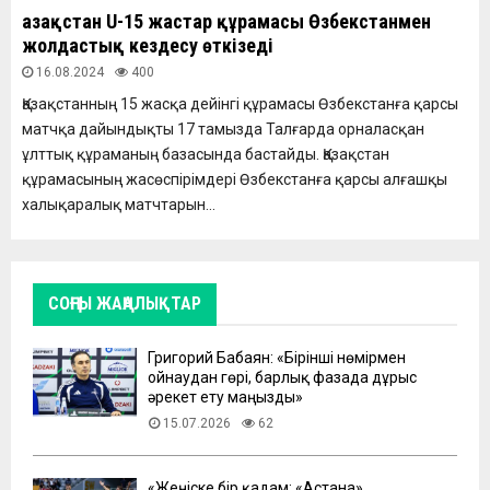
Қазақстан U-15 жастар құрамасы Өзбекстанмен
жолдастық кездесу өткізеді
16.08.2024
400
Қазақстанның 15 жасқа дейінгі құрамасы Өзбекстанға қарсы
матчқа дайындықты 17 тамызда Талғарда орналасқан
ұлттық құраманың базасында бастайды. Қазақстан
құрамасының жасөспірімдері Өзбекстанға қарсы алғашқы
халықаралық матчтарын...
СОҢҒЫ ЖАҢАЛЫҚТАР
Григорий Бабаян: «Бірінші нөмірмен
ойнаудан гөрі, барлық фазада дұрыс
әрекет ету маңызды»
15.07.2026
62
«Жеңіске бір қадам: «Астана»