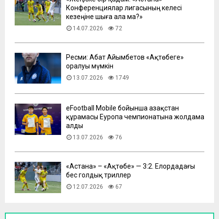
Конференциялар лигасының келесі
кезеңіне шыға ала ма?»
14.07.2026
72
Ресми: Абат Айымбетов «Ақтөбеге»
оралуы мүмкін
13.07.2026
1749
eFootball Mobile бойынша Қазақстан
құрамасы Еуропа чемпионатына жолдама
алды
13.07.2026
76
​«Астана» – «Ақтөбе» — 3:2. Елордадағы
бес голдық триллер
12.07.2026
67