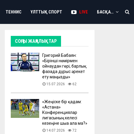
ТЕННИС
ҰЛТТЫҚ СПОРТ
LIVE
БАСҚА…
СОҢҒЫ ЖАҢАЛЫҚТАР
Григорий Бабаян:
«Бірінші нөмірмен
ойнаудан гөрі, барлық
фазада дұрыс әрекет
ету маңызды»
15.07.2026
62
«Жеңіске бір қадам:
«Астана»
Конференциялар
лигасының келесі
кезеңіне шыға ала ма?»
14.07.2026
72