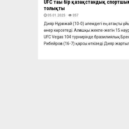
UFC тағы бір қазақстандық спортшы
толықты
05.01.2025
357
Дияр Нұрғожай (10-0) әлемдегі ең атақты ұ
өнер көрсетеді. Алғашқы жекпе-жегін 15 на
UFC Vegas 104 турнирінде бразилиялық Бре
Рибейроға (16-7) қарсы өткізеді Дияр жартыл