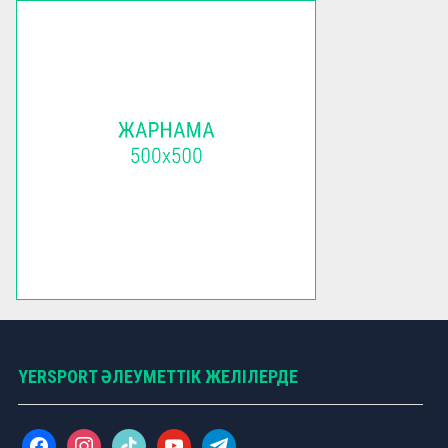
YERSPORT ӘЛЕУМЕТТІК ЖЕЛІЛЕРДЕ
f
i
t
y
t