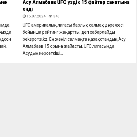
мен
Асу Алмабаев UFC үздік 15 файтер санатына
енді
15.07.2024
348
йымда
UFC америкалық лигасы барлық салмақ дәрежесі
урызда
бойынша рейтинг жаңартты, деп хабарлайды
ндсон
beksports.kz. Ең жеңіл салмақта қазақстандық Асу
ай...
Алмабаев 15 орынға жайғасты. UFC лигасында
Асудың көрсеткіші...