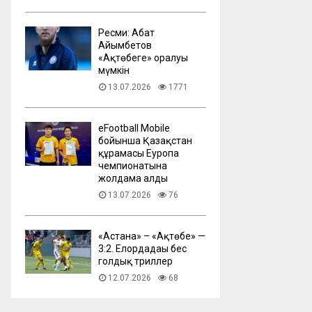
Ресми: Абат
Айымбетов
«Ақтөбеге» оралуы
мүмкін
13.07.2026
1771
eFootball Mobile
бойынша Қазақстан
құрамасы Еуропа
чемпионатына
жолдама алды
13.07.2026
76
​«Астана» – «Ақтөбе» —
3:2. Елордадағы бес
голдық триллер
12.07.2026
68