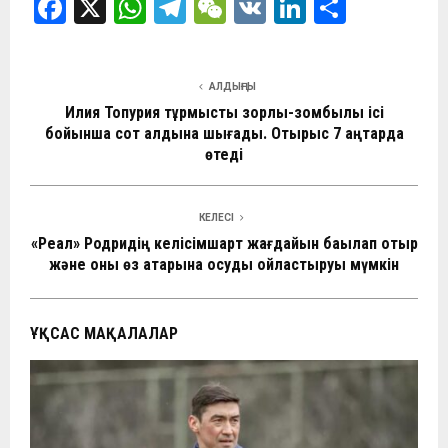
F
X
W
T
W
V
Li
О
a
h
el
e
K
n
т
ce
at
e
C
ke
п
АЛДЫҢҒЫ
b
s
gr
h
dI
р
Илия Топурия тұрмыстық зорлық-зомбылық ісі
o
A
a
at
n
а
бойынша сот алдына шығады. Отырыс 7 қаңтарда
өтеді
o
p
m
в
k
p
и
КЕЛЕСІ
ть
«Реал» Родридің келісімшарт жағдайын бақылап отыр
және оны өз қатарына қосуды ойластыруы мүмкін
ҰҚСАС МАҚАЛАЛАР