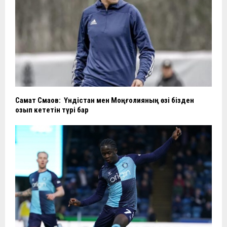
Самат Смақов: Үндістан мен Моңғолияның өзі бізден
озып кететін түрі бар