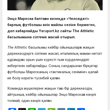
Энцо Мареска баптаған кезеңде «Челсидегі»
барлық футболшы өзін жайлы сезіне бермеген,
деп хабарлайды Yersport.kz сайты The Athletic
басылымына сілтеме жасай отырып.
The Athletic
басылымы кейбір ойыншыларға жақын
дереккөздерге сілтеме жасап, италиялық маман негізгі
құрамдағы орын үшін күресті тым күрделендіріп
жібергенін хабарлайды. Соның салдарынан бірқатар
футболшы Маресканың «тактикалық сеніміне» қалай
ие болу керегін түсінбей қалған.
Команда мүшелеріне жақын тағы бір дереккөздің
айтуынша, кейбір ойыншылар Энцо Марескаға көңілі
толмай, одан көңілі қалған.