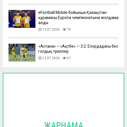
eFootball Mobile бойынша Қазақстан
құрамасы Еуропа чемпионатына жолдама
алды
13.07.2026
76
​«Астана» – «Ақтөбе» — 3:2. Елордадағы бес
голдық триллер
12.07.2026
67