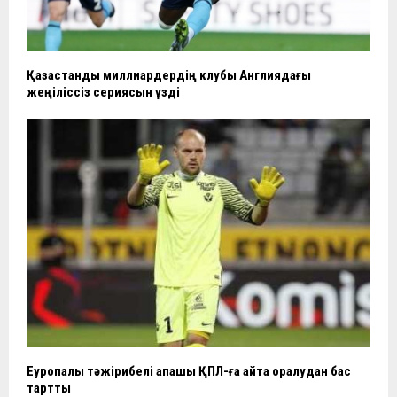
Қазақстандық миллиардердің клубы Англиядағы
жеңіліссіз сериясын үзді
Еуропалық тәжірибелі қақпашы ҚПЛ-ға қайта оралудан бас
тартты