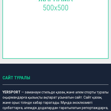
САЙТ ТУРАЛЫ
YERSPORT
— заманауи стильде қазақ және әлем спорты туралы
оқырмандарға қызықты ақпарат ұсынатын сайт. Сайт қазақ
және орыс тілінде хабар таратады. Мұнда эксклюзивті
сұхбаттарға, әлемдік додалардан таратылатын репортаждарға,