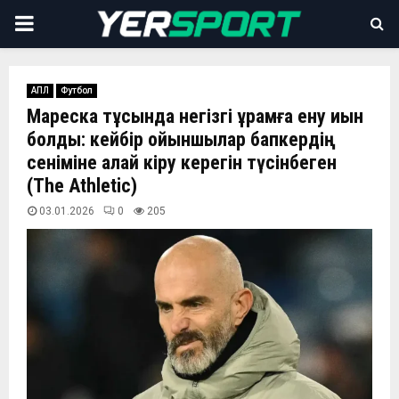
PRIMARY
MENU
АПЛ
Футбол
Мареска тұсында негізгі құрамға ену қиын
болды: кейбір ойыншылар бапкердің
сеніміне қалай кіру керегін түсінбеген
(The Athletic)
03.01.2026
0
205