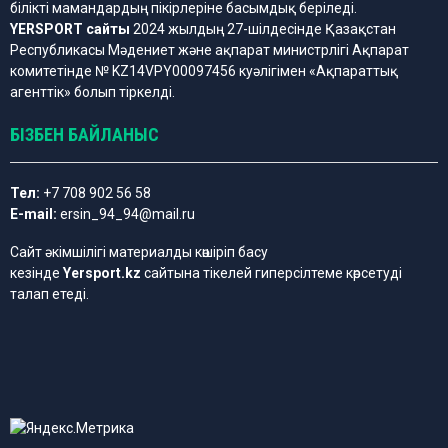
білікті мамандардың пікірлеріне басымдық беріледі.
YERSPORT сайты
2024 жылдың 27-шілдесінде Қазақстан
Республикасы Мәдениет және ақпарат министрлігі Ақпарат
комитетінде № KZ14VPY00097456 куәлігімен «Ақпараттық
агенттік» болып тіркелді.
БІЗБЕН БАЙЛАНЫС
Тел:
+7 708 902 56 58
E-mail:
ersin_94_94@mail.ru
Сайт әкімшілігі материалды көшіріп басу
кезінде
Yersport.kz
сайтына тікелей гиперсілтеме көрсетуді
талап етеді.