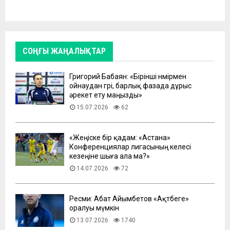
СОҢҒЫ ЖАҢАЛЫҚТАР
Григорий Бабаян: «Бірінші нөмірмен
ойнаудан гөрі, барлық фазада дұрыс
әрекет ету маңызды»
15.07.2026
62
«Жеңіске бір қадам: «Астана»
Конференциялар лигасының келесі
кезеңіне шыға ала ма?»
14.07.2026
72
Ресми: Абат Айымбетов «Ақтөбеге»
оралуы мүмкін
13.07.2026
1740