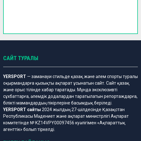
САЙТ ТУРАЛЫ
YERSPORT
— заманауи стильде қазақ және әлем спорты туралы
оқырмандарға қызықты ақпарат ұсынатын сайт. Сайт қазақ
және орыс тілінде хабар таратады. Мұнда эксклюзивті
сұхбаттарға, әлемдік додалардан таратылатын репортаждарға,
білікті мамандардың пікірлеріне басымдық беріледі.
YERSPORT сайты
2024 жылдың 27-шілдесінде Қазақстан
Республикасы Мәдениет және ақпарат министрлігі Ақпарат
комитетінде № KZ14VPY00097456 куәлігімен «Ақпараттық
агенттік» болып тіркелді.