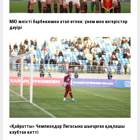
МЮ жеңісті барбекюмен атап өтпек: үнем мен өзгерістер
дәуірі
«Қайратты» Чемпиондар Лигасына шығарған қақпашы
клубтан кетті