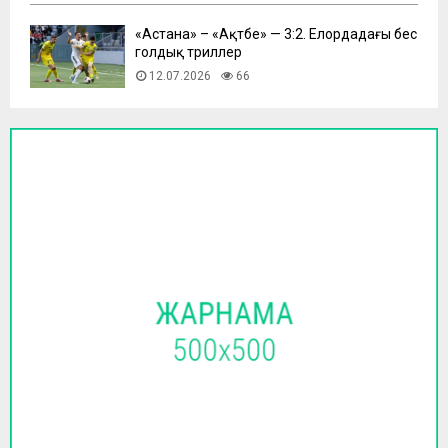
​«Астана» – «Ақтөбе» — 3:2. Елордадағы бес
голдық триллер
12.07.2026
66