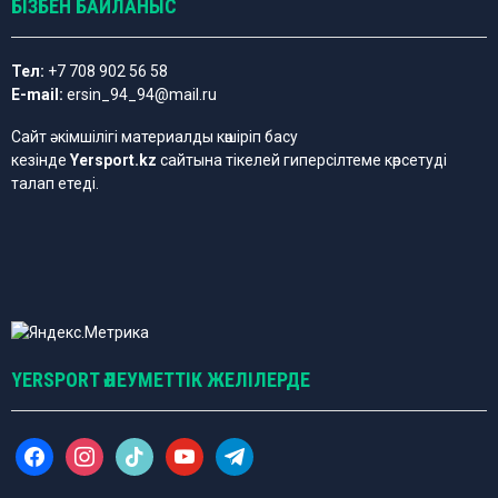
БІЗБЕН БАЙЛАНЫС
Тел:
+7 708 902 56 58
E-mail:
ersin_94_94@mail.ru
Сайт әкімшілігі материалды көшіріп басу
кезінде
Yersport.kz
сайтына тікелей гиперсілтеме көрсетуді
талап етеді.
YERSPORT ӘЛЕУМЕТТІК ЖЕЛІЛЕРДЕ
f
i
t
y
t
a
n
i
o
e
c
s
k
u
l