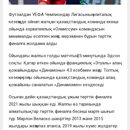
Футзалдан УЕФА Чемпиондар Лигасының элиталық
кезеңінде ойнап жатқан қазақстандық команда екінші
ойында хорватиялық
«
Олмиссум
»
командасын
минималды есеппен жеңіп, мерзімінен бұрын төрттік
финалға жолдама алды.
Ойындағы жалғыз голды матчтың 25-минутында Эдсон
соқты. Қатар өткен ойында франциялық «Этуаль» алаң
қожайындары
«
Динамоны
»
4:3 есебімен жеңді. Топтық
кезеңнің соңғы ойынында қазақстандық команда алаң
қожайыны саналатын «Динамомен» кездеседі.
Осыған дейін қазақстандық ұжым төрттік финалға
2021 жылы шыққан еді. Жалпы өз тарихында
алматылықтар төрттік финалға бесінші мәрте шығып
тұр. Марлон Веласко шәкірттер 2013 және 2015
жылдары жеңімпаз атанса, 2019 жылы күміс жүлдегер