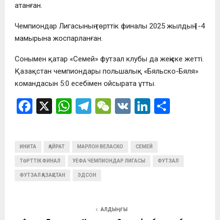
атанған.
Чемпиондар Лигасының төрттік финалы 2025 жылдың 1-4
мамырына жоспарланған.
Сонымен қатар «Семей» футзал клубы да жеңіске жетті.
Қазақстан чемпиондары польшалық «Бяльско-Бяля»
командасын 5:0 есебімен ойсырата ұтты.
F
X
W
T
W
V
Li
О
a
h
el
e
K
n
т
ce
at
e
C
ke
п
ИНИТА
b
ҚАЙРАТ
s
МАРЛОН ВЕЛАСКО
gr
h
СЕМЕЙ
dI
р
ТӨРТТІК ФИНАЛ
УЕФА ЧЕМПИОНДАР ЛИГАСЫ
ФУТЗАЛ
o
A
a
at
n
а
ФУТЗАЛ ҚАЗАҚСТАН
ЭДСОН
o
p
m
в
k
p
и
АЛДЫҢҒЫ
ть