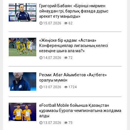
Григорий Бабаян: «Бірінші нөмірмен
ойнаудан гөрі, барлық фазада дұрыс
әрекет ету маңызды»
15.07.2026
62
«Жеңіске бір қадам: «Астана»
Конференциялар лигасының келесі
кезеңіне шыға ала ма?»
14.07.2026
72
Ресми: Абат Айымбетов «Ақтөбеге»
оралуы мүмкін
13.07.2026
1724
eFootball Mobile бойынша Қазақстан
құрамасы Еуропа чемпионатына жолдама
алды
13.07.2026
75