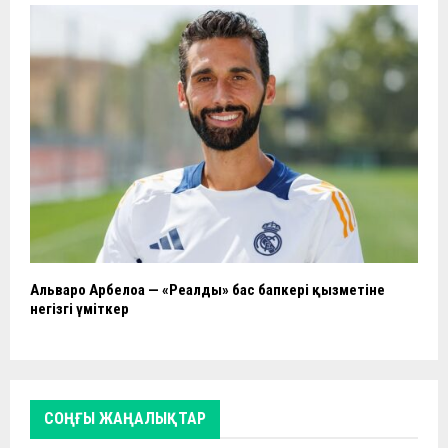
Альваро Арбелоа — «Реалдың» бас бапкері қызметіне
негізгі үміткер
СОҢҒЫ ЖАҢАЛЫҚТАР