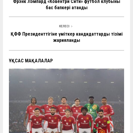
Фрэнк Лэмпард «Ковентри Сити» футбол клубының
бас бапкері атанды
КЕЛЕСІ
ҚФФ Президенттігіне үміткер кандидаттардың тізімі
жарияланды
ҰҚСАС МАҚАЛАЛАР