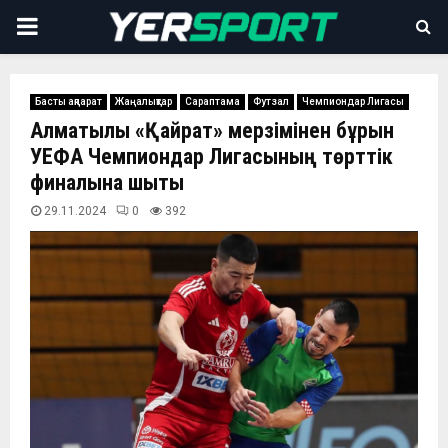
PRIMARY
MENU
Басты ақпарат
Жаңалықтар
Сараптама
Футзал
Чемпиондар Лигасы
Алматылық «Қайрат» мерзімінен бұрын
УЕФА Чемпиондар Лигасының төрттік
финалына шықты
29.11.2024
0
392