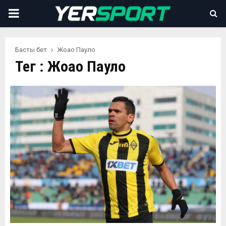
PRIMARY
MENU
Басты бет
Жоао Пауло
Тег : Жоао Пауло