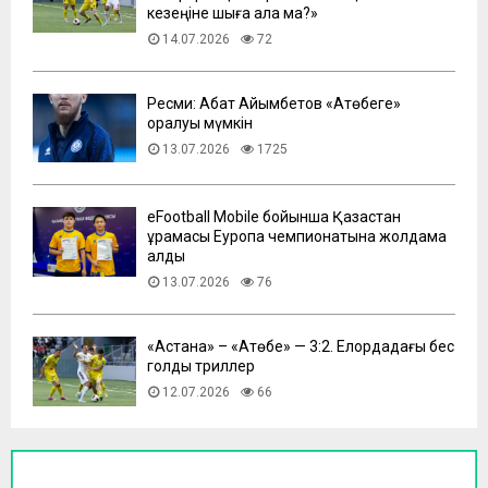
кезеңіне шыға ала ма?»
14.07.2026
72
Ресми: Абат Айымбетов «Ақтөбеге»
оралуы мүмкін
13.07.2026
1725
eFootball Mobile бойынша Қазақстан
құрамасы Еуропа чемпионатына жолдама
алды
13.07.2026
76
​«Астана» – «Ақтөбе» — 3:2. Елордадағы бес
голдық триллер
12.07.2026
66