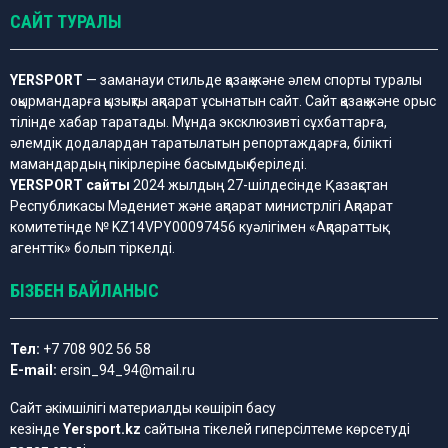
САЙТ ТУРАЛЫ
YERSPORT
— заманауи стильде қазақ және әлем спорты туралы
оқырмандарға қызықты ақпарат ұсынатын сайт. Сайт қазақ және орыс
тілінде хабар таратады. Мұнда эксклюзивті сұхбаттарға,
әлемдік додалардан таратылатын репортаждарға, білікті
мамандардың пікірлеріне басымдық беріледі.
YERSPORT сайты
2024 жылдың 27-шілдесінде Қазақстан
Республикасы Мәдениет және ақпарат министрлігі Ақпарат
комитетінде № KZ14VPY00097456 куәлігімен «Ақпараттық
агенттік» болып тіркелді.
БІЗБЕН БАЙЛАНЫС
Тел:
+7 708 902 56 58
E-mail:
ersin_94_94@mail.ru
Сайт әкімшілігі материалды көшіріп басу
кезінде
Yersport.kz
сайтына тікелей гиперсілтеме көрсетуді