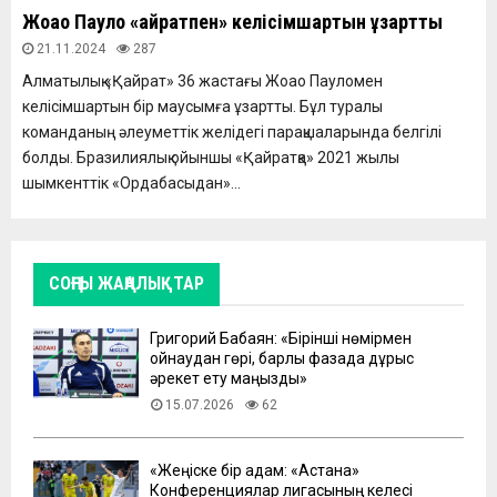
Жоао Пауло «Қайратпен» келісімшартын ұзартты
21.11.2024
287
Алматылық «Қайрат» 36 жастағы Жоао Пауломен
келісімшартын бір маусымға ұзартты. Бұл туралы
команданың әлеуметтік желідегі парақшаларында белгілі
болды. Бразилиялық ойыншы «Қайратқа» 2021 жылы
шымкенттік «Ордабасыдан»...
СОҢҒЫ ЖАҢАЛЫҚТАР
Григорий Бабаян: «Бірінші нөмірмен
ойнаудан гөрі, барлық фазада дұрыс
әрекет ету маңызды»
15.07.2026
62
«Жеңіске бір қадам: «Астана»
Конференциялар лигасының келесі