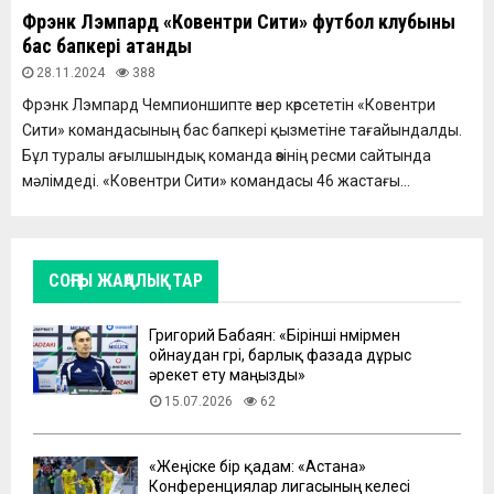
Фрэнк Лэмпард «Ковентри Сити» футбол клубының
бас бапкері атанды
28.11.2024
388
Фрэнк Лэмпард Чемпионшипте өнер көрсететін «Ковентри
Сити» командасының бас бапкері қызметіне тағайындалды.
Бұл туралы ағылшындық команда өзінің ресми сайтында
мәлімдеді. «Ковентри Сити» командасы 46 жастағы...
СОҢҒЫ ЖАҢАЛЫҚТАР
Григорий Бабаян: «Бірінші нөмірмен
ойнаудан гөрі, барлық фазада дұрыс
әрекет ету маңызды»
15.07.2026
62
«Жеңіске бір қадам: «Астана»
Конференциялар лигасының келесі