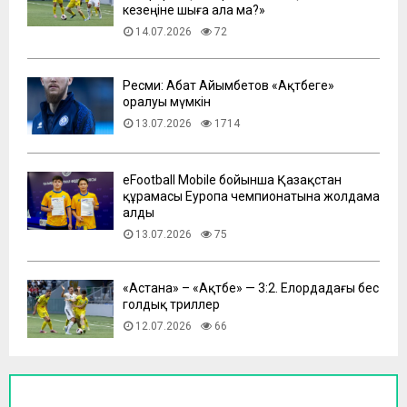
кезеңіне шыға ала ма?»
14.07.2026
72
Ресми: Абат Айымбетов «Ақтөбеге»
оралуы мүмкін
13.07.2026
1714
eFootball Mobile бойынша Қазақстан
құрамасы Еуропа чемпионатына жолдама
алды
13.07.2026
75
​«Астана» – «Ақтөбе» — 3:2. Елордадағы бес
голдық триллер
12.07.2026
66