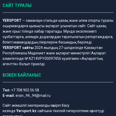
САЙТ ТУРАЛЫ
YERSPORT
— заманауи стильде қазақ және әлем спорты туралы
оқырмандарға қызықты ақпарат ұсынатын сайт. Сайт қазақ
және орыс тілінде хабар таратады. Мұнда эксклюзивті
сұхбаттарға, әлемдік додалардан таратылатын репортаждарға,
білікті мамандардың пікірлеріне басымдық беріледі.
YERSPORT сайты
2024 жылдың 27-шілдесінде Қазақстан
Республикасы Мәдениет және ақпарат министрлігі Ақпарат
комитетінде № KZ14VPY00097456 куәлігімен «Ақпараттық
агенттік» болып тіркелді.
БІЗБЕН БАЙЛАНЫС
Тел:
+7 708 902 56 58
E-mail:
ersin_94_94@mail.ru
Сайт әкімшілігі материалды көшіріп басу
кезінде
Yersport.kz
сайтына тікелей гиперсілтеме көрсетуді