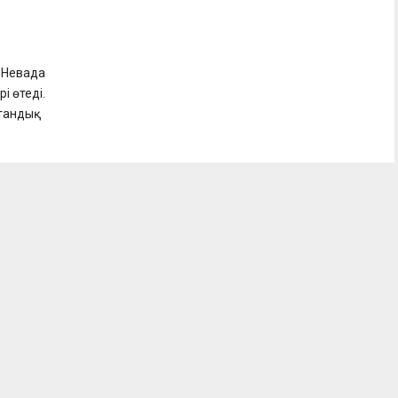
, Невада
і өтеді.
тандық