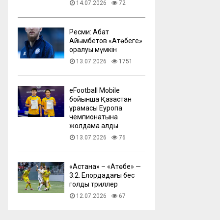
14.07.2026
72
Ресми: Абат
Айымбетов «Ақтөбеге»
оралуы мүмкін
13.07.2026
1751
eFootball Mobile
бойынша Қазақстан
құрамасы Еуропа
чемпионатына
жолдама алды
13.07.2026
76
​«Астана» – «Ақтөбе» —
3:2. Елордадағы бес
голдық триллер
12.07.2026
67