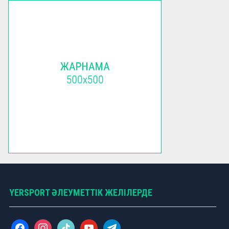
YERSPORT ӘЛЕУМЕТТІК ЖЕЛІЛЕРДЕ
f
i
t
y
t