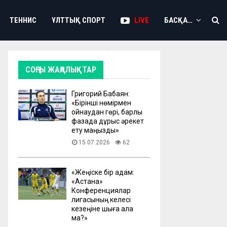
ТЕННИС
ҰЛТТЫҚ СПОРТ
LIVE
БАСҚА…
СОҢҒЫ ЖАҢАЛЫҚТАР
Григорий Бабаян:
«Бірінші нөмірмен
ойнаудан гөрі, барлық
фазада дұрыс әрекет
ету маңызды»
15.07.2026
62
«Жеңіске бір қадам:
«Астана»
Конференциялар
лигасының келесі
кезеңіне шыға ала
ма?»