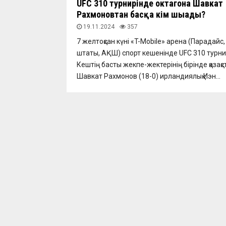
UFC 310 турнирінде октагонға Шавкат
Рахмоновтан басқа кім шығады?
19.11.2024
357
7 желтоқсан күні «T-Mobile» арена (Парадайс
штаты, АҚШ) спорт кешенінде UFC 310 турнир
Кештің басты жекпе-жектерінің бірінде қазақс
Шавкат Рахмонов (18-0) ирландиялық Иэн...