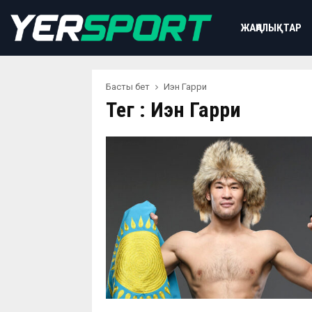
ЖАҢАЛЫҚТАР
Басты бет
Иэн Гарри
Тег : Иэн Гарри