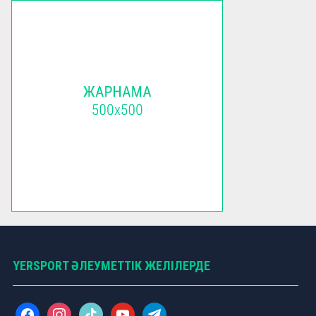
YERSPORT ӘЛЕУМЕТТІК ЖЕЛІЛЕРДЕ
f
i
t
y
t