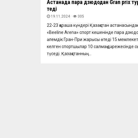
Астанада пара дзюдодан Gran prix ту
өтеді
19.11.2024
305
22-23 қараша күндері Қазақстан астанасында
«Beeline Arena» спорт кешенінде пара дзюд
әлемдік Гран-При жарысы өтеді 15 мемлеке
келген спортшылар 10 салмақ дәрежесінде с
түседі. Қазақстанның...