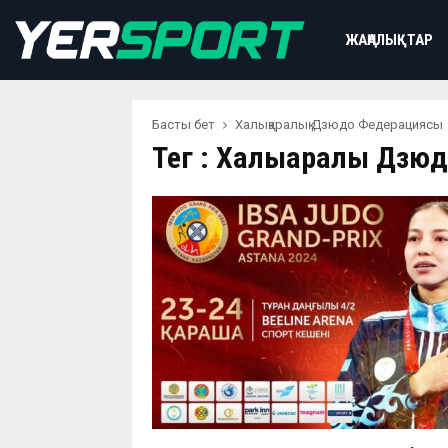
ЖАҢАЛЫҚТАР
Басты бет
Халықаралық Дзюдо Федерациясы
Тег : Халықаралық Дз