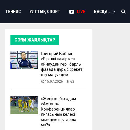
ТЕННИС
ҰЛТТЫҚ СПОРТ
LIVE
БАСҚА…
СОҢҒЫ ЖАҢАЛЫҚТАР
Григорий Бабаян:
«Бірінші нөмірмен
ойнаудан гөрі, барлық
фазада дұрыс әрекет
ету маңызды»
15.07.2026
62
«Жеңіске бір қадам:
«Астана»
Конференциялар
лигасының келесі
кезеңіне шыға ала
ма?»