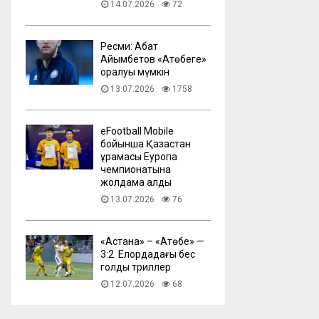
14.07.2026
72
Ресми: Абат
Айымбетов «Ақтөбеге»
оралуы мүмкін
13.07.2026
1758
eFootball Mobile
бойынша Қазақстан
құрамасы Еуропа
чемпионатына
жолдама алды
13.07.2026
76
​«Астана» – «Ақтөбе» —
3:2. Елордадағы бес
голдық триллер
12.07.2026
68