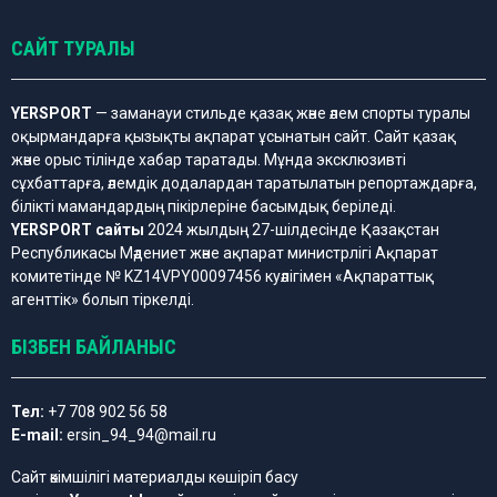
САЙТ ТУРАЛЫ
YERSPORT
— заманауи стильде қазақ және әлем спорты туралы
оқырмандарға қызықты ақпарат ұсынатын сайт. Сайт қазақ
және орыс тілінде хабар таратады. Мұнда эксклюзивті
сұхбаттарға, әлемдік додалардан таратылатын репортаждарға,
білікті мамандардың пікірлеріне басымдық беріледі.
YERSPORT сайты
2024 жылдың 27-шілдесінде Қазақстан
Республикасы Мәдениет және ақпарат министрлігі Ақпарат
комитетінде № KZ14VPY00097456 куәлігімен «Ақпараттық
агенттік» болып тіркелді.
БІЗБЕН БАЙЛАНЫС
Тел:
+7 708 902 56 58
E-mail:
ersin_94_94@mail.ru
Сайт әкімшілігі материалды көшіріп басу