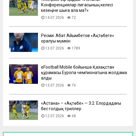
Конференциялар лигасының келесі
кезеңіне шыға ала ма?»
14.07.2026
72
Ресми: Абат Айымбетов «Ақтөбеге»
оралуы мүмкін
13.07.2026
1789
eFootball Mobile бойынша Қазақстан
құрамасы Еуропа чемпионатына жолдама
алды
13.07.2026
76
​«Астана» – «Ақтөбе» — 3:2. Елордадағы
бес голдық триллер
12.07.2026
68