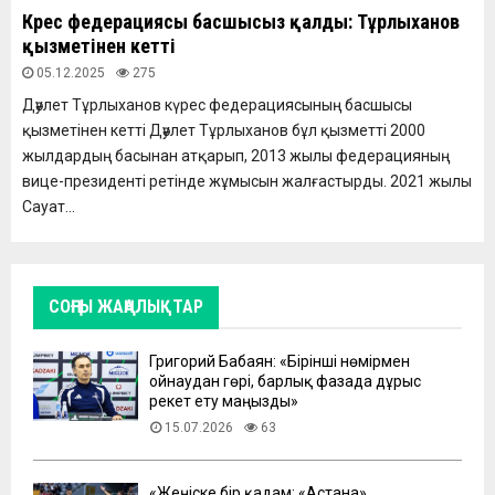
Күрес федерациясы басшысыз қалды: Тұрлыханов
қызметінен кетті
05.12.2025
275
Дәулет Тұрлыханов күрес федерациясының басшысы
қызметінен кетті Дәулет Тұрлыханов бұл қызметті 2000
жылдардың басынан атқарып, 2013 жылы федерацияның
вице-президенті ретінде жұмысын жалғастырды. 2021 жылы
Сауат...
СОҢҒЫ ЖАҢАЛЫҚТАР
Григорий Бабаян: «Бірінші нөмірмен
ойнаудан гөрі, барлық фазада дұрыс
әрекет ету маңызды»
15.07.2026
63
«Жеңіске бір қадам: «Астана»