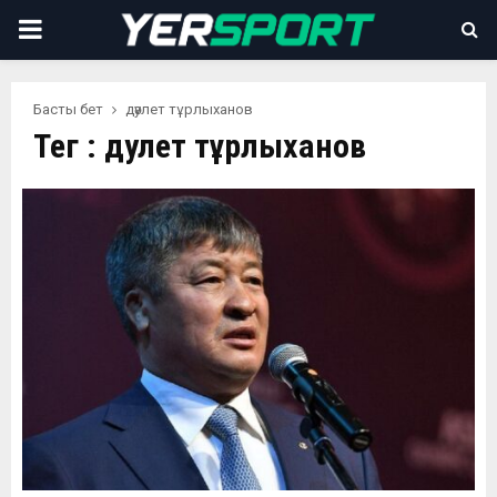
PRIMARY
MENU
Басты бет
дәулет тұрлыханов
Тег : дәулет тұрлыханов